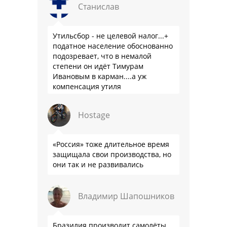
Станислав
Утильсбор - не целевой налог...+
податное население обоснованно
подозревает, что в немалой
степени он идёт Тимурам
Ивановым в карман....а уж
компенсация утиля
производителям настолько мутна,
что прям эталон коррупции
Hostage
«Россия» тоже длительное время
защищала свои производства, но
они так и не развивались
Владимир Шапошников
Бразилия производит самолёты,