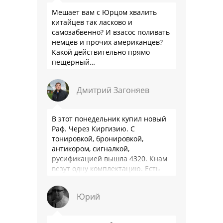
Мешает вам с Юрцом хвалить
китайцев так ласково и
самозабвенно? И взасос поливать
немцев и прочих американцев?
Какой действительно прямо
пещерный…
Дмитрий Загоняев
В этот понедельник купил новый
Раф. Через Киргизию. С
тонировкой, бронировкой,
антикором, сигналкой,
русификацией вышла 4320. Кнам
везут одну комплектацию. Есть
особенности - нет радио модуля
(т. е. только интернет радио), нет
Юрий
…