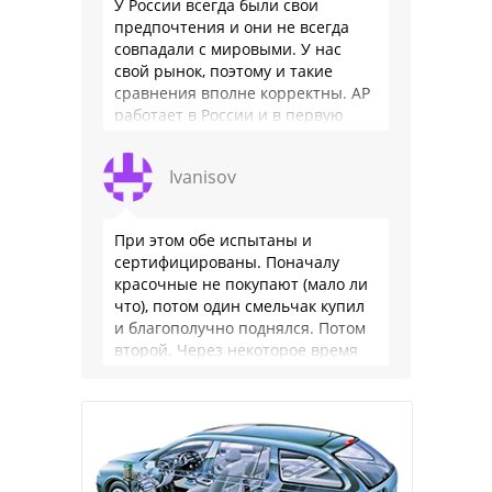
У России всегда были свои
предпочтения и они не всегда
совпадали с мировыми. У нас
свой рынок, поэтому и такие
сравнения вполне корректны. АР
работает в России и в первую
очередь для …
Ivanisov
При этом обе испытаны и
сертифицированы. Поначалу
красочные не покупают (мало ли
что), потом один смельчак купил
и благополучно поднялся. Потом
второй. Через некоторое время
цветных веревок становится
заметно много. Еще через …