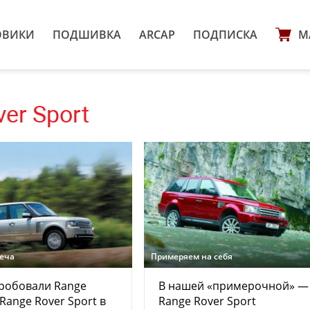
ОВИКИ
ПОДШИВКА
ARCAP
ПОДПИСКА
М
er Sport
реча
Примеряем на себя
робовали Range
В нашей «примерочной» —
 Range Rover Sport в
Range Rover Sport