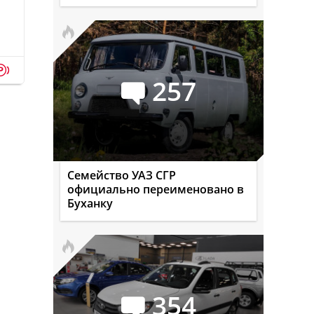
p
257
Семейство УАЗ СГР
официально переименовано в
Буханку
354