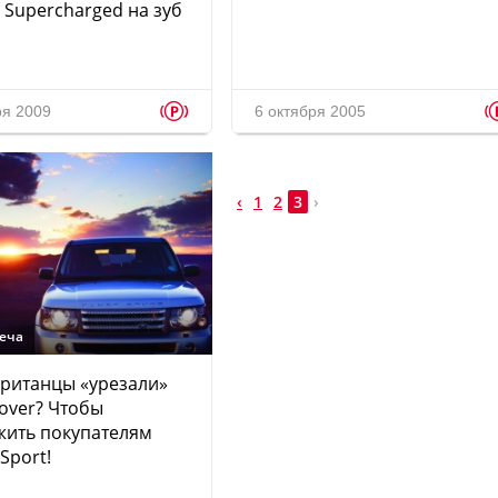
 Supercharged на зуб
p
ря 2009
6 октября 2005
‹
1
2
3
›
реча
ританцы «урезали»
over? Чтобы
жить покупателям
Sport!