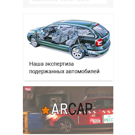
сделать как то по другому, не?
Или только две крайности? Хватит
…
Наша экспертиза
подержанных автомобилей