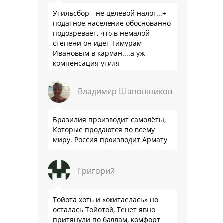
Утильсбор - не целевой налог...+
податное население обоснованно
подозревает, что в немалой
степени он идёт Тимурам
Ивановым в карман....а уж
компенсация утиля
производителям настолько мутна,
что прям эталон коррупции
Владимир Шапошников
Бразилия производит самолёты,
Которые продаются по всему
миру. Россия производит Армату
Григорий
Тойота хоть и «окитаелась» но
осталась Тойотой, Тенет явно
притянули по баллам, комфорт