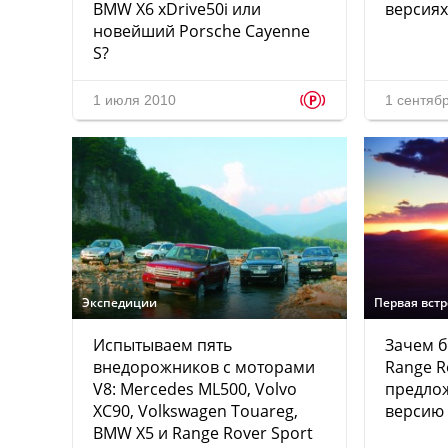
BMW X6 xDrive50i или
версиях
новейший Porsche Cayenne
S?
p
1 июля 2010
1 сентяб
Экспедиции
Первая вст
Испытываем пять
Зачем б
внедорожников с моторами
Range R
V8: Mercedes ML500, Volvo
предло
XC90, Volkswagen Touareg,
версию 
BMW X5 и Range Rover Sport