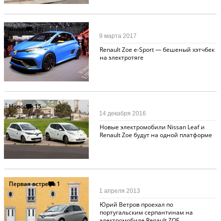
Новости
13
9 марта 2017
Renault Zoe e-Sport — бешеный хэтчбек
на электротяге
Новости
15
14 декабря 2016
Новые электромобили Nissan Leaf и
Renault Zoe будут на одной платформе
Первая встреча
1
1 апреля 2013
Юрий Ветров проехал по
португальским серпантинам на
электромобиле Renault ZOE