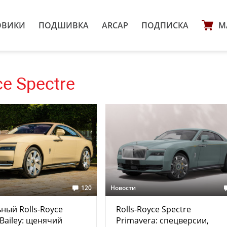
ОВИКИ
ПОДШИВКА
ARCAP
ПОДПИСКА
М
ce Spectre
120
Новости
ный Rolls-Royce
Rolls-Royce Spectre
 Bailey: щенячий
Primavera: спецверсии,