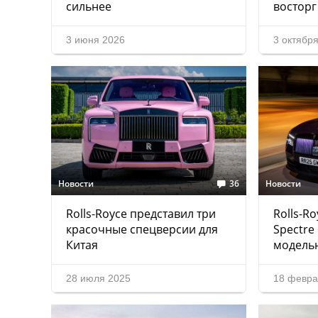
сильнее
восторг
3 июня 2026
3 октябр
Новости
36
Новости
Rolls-Royce представил три
Rolls-Ro
красочные спецверсии для
Spectre
Китая
модель
28 июля 2025
18 февра