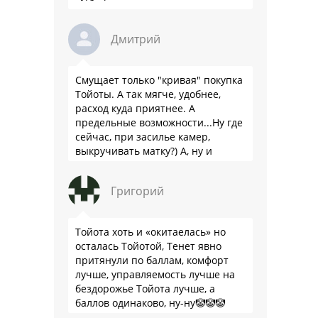
Дмитрий
Смущает только "кривая" покупка
Тойоты. А так мягче, удобнее,
расход куда приятнее. А
предельные возможности...Ну где
сейчас, при засилье камер,
выкручивать матку?) А, ну и
пресловутую ликвидность тоже не
забываем.
Григорий
Тойота хоть и «окитаелась» но
осталась Тойотой, Тенет явно
притянули по баллам, комфорт
лучше, управляемость лучше на
бездорожье Тойота лучше, а
баллов одинаково, ну-ну🤡🤡🤡