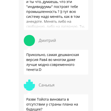
и ты что, думаешь, что эти
"индивидуумы" построят тебе
промышленность ? )) тут всю
систему надо менять, как в том
анекдоте. Менять либо на
свободную, либо на лагерную. Ты,
я так понимаю, …
Дмитрий
Прикольно, самая дешманская
версия Рав4 во многом даже
лучше модно-современного
тенета:D
Санькья
Разве Тойота виновата в
отсутствии у страны плана на
будущее?