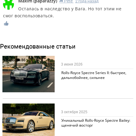
Maxim
(
paparazzy
)
Pete
2 года назад
R
Осталась в наследство у Вага. Но тот этим не
смог воспользоваться.
Рекомендованные статьи
Новости
86
3 июня 2026
Rolls-Royce Spectre Series II: быстрее,
дальнобойнее, сильнее
Новости
120
3 октября 2025
Уникальный Rolls-Royce Spectre Bailey:
щенячий восторг