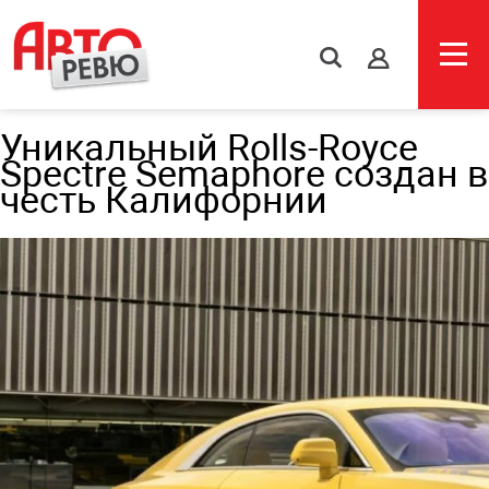
s
Уникальный Rolls-Royce
Spectre Semaphore создан в
честь Калифорнии