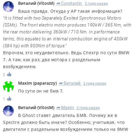
Виталий
(
VitosM
)
Constantin
2 года назад
R
Ваша правда. Откуда у АР такая информация?
"It is fitted with two Separately Excited Synchronous Motors
(SSMs). The front electric motor produces 190kW / 365 Nm, with
the rear motor delivering 360kW / 710 Nm. In performance
terms, this equates to an internal combustion engine of 430kW
(584 hp) with 900Nm of torque."
Впрочем, это неудивительно. Ведь Спектр по сути BMW
7. А там, как раз, два мотора с раздельным
возбуждением.
2
Maxim
(
paparazzy
)
Виталий
2 года назад
R
По сути он не бмв 7.
1
Виталий
(
VitosM
)
Maxim
2 года назад
R
В Ghost ставят двигатель БМВ. Почему же в
Spectre должно быть иначе? Особенно, учитывая, что
двигатели с раздельным возбуждением только на BMW