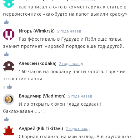
как написал кто-то в комментариях к статье в
первоисточнике «как-будто на капот вылили краску»
Игорь
(
Wimkrsk
)
2 года назад
Раз ффестиваль в Гудвуде и Пэбл ещё живы,
значит протянет мировой порядок ещё год-другой.
Алексей
(
kodaka
)
2 года назад
160 часов на покраску части капота. Горячие
эстонские парни
3
Владимир
(
Vladimen
)
2 года назад
И из открытых окон "лада седааан!
баклажаааан!....".
Андрей
(
RikiTikiTavi
)
2 года назад
Сборная солянка, на мой взгляд. А в кругляшках