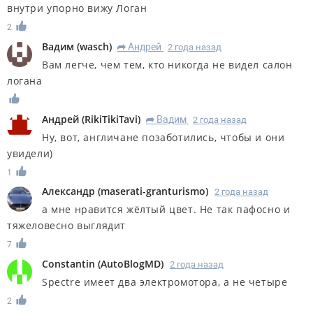
внутри упорно вижу Логан
2
Вадим
(
wasch
)
Андрей
2 года назад
R
Вам легче, чем тем, кто никогда не видел салон
логана
Андрей
(
RikiTikiTavi
)
Вадим
2 года назад
R
Ну, вот, англичане позаботились, чтобы и они
увидели)
1
Александр
(
maserati-granturismo
)
2 года назад
а мне нравится жёлтый цвет. Не так пафосно и
тяжеловесно выглядит
7
Constantin
(
AutoBlogMD
)
2 года назад
Spectre имеет два электромотора, а не четыре
2