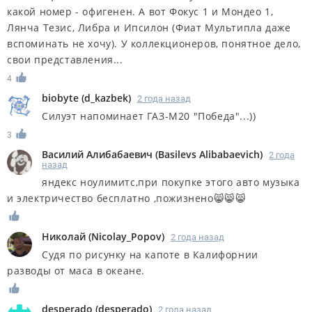
какой номер - офигенен. А вот Фокус 1 и Мондео 1,
Лянча Тезис, Либра и Ипсилон (Фиат Мультипла даже
вспоминать не хочу). У коллекционеров, понятное дело,
свои представления...
4
biobyte
(
d_kazbek
)
2 года назад
Силуэт напоминает ГАЗ-М20 "Победа"...))
3
Василий Алибабаевич
(
Basilevs Alibabaevich
)
2 года
назад
яндекс ноулимитс,при покупке этого авто музыка
и электричество бесплатно ,пожизнено😸😸😸
Николай
(
Nicolay_Popov
)
2 года назад
Судя по рисунку на капоте в Калифорнии
разводы от маса в океане.
desperado
(
desperado
)
2 года назад