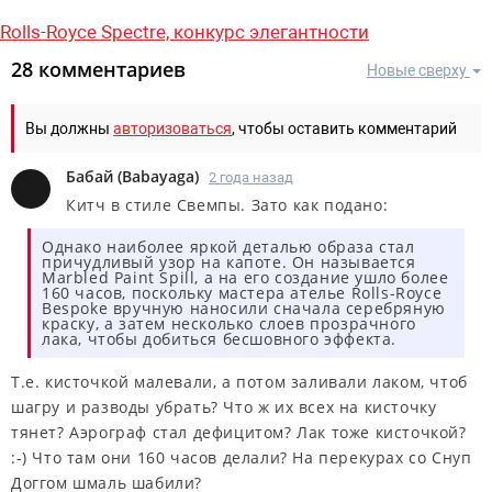
Rolls-Royce Spectre,
конкурс элегантности
28 комментариев
Новые сверху
Вы должны
авторизоваться
, чтобы оставить комментарий
Бабай
(
Babayaga
)
2 года назад
Китч в стиле Свемпы. Зато как подано:
Однако наиболее яркой деталью образа стал
причудливый узор на капоте. Он называется
Marbled Paint Spill, а на его создание ушло более
160 часов, поскольку мастера ателье Rolls-Royce
Bespoke вручную наносили сначала серебряную
краску, а затем несколько слоев прозрачного
лака, чтобы добиться бесшовного эффекта.
Т.е. кисточкой малевали, а потом заливали лаком, чтоб
шагру и разводы убрать? Что ж их всех на кисточку
тянет? Аэрограф стал дефицитом? Лак тоже кисточкой?
:-) Что там они 160 часов делали? На перекурах со Снуп
Доггом шмаль шабили?