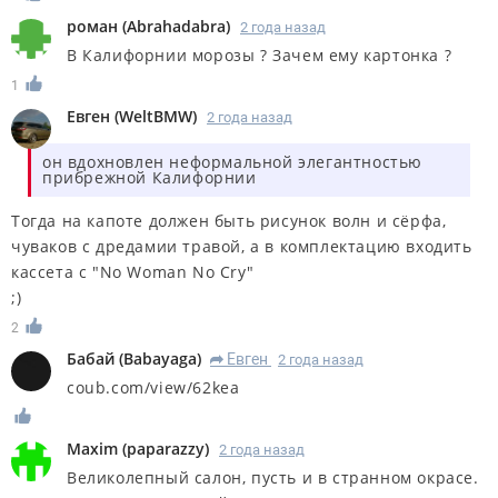
роман
(
Abrahadabra
)
2 года назад
В Калифорнии морозы ? Зачем ему картонка ?
1
Евген
(
WeltBMW
)
2 года назад
он вдохновлен неформальной элегантностью
прибрежной Калифорнии
Тогда на капоте должен быть рисунок волн и сёрфа,
чуваков с дредамии травой, а в комплектацию входить
кассета с "No Woman No Cry"
;)
2
Бабай
(
Babayaga
)
Евген
2 года назад
R
coub.com/view/62kea
Maxim
(
paparazzy
)
2 года назад
Великолепный салон, пусть и в странном окрасе.