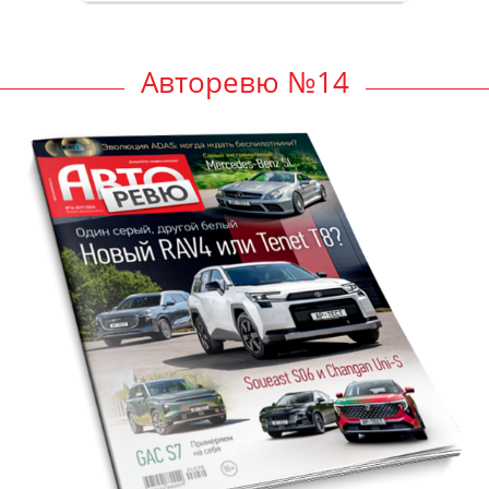
Авторевю №14