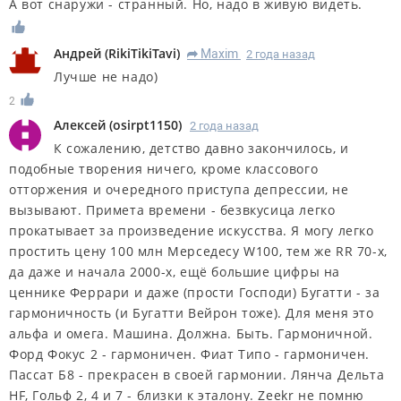
А вот снаружи - странный. Но, надо в живую видеть.
Андрей
(
RikiTikiTavi
)
Maxim
2 года назад
R
Лучше не надо)
2
Алексей
(
osirpt1150
)
2 года назад
К сожалению, детство давно закончилось, и
подобные творения ничего, кроме классового
отторжения и очередного приступа депрессии, не
вызывают. Примета времени - безвкусица легко
прокатывает за произведение искусства. Я могу легко
простить цену 100 млн Мерседесу W100, тем же RR 70-х,
да даже и начала 2000-х, ещё большие цифры на
ценнике Феррари и даже (прости Господи) Бугатти - за
гармоничность (и Бугатти Вейрон тоже). Для меня это
альфа и омега. Машина. Должна. Быть. Гармоничной.
Форд Фокус 2 - гармоничен. Фиат Типо - гармоничен.
Пассат Б8 - прекрасен в своей гармонии. Лянча Дельта
HF, Гольф 2, 4 и 7 - близки к эталону. Zeekr не помню