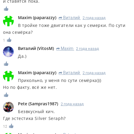
и ставятся пока.
Maxim
(
paparazzy
)
Виталий
2 года назад
R
В тройке тоже двигатели как у семерки. По сути
она семёрка?
1
Виталий
(
VitosM
)
Maxim
2 года назад
R
Да.)
Maxim
(
paparazzy
)
Виталий
2 года назад
R
Прикольно, у меня по сути семёрка)))
Но по факту, всё же нет.
Pete
(
Sampras1987
)
2 года назад
Безвкусный кич.
Где эстестика Silver Seraph?
12