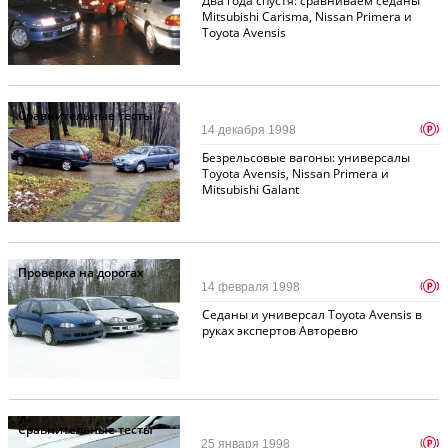
Два года спустя: сравниваем седаны
Mitsubishi Carisma, Nissan Primera и
Toyota Avensis
Сравнительные тесты
p
14 декабря 1998
Безрельсовые вагоны: универсалы
Toyota Avensis, Nissan Primera и
Mitsubishi Galant
Проверка на дорогах
p
14 февраля 1998
Седаны и универсал Toyota Avensis в
руках экспертов Авторевю
Сравнительные тесты
p
25 января 1998