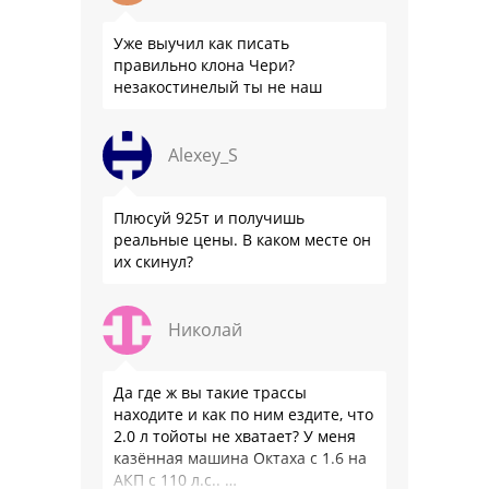
Уже выучил как писать
правильно клона Чери?
незакостинелый ты не наш
Alexey_S
Плюсуй 925т и получишь
реальные цены. В каком месте он
их скинул?
Николай
Да где ж вы такие трассы
находите и как по ним ездите, что
2.0 л тойоты не хватает? У меня
казённая машина Октаха с 1.6 на
АКП с 110 л.с.. …