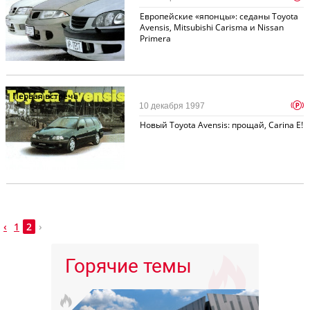
Европейские «японцы»: седаны Toyota
Avensis, Mitsubishi Carisma и Nissan
Primera
Первая встреча
p
10 декабря 1997
Новый Toyota Avensis: прощай, Carina E!
‹
1
2
›
Горячие темы