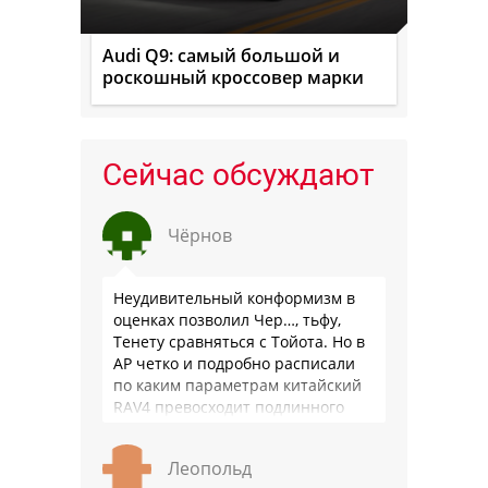
Audi Q9: самый большой и
роскошный кроссовер марки
Сейчас обсуждают
Чёрнов
Неудивительный конформизм в
оценках позволил Чер…, тьфу,
Тенету сравняться с Тойота. Но в
АР четко и подробно расписали
по каким параметрам китайский
RAV4 превосходит подлинного
китайца: лучше и комфортнее
подвеска едет ровно и приятно …
Леопольд