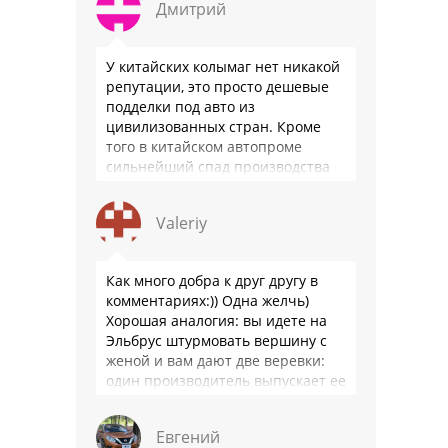
Дмитрий
У китайских колымаг нет никакой
репутации, это просто дешевые
подделки под авто из
цивилизованных стран. Кроме
того в китайском автопроме
сильнейший спад производства
(более 20% по итогам года)и
почти все китайские
Valeriy
производители работают …
Как много добра к друг другу в
комментариях:)) Одна желчь)
Хорошая аналогия: вы идете на
Эльбрус штурмовать вершину с
женой и вам дают две веревки:
один производитель выпускает ее
100 лет и к …
Евгений