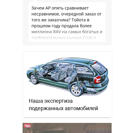
Зачем АР опять сравнивает
несравнимое, очередной заказ от
того же заказчика? Тойота в
прошлом году продала более
миллиона RAV на самых богатых и
требовательных рынках США и
Японии, в очередной раз
подтвердив статус …
Наша экспертиза
подержанных автомобилей