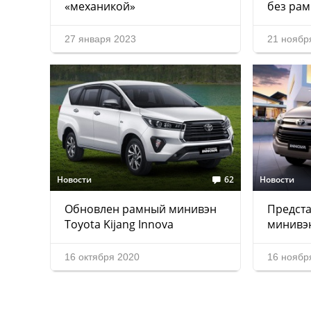
«механикой»
без ра
27 января 2023
21 ноябр
Новости
62
Новости
Обновлен рамный минивэн
Предст
Toyota Kijang Innova
минивэн
16 октября 2020
16 ноябр