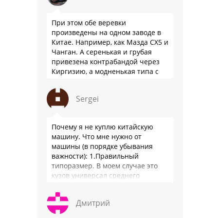
При этом обе веревки
произведены на одном заводе в
Китае. Например, как Мазда СХ5 и
Чанган. А серенькая и грубая
привезена контрабандой через
Киргизию, а модненькая типа с
гарантией
Sergei
Почему я не куплю китайскую
машину. Что мне нужно от
машины (в порядке убывания
важности): 1.Правильный
типоразмер. В моем случае это
кузов универсал среднего
размера. 2.Надежность. Хочется
быть уверенным, что она меня
Дмитрий
везде довезет и …