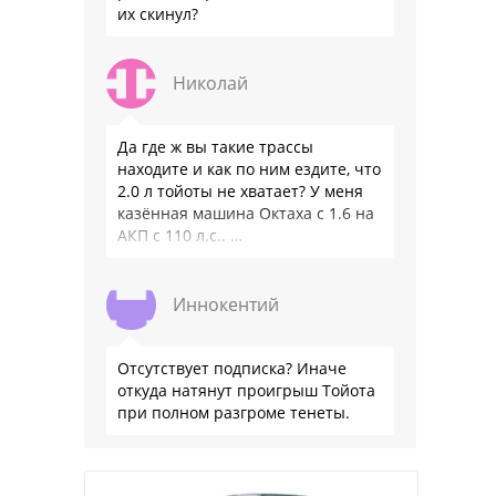
их скинул?
Николай
Да где ж вы такие трассы
находите и как по ним ездите, что
2.0 л тойоты не хватает? У меня
казённая машина Октаха с 1.6 на
АКП с 110 л.с.. …
Иннокентий
Отсутствует подписка? Иначе
откуда натянут проигрыш Тойота
при полном разгроме тенеты.