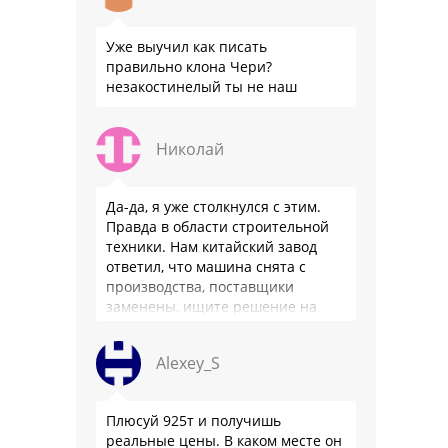
Уже выучил как писать
правильно клона Чери?
незакостинелый ты не наш
Николай
Да-да, я уже столкнулся с этим.
Правда в области строительной
техники. Нам китайский завод
ответил, что машина снята с
производства, поставщики
заменены, ищите решение на
местном рынке. Ответ завода на
официальном бланке …
Alexey_S
Плюсуй 925т и получишь
реальные цены. В каком месте он