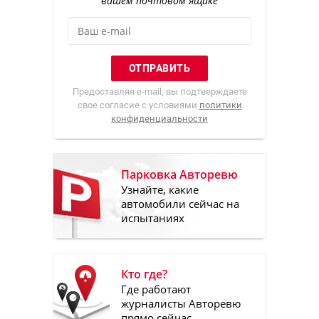
вашем почтовом ящике
Предоставляя e-mail, вы подтверждаете
свое согласие с условиями
политики
конфиденциальности
Парковка Авторевю
Узнайте, какие
автомобили сейчас на
испытаниях
Кто где?
Где работают
журналисты Авторевю
прямо сейчас