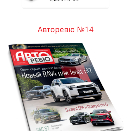
Авторевю №14