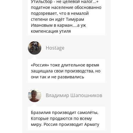
Утильсбор - не целевой налог...+
податное население обоснованно
подозревает, что в немалой
степени он идёт Тимурам
Ивановым в карман....а уж
компенсация утиля
производителям настолько мутна,
что прям эталон коррупции
Hostage
«Россия» тоже длительное время
защищала свои производства, но
они так и не развивались
Владимир Шапошников
Бразилия производит самолёты,
Которые продаются по всему
миру. Россия производит Армату