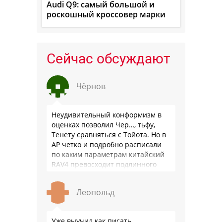
Audi Q9: самый большой и
роскошный кроссовер марки
Сейчас обсуждают
Чёрнов
Неудивительный конформизм в
оценках позволил Чер…, тьфу,
Тенету сравняться с Тойота. Но в
АР четко и подробно расписали
по каким параметрам китайский
RAV4 превосходит подлинного
китайца: лучше и комфортнее
подвеска едет ровно и приятно …
Леопольд
Уже выучил как писать