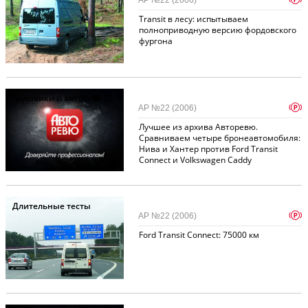
АР №22 (2006)
Transit в лесу: испытываем
полноприводную версию фордовского
фургона
Грузовики и автобусы
22
p
АР №22 (2006)
Лучшее из архива Авторевю.
Сравниваем четыре бронеавтомобиля:
Нива и Хантер против Ford Transit
Connect и Volkswagen Caddy
Длительные тесты
p
АР №22 (2006)
Ford Transit Connect: 75000 км