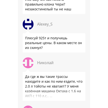
правильно клона Чери?
незакостинелый ты не наш
Alexey_S
Плюсуй 925т и получишь
реальные цены. В каком месте он
их скинул?
Николай
Да где ж вы такие трассы
находите и как по ним ездите, что
2.0 л тойоты не хватает? У меня
казённая машина Октаха с 1.6 на
АКП с 110 л.с.. …