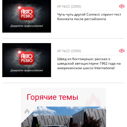
Грузовики и автобусы
p
АР №22 (2006)
Чуть-чуть другой Connect: спринт-тест
Коннекта после рестайлинга
Грузовики и автобусы
p
АР №22 (2006)
Швед из Костомукши: рассказ о
шведской автоцистерне 1962 года на
американском шасси International
Горячие темы