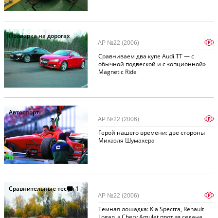
Проверка на дорогах
p
АР №22 (2006)
Сравниваем два купе Audi TT — с
обычной подвеской и с «опционной»
Magnetic Ride
Автоспорт
p
АР №22 (2006)
Герой нашего времени: две стороны
Михаэля Шумахера
Сравнительные тесты
1
p
АР №22 (2006)
Темная лошадка: Kia Spectra, Renault
Logan и Chery Amulet против седана