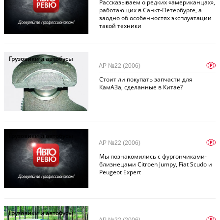
Рассказываем о редких «американцах»,
работающих в Санкт-Петербурге, а
заодно об особенностях эксплуатации
такой техники
Грузовики и автобусы
p
АР №22 (2006)
Стоит ли покупать запчасти для
КамАЗа, сделанные в Китае?
Грузовики и автобусы
p
АР №22 (2006)
Мы познакомились с фургончиками-
близнецами Citroen Jumpy, Fiat Scudo и
Peugeot Expert
Грузовики и автобусы
p