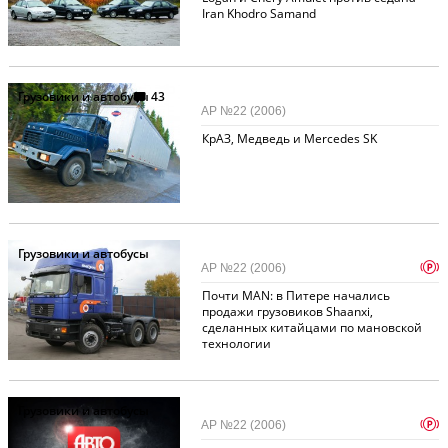
Iran Khodro Samand
Грузовики и автобусы
43
АР №22 (2006)
КрАЗ, Медведь и Mercedes SK
Грузовики и автобусы
p
АР №22 (2006)
Почти MAN: в Питере начались
продажи грузовиков Shaanxi,
сделанных китайцами по мановской
технологии
Грузовики и автобусы
p
АР №22 (2006)