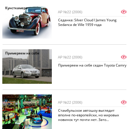
Кунсткамера
p
АР №22 (2006)
Седанка: Silver Cloud I James Young
Sedanca de Ville 1959 года
Примеряем на себя
p
АР №22 (2006)
Примеряем на себя седан Toyota Camry
Выставки
p
АР №22 (2006)
Стамбульское автошоу выглядит
вполне по-европейски, но мировых
новинок тут почти нет. Зато...