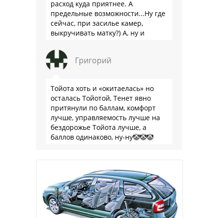
расход куда приятнее. А
предельные возможности...Ну где
сейчас, при засилье камер,
выкручивать матку?) А, ну и
пресловутую ликвидность тоже не
забываем.
Григорий
Тойота хоть и «окитаелась» но
осталась Тойотой, Тенет явно
притянули по баллам, комфорт
лучше, управляемость лучше на
бездорожье Тойота лучше, а
баллов одинаково, ну-ну🤡🤡🤡