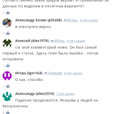
соответственно, какие цифры верны? И правильные ли
данные по моделям в печатном варианте?
1
Александр Козин
(
plita08
)
Игорь
6 лет назад
R
в электроне верно.
1
Алексей
(
Alex1979
)
Игорь
6 лет назад
R
см. мой комментарий ниже. Он был самый
первый к статье. Здесь тоже была ошибка - потом
исправили.
1
Игорь
(
Igor164
)
Алексей
6 лет назад
R
О как, спасибо
1
Александр
(
allex3374
)
7 лет назад
Падение продолжится. Резервы у людей не
безграничны.
3