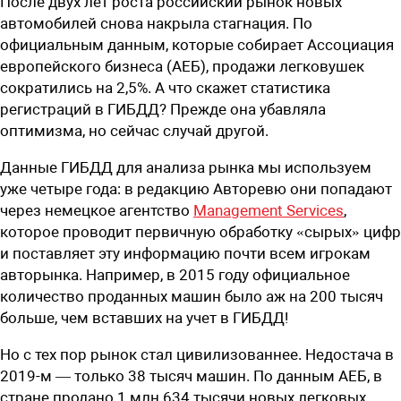
После двух лет роста российский рынок новых
автомобилей снова накрыла стагнация. По
официальным данным, которые собирает Ассоциация
европейского бизнеса (АЕБ), продажи легковушек
сократились на 2,5%. А что скажет статистика
регистраций в ГИБДД? Прежде она убавляла
оптимизма, но сейчас случай другой.
Данные ГИБДД для анализа рынка мы используем
уже четыре года: в редакцию Авторевю они попадают
через немецкое агентство
Management Services
,
которое проводит первичную обработку «сырых» цифр
и поставляет эту информацию почти всем игрокам
авторынка. Например, в 2015 году официальное
количество проданных машин было аж на 200 тысяч
больше, чем вставших на учет в ГИБДД!
Но с тех пор рынок стал цивилизованнее. Недостача в
2019-м — только 38 тысяч машин. По данным АЕБ, в
стране продано 1 млн 634 тысячи новых легковых