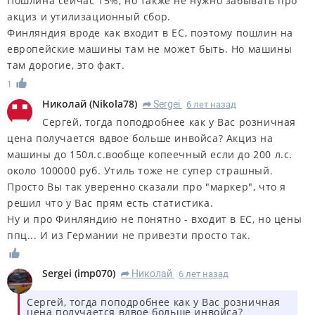
Пошлина сейчас 15%, но также не нужно забывать про
акциз и утилизационный сбор.
Финляндия вроде как входит в ЕС, поэтому пошлин на
европейские машины там не может быть. Но машины
там дорогие, это факт.
1
Николай
(
Nikola78
)
Sergei
6 лет назад
R
Сергей, тогда поподробнее как у Вас розничная
цена получается вдвое больше инвойса? Акциз на
машины до 150л.с.вообще копеечный если до 200 л.с.
около 100000 руб. Утиль тоже не супер страшный.
Просто Вы так уверенно сказали про "маркер", что я
решил что у Вас прям есть статистика.
Ну и про Финляндию не понятно - входит в ЕС, но цены
ппц... И из Германии не привезти просто так.
Sergei
(
imp070
)
Николай
6 лет назад
R
Сергей, тогда поподробнее как у Вас розничная
цена получается вдвое больше инвойса?