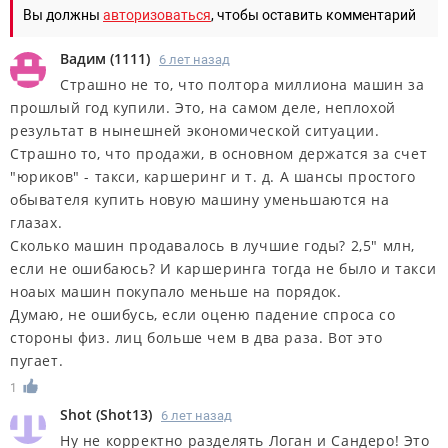
Вы должны
авторизоваться
, чтобы оставить комментарий
Вадим
(
1111
)
6 лет назад
Страшно не то, что полтора миллиона машин за
прошлый год купили. Это, на самом деле, неплохой
результат в нынешней экономической ситуации.
Страшно то, что продажи, в основном держатся за счет
"юриков" - такси, каршеринг и т. д. А шансы простого
обывателя купить новую машину уменьшаются на
глазах.
Сколько машин продавалось в лучшие годы? 2,5" млн,
если не ошибаюсь? И каршеринга тогда не было и такси
ноаых машин покупало меньше на порядок.
Думаю, не ошибусь, если оценю падение спроса со
стороны физ. лиц больше чем в два раза. Вот это
пугает.
1
Shot
(
Shot13
)
6 лет назад
Ну не корректно разделять Логан и Сандеро! Это