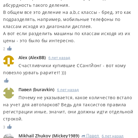
абсурдность такого деления.
В общем все это деление на a,b,c классы - бред, это как
подразделять, например, мобильные телефоны по
классам исходя из диагонали дисплея.
А вот если разделить машины по классам исходя из их
цены - это было бы интересно.
2
Alex
(
AlexBB
)
6 лет назад
Счастливчики купившие ССангЙонг - вот кому
повезло урвать раритет! )))
Павел
(
buravkin
)
6 лет назад
Почему не указывается, какое количество встало
на учет для автопарков? Ведь для таксистов правила
регистрации иные, значит, они должны идти отдельной
строкой.
3
Mikhail Zhukov
(
Mickey1989
)
Павел
6 лет назад
R