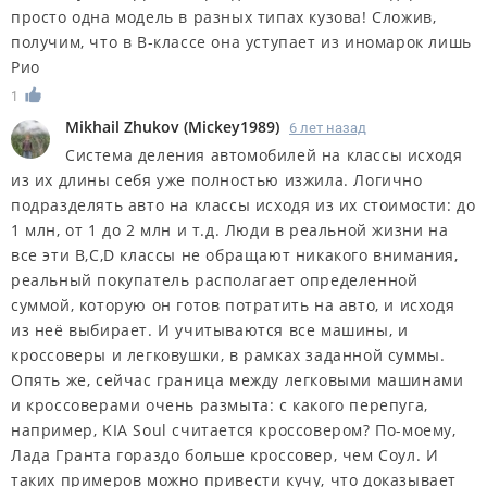
просто одна модель в разных типах кузова! Сложив,
получим, что в B-классе она уступает из иномарок лишь
Рио
1
Mikhail Zhukov
(
Mickey1989
)
6 лет назад
Система деления автомобилей на классы исходя
из их длины себя уже полностью изжила. Логично
подразделять авто на классы исходя из их стоимости: до
1 млн, от 1 до 2 млн и т.д. Люди в реальной жизни на
все эти B,C,D классы не обращают никакого внимания,
реальный покупатель располагает определенной
суммой, которую он готов потратить на авто, и исходя
из неё выбирает. И учитываются все машины, и
кроссоверы и легковушки, в рамках заданной суммы.
Опять же, сейчас граница между легковыми машинами
и кроссоверами очень размыта: с какого перепуга,
например, KIA Soul считается кроссовером? По-моему,
Лада Гранта гораздо больше кроссовер, чем Соул. И
таких примеров можно привести кучу, что доказывает