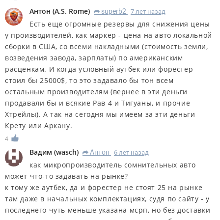
Антон
(
A.S. Rome
)
superb2
7 лет назад
R
Есть еще огромные резервы для снижения цены
у производителей, как маркер - цена на авто локальной
сборки в США, со всеми накладными (стоимость земли,
возведения завода, зарплаты) по американским
расценкам. И когда условный аутбек или форестер
стоил бы 25000$, то это задавало бы тон всем
остальным производителям (вернее в эти деньги
продавали бы и всякие Рав 4 и Тигуаны, и прочие
Хтрейлы). А так на сегодня мы имеем за эти деньги
Крету или Аркану.
4
Вадим
(
wasch
)
Антон
6 лет назад
R
как микропроизводитель сомнительных авто
может что-то задавать на рынке?
к тому же аутбек, да и форестер не стоят 25 на рынке
там даже в начальных комплектациях, судя по сайту - у
последнего чуть меньше указана мсрп, но без доставки