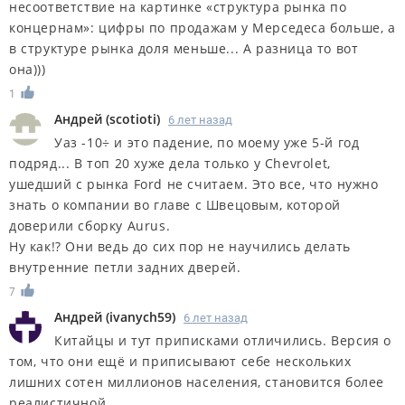
несоответствие на картинке «структура рынка по
концернам»: цифры по продажам у Мерседеса больше, а
в структуре рынка доля меньше... А разница то вот
она)))
1
Андрей
(
scotioti
)
6 лет назад
Уаз -10÷ и это падение, по моему уже 5-й год
подряд... В топ 20 хуже дела только у Chevrolet,
ушедший с рынка Ford не считаем. Это все, что нужно
знать о компании во главе с Швецовым, которой
доверили сборку Aurus.
Ну как!? Они ведь до сих пор не научились делать
внутренние петли задних дверей.
7
Андрей
(
ivanych59
)
6 лет назад
Китайцы и тут приписками отличились. Версия о
том, что они ещё и приписывают себе нескольких
лишних сотен миллионов населения, становится более
реалистичной.