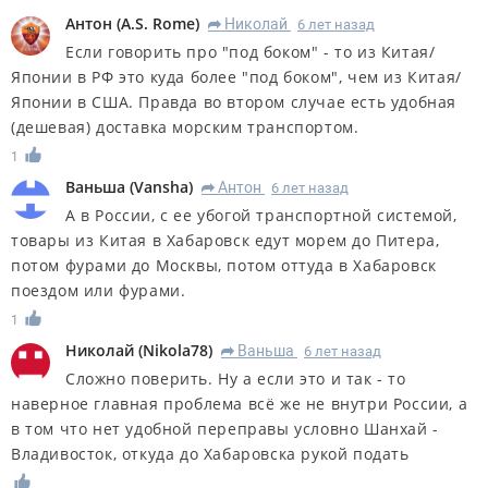
Антон
(
A.S. Rome
)
Николай
6 лет назад
R
Если говорить про "под боком" - то из Китая/
Японии в РФ это куда более "под боком", чем из Китая/
Японии в США. Правда во втором случае есть удобная
(дешевая) доставка морским транспортом.
1
Ваньша
(
Vansha
)
Антон
6 лет назад
R
А в России, с ее убогой транспортной системой,
товары из Китая в Хабаровск едут морем до Питера,
потом фурами до Москвы, потом оттуда в Хабаровск
поездом или фурами.
1
Николай
(
Nikola78
)
Ваньша
6 лет назад
R
Сложно поверить. Ну а если это и так - то
наверное главная проблема всё же не внутри России, а
в том что нет удобной переправы условно Шанхай -
Владивосток, откуда до Хабаровска рукой подать