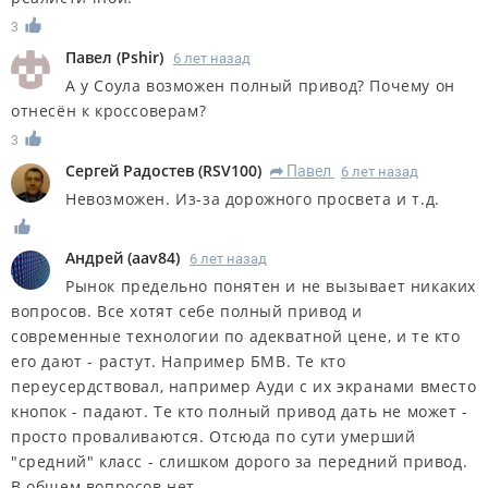
3
Павел
(
Pshir
)
6 лет назад
А у Соула возможен полный привод? Почему он
отнесён к кроссоверам?
3
Сергей Радостев
(
RSV100
)
Павел
6 лет назад
R
Невозможен. Из-за дорожного просвета и т.д.
Андрей
(
aav84
)
6 лет назад
Рынок предельно понятен и не вызывает никаких
вопросов. Все хотят себе полный привод и
современные технологии по адекватной цене, и те кто
его дают - растут. Например БМВ. Те кто
переусердствовал, например Ауди с их экранами вместо
кнопок - падают. Те кто полный привод дать не может -
просто проваливаются. Отсюда по сути умерший
"средний" класс - слишком дорого за передний привод.
В общем вопросов нет.