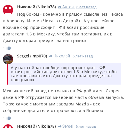
Николай
(
Nikola78
)
Антон
6 лет назад
R
Под боком - конечно в прямом смысле. Из Техаса
в Аризону. Или из Чикаго в Детройт. А у нас сейчас
вообще сюр происходит - ФВ возит российские
двигатели 1,6 в Мескику, чтобы там поставить их в
Джетту которая приедет на наш рынок
1
Sergei
(
imp070
)
Николай
6 лет назад
R
А у нас сейчас вообще сюр происходит - ФВ
возит российские двигатели 1,6 в Мескику, чтобы
там поставить их в Джетту которая приедет на
наш рынок
Мексиканский завод не только на РФ работает. Скорее
даже в РФ отгружается мизерная часть объёма выпуска.
То же самое с моторным заводом Mazda - все
собранные двигатели отправляются в Японию.
1
Николай
(
Nikola78
)
Sergei
6 лет назад
R