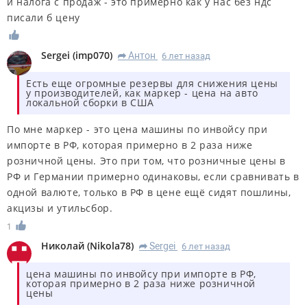
и налога с продаж - это примерно как у нас без ндс
писали б цену
Sergei
(
imp070
)
Антон
6 лет назад
R
Есть еще огромные резервы для снижения цены
у производителей, как маркер - цена на авто
локальной сборки в США
По мне маркер - это цена машины по инвойсу при
импорте в РФ, которая примерно в 2 раза ниже
розничной цены. Это при том, что розничные цены в
РФ и Германии примерно одинаковы, если сравнивать в
одной валюте, только в РФ в цене ещё сидят пошлины,
акцизы и утильсбор.
1
Николай
(
Nikola78
)
Sergei
6 лет назад
R
цена машины по инвойсу при импорте в РФ,
которая примерно в 2 раза ниже розничной
цены