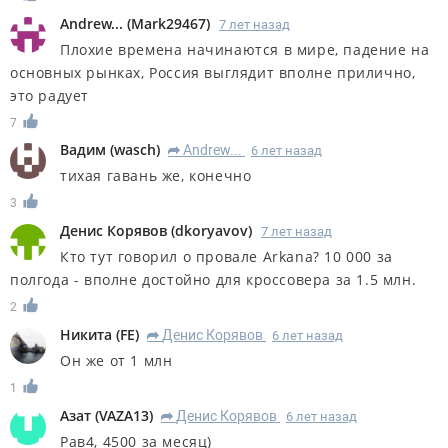
Andrew...
(
Mark29467
)
7 лет назад
Плохие времена начинаются в мире, падение на
основных рынках, Россия выглядит вполне прилично,
это радует
7
Вадим
(
wasch
)
Andrew...
6 лет назад
R
тихая гавань же, конечно
3
Денис Корявов
(
dkoryavov
)
7 лет назад
Кто тут говорил о провале Arkana? 10 000 за
полгода - вполне достойно для кроссовера за 1.5 млн.
2
Никита
(
FE
)
Денис Корявов
6 лет назад
R
Он же от 1 млн
1
Азат
(
VAZA13
)
Денис Корявов
6 лет назад
R
Рав4, 4500 за месяц)