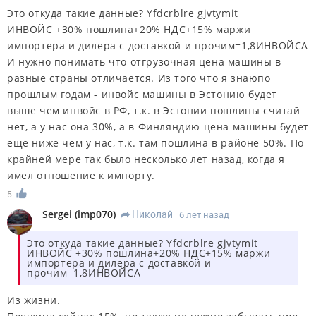
Это откуда такие данные? Yfdcrblre gjvtymit
ИНВОЙС +30% пошлина+20% НДС+15% маржи
импортера и дилера с доставкой и прочим=1,8ИНВОЙСА
И нужно понимать что отгрузочная цена машины в
разные страны отличается. Из того что я знаюпо
прошлым годам - инвойс машины в Эстонию будет
выше чем инвойс в РФ, т.к. в Эстонии пошлины считай
нет, а у нас она 30%, а в Финляндию цена машины будет
еще ниже чем у нас, т.к. там пошлина в районе 50%. По
крайней мере так было несколько лет назад, когда я
имел отношение к импорту.
5
Sergei
(
imp070
)
Николай
6 лет назад
R
Это откуда такие данные? Yfdcrblre gjvtymit
ИНВОЙС +30% пошлина+20% НДС+15% маржи
импортера и дилера с доставкой и
прочим=1,8ИНВОЙСА
Из жизни.