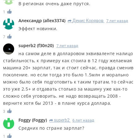
В регионах очень даже прутся.
1
Александр
(
allex3374
)
Денис Корявов
7 лет назад
R
Эффект новинки.
7
superb2
(
f30n20
)
7 лет назад
на самом деле в долларовом эквиваленте налицо
стабильность, к примеру как стоила в 12 году желаемая
машина 20+ зарплат, так и стоит сейчас, правда сменив
поколение. но если тогда это было 1.5млн и морально
можно было себя подготовить к таким тратам, то сейчас
это уже 2.5+ и отдавать столько за машину уже как-то
сложно себя уговорить. не надо возвращать 2008 -
верните хотя бы 2013 - в плане курса доллара.
3
Foggy
(
Foggy
)
superb2
6 лет назад
R
Средних по стране зарплат?
1