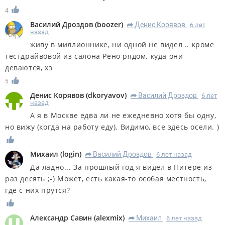
4
Василий Дроздов
(
boozer
)
Денис Корявов
6 лет
R
назад
живу в миллионнике, ни одной не видел .. кроме
тестдрайвовой из салона Рено рядом. куда они
деваются, хз
5
Денис Корявов
(
dkoryavov
)
Василий Дроздов
6 лет
R
назад
А я в Москве едва ли не ежедневно хотя бы одну,
но вижу (когда на работу еду). Видимо, все здесь осели. )
Михаил
(
login
)
Василий Дроздов
6 лет назад
R
Да ладно... За прошлый год я видел в Питере из
раз десять ;-) Может, есть какая-то особая местность,
где с них прутся?
Александр Савин
(
alexmix
)
Михаил
6 лет назад
R