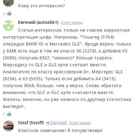
Кому это интересно?
3
Евгений
(
autoekb1
)
6 лет назад
Статья интересная, только не совсем корректная
интерпретация цифр. Например, "Touareg (5764)
опередил BMW X5 и Mercedes GLE". Вроде верно, только
у БМВ есть еще в том же классе X6 (3278), а добавив X5
(5089), получим 8367, "немного" больше туарега.
Мерседесу то GLE и GLE купе считают вместе.
Аналогично по классу кроссоверов D+, Мерседес GLC
(8294), а X3 (5655). Только если добавить X4 (3413),
получим 9068, больше, чем у мерса. Снова обратите
внимание, что GLC и GLC купе считаются вместе.
Мелочь, конечно, но уже немного по другому статистика
выглядит.
7
Ssssf
(
Ssssff
)
Евгений
6 лет назад
R
Классное замечание! Я почувствовал