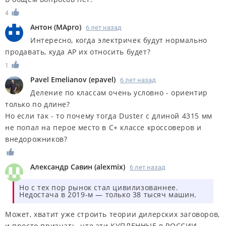
4
Антон
(
MApro
)
6 лет назад
Интересно, когда электричек будут нормально
продавать, куда АР их относить будет?
1
Pavel Emelianov
(
epavel
)
6 лет назад
Деление по классам очень условно - ориентир
только по длине?
Но если так - то почему тогда Duster с длиной 4315 мм
не попал на перое место в С+ классе кроссоверов и
внедорожников?
Александр Савин
(
alexmix
)
6 лет назад
Но с тех пор рынок стал цивилизованнее.
Недостача в 2019-м — только 38 тысяч машин.
Может, хватит уже строить теории дилерских заговоров,
и просто признать, что эти КУПЛЕННЫЕ в РОССИИ