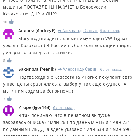
машины ПОСТАВЛЕНЫ НА УЧЕТ в Белоруссии,
Казахстане, ДНР и ЛНР?
10
Андрей
(
AndreyE
)
Александр Савин
6 лет назад
R
Могу подтвердить, как минимум один VW Tiguan
уехал в Казахстан) В России выбор комплектаций шире,
дилеры готовы делать скидки.
5
Бакит
(
Daifreenik
)
Александр Савин
6 лет назад
R
Подтверждаю с Казахстана многие покупают авто
у нас, цены сравнялись, а выбор у них ещё скуднее. А
мы к ним ездим за бензином)))
7
Игорь
(
Igor164
)
6 лет назад
Я так понимаю, что в печатном выпуске
закралась ошибка? 1млн 263 по данным АЕБ и 1млн 231
по данным ГИБДД, а здесь указано 1млн 634 и 1млн 596