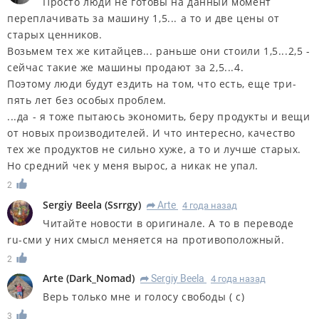
Просто люди не готовы на данный момент
переплачивать за машину 1,5... а то и две цены от
старых ценников.
Возьмем тех же китайцев... раньше они стоили 1,5...2,5 -
сейчас такие же машины продают за 2,5...4.
Поэтому люди будут ездить на том, что есть, еще три-
пять лет без особых проблем.
...да - я тоже пытаюсь экономить, беру продукты и вещи
от новых производителей. И что интересно, качество
тех же продуктов не сильно хуже, а то и лучше старых.
Но средний чек у меня вырос, а никак не упал.
2
Sergiy Beela
(
Ssrrgy
)
Arte
4 года назад
R
Читайте новости в оригинале. А то в переводе
ru-сми у них смысл меняется на противоположный.
2
Arte
(
Dark_Nomad
)
Sergiy Beela
4 года назад
R
Верь только мне и голосу свободы ( с)
3