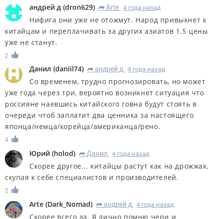
андрей д
(
dron629
)
Arte
4 года назад
R
Нифига они уже не отожмут. Народ привыкнет к
китайцам и переплачивать за других азиатов 1.5 цены
уже не станут.
2
Данил
(
daniil74
)
андрей д
4 года назад
R
Со временем, трудно прогнозировать, но может
уже года через три, вероятно возникнет ситуация что
россияне наевшись китайского говна будут стоять в
очереди чтоб заплатит два ценника за настоящего
японца/немца/корейца/американца/рено.
4
Юрий
(
holod
)
Данил
4 года назад
R
Скорее другое... китайцы растут как на дрожжах,
скупая к себе специалистов и производителей.
2
Arte
(
Dark_Nomad
)
андрей д
4 года назад
R
Скорее всего да. Я лично помню чери и