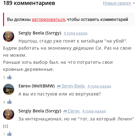
189 комментариев
Новые сверху
Вы должны
авторизоваться
, чтобы оставить комментарий
Sergiy Beela
(
Ssrrgy
)
4 года назад
Нуштош, стадо уже гонят к китайцам "на убой".
Будем работать на экономику дядюшки Си. Раз на свою
не можем.
Раньше хоть выбор был, на что потратить свои
кровные-деревянные.
5
Евген
(
WeltBMW
)
Sergiy Beela
4 года назад
R
А вы из пастухов или из вертухаев?
4
Sergiy Beela
(
Ssrrgy
)
Евген
4 года назад
R
За интернационал, но не "тот, за который Ленин"
(с)
1