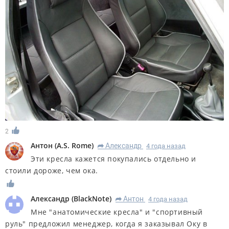
2
Антон
(
A.S. Rome
)
Александр
4 года назад
R
Эти кресла кажется покупались отдельно и
стоили дороже, чем ока.
Александр
(
BlackNote
)
Антон
4 года назад
R
Мне "анатомические кресла" и "спортивный
руль" предложил менеджер, когда я заказывал Оку в