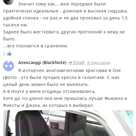
Значит кому как... мне передние были
практически идеальные - длинная и высокая сидушка,
удобная спинка - не раз и не два проезжал за день 1,5
тысячи км.
Заднее было жестковато, других претензий к нему не
было.
...все познается в сранении.
2
Александр
(
BlackNote
)
Юрий
4 года назад
R
Я испорчен анатомическими креслами в Оке
(фото) - это были лучшие кресла в галактике. С них
целый день можно было не вылезать.
А в Ноуте у меня егодицы отсиживались.
Хотя да, по длине они мне пришлись лучше Фьюжна и
Фиесты и Джаза, из которых я выбирал.