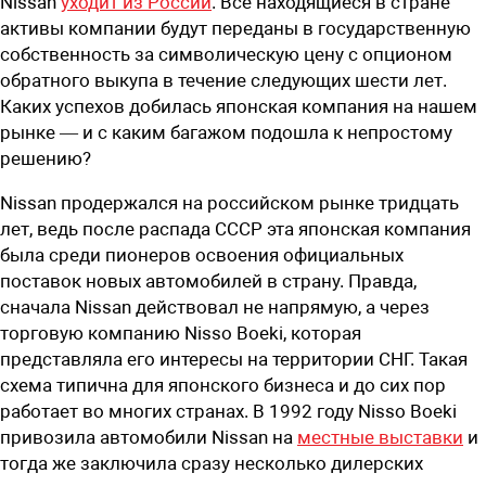
Nissan
уходит из России
. Все находящиеся в стране
активы компании будут переданы в государственную
собственность за символическую цену с опционом
обратного выкупа в течение следующих шести лет.
Каких успехов добилась японская компания на нашем
рынке — и с каким багажом подошла к непростому
решению?
Nissan продержался на российском рынке тридцать
лет, ведь после распада СССР эта японская компания
была среди пионеров освоения официальных
поставок новых автомобилей в страну. Правда,
сначала Nissan действовал не напрямую, а через
торговую компанию Nisso Boeki, которая
представляла его интересы на территории СНГ. Такая
схема типична для японского бизнеса и до сих пор
работает во многих странах. В 1992 году Nisso Boeki
привозила автомобили Nissan на
местные выставки
и
тогда же заключила сразу несколько дилерских