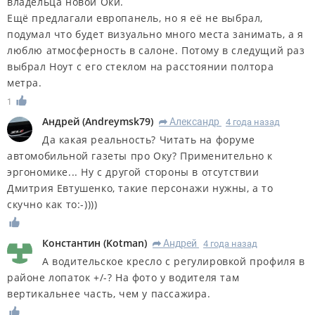
владельца новой Оки.
Ещё предлагали европанель, но я её не выбрал,
подумал что будет визуально много места занимать, а я
люблю атмосферность в салоне. Потому в следущий раз
выбрал Ноут с его стеклом на расстоянии полтора
метра.
1
Андрей
(
Andreymsk79
)
Александр
4 года назад
R
Да какая реальность? Читать на форуме
автомобильной газеты про Оку? Применительно к
эргономике... Ну с другой стороны в отсутствии
Дмитрия Евтушенко, такие персонажи нужны, а то
скучно как то:-))))
Константин
(
Kotman
)
Андрей
4 года назад
R
А водительское кресло с регулировкой профиля в
районе лопаток +/-? На фото у водителя там
вертикальнее часть, чем у пассажира.