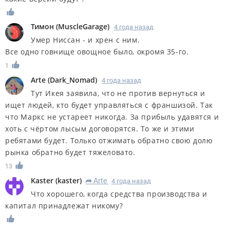
Тимон
(
MuscleGarage
)
4 года назад
Умер Ниссан - и хрен с ним.
Все одно говнище овощное было, окромя 35-го.
1
Arte
(
Dark_Nomad
)
4 года назад
Тут Икея заявила, что не против вернуться и
ищет людей, кто будет управляться с франшизой. Так
что Маркс не устареет никогда. За прибыль удавятся и
хоть с чёртом лысым договорятся. То же и этими
ребятами будет. Только отжимать обратно свою долю
рынка обратно будет тяжеловато.
13
Kaster
(
kaster
)
Arte
4 года назад
R
Что хорошего, когда средства производства и
капитал принадлежат никому?