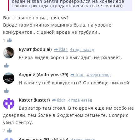
седан Nissan Sentra продержался на конвейере
только три года (продано десять тысяч машин),
Вот это я не понял, почему?
Вроде гармоничная машинка была, на уровне
конкурентов.. с ценой вроде не грубили..
1
Булат
(
bodulai
)
ildar
4 года назад
R
Вчера видел, хорошо выглядит, не ржавеет.
Андрей
(
Andreymsk79
)
ildar
4 года назад
R
И какие у неё конкуренты? Он вообще никакой
Kaster
(
kaster
)
ildar
4 года назад
R
Вариатор там стоял. В то время еще им особо не
доверяли, тем более в бюджетном сегменте. Солярис
убил Сентру.
2
Александр
(
BlackNote
)
4 года назад