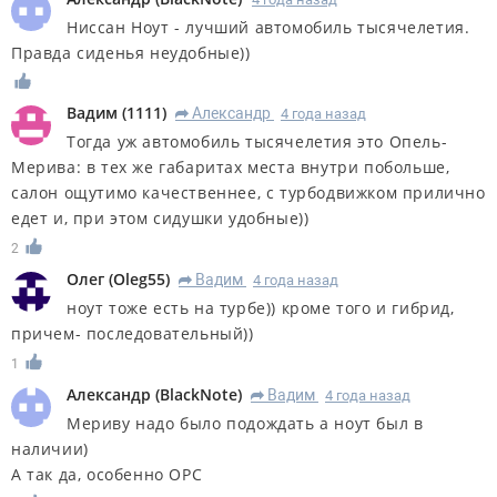
Ниссан Ноут - лучший автомобиль тысячелетия.
Правда сиденья неудобные))
Вадим
(
1111
)
Александр
4 года назад
R
Тогда уж автомобиль тысячелетия это Опель-
Мерива: в тех же габаритах места внутри побольше,
салон ощутимо качественнее, с турбодвижком прилично
едет и, при этом сидушки удобные))
2
Олег
(
Oleg55
)
Вадим
4 года назад
R
ноут тоже есть на турбе)) кроме того и гибрид,
причем- последовательный))
1
Александр
(
BlackNote
)
Вадим
4 года назад
R
Мериву надо было подождать а ноут был в
наличии)
А так да, особенно ОРС