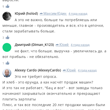
9
Юрий
(
holod
)
Максим Юдин
4 года назад
R
А это не важно, больше ты потребляешь или
меньше, главное - производитель и все, кто в цепочке,
стали зарабатывать больше.
3
Дмитрий
(
DIman_K123
)
Юрий
4 года назад
R
не факт, что больше. выручка - увеличилась да. а
вот прибыль - не обязательно.
1
Alexey Cardo
(
AlexeyCardo
)
Юрий
4 года назад
R
Это не требует опроса.
И хлеб - это ерунда, а как насчёт продаж машин?
И это так не работает, "бац и все" - вот заводы только
начинают закрываться окончательно и прекращают
платить зарплаты
Плюс, и так все последние 20 лет продажи машин были