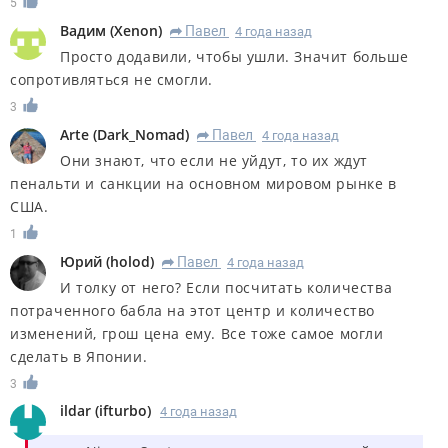
5
Вадим
(
Xenon
)
Павел
4 года назад
R
Просто додавили, чтобы ушли. Значит больше
сопротивляться не смогли.
3
Arte
(
Dark_Nomad
)
Павел
4 года назад
R
Они знают, что если не уйдут, то их ждут
пенальти и санкции на основном мировом рынке в
США.
1
Юрий
(
holod
)
Павел
4 года назад
R
И толку от него? Если посчитать количества
потраченного бабла на этот центр и количество
изменений, грош цена ему. Все тоже самое могли
сделать в Японии.
3
ildar
(
ifturbo
)
4 года назад