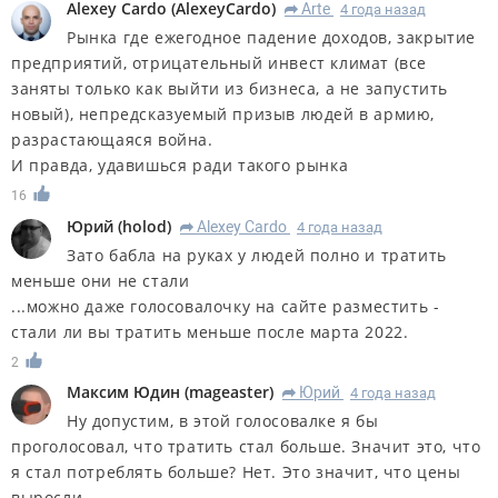
Alexey Cardo
(
AlexeyCardo
)
Arte
4 года назад
R
Рынка где ежегодное падение доходов, закрытие
предприятий, отрицательный инвест климат (все
заняты только как выйти из бизнеса, а не запустить
новый), непредсказуемый призыв людей в армию,
разрастающаяся война.
И правда, удавишься ради такого рынка
16
Юрий
(
holod
)
Alexey Cardo
4 года назад
R
Зато бабла на руках у людей полно и тратить
меньше они не стали
...можно даже голосовалочку на сайте разместить -
стали ли вы тратить меньше после марта 2022.
2
Максим Юдин
(
mageaster
)
Юрий
4 года назад
R
Ну допустим, в этой голосовалке я бы
проголосовал, что тратить стал больше. Значит это, что
я стал потреблять больше? Нет. Это значит, что цены
выросли.