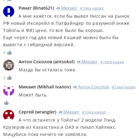
Ринат
(
Rinat621
)
Михаил
4 года назад
R
А мне кажется, если бы вывел Ниссан на рынок
РФ новый Иксирейл и Патфайндер по разумной (ниже
Тойоты и ФВ) цене, то все было бы хорошо.
Ещё через год-два новый Кашкай можно было бы
вывести с гибридной версией.
5
Антон Соколов
(
antsokol
)
Михаил
4 года назад
R
Мазда бы осталась тоже.
3
Михаил
(
Mikhail Ivanov
)
Антон Соколов
4 года назад
R
Может быть.
Сергей
(
wrangler
)
Михаил
4 года назад
R
А что останется у Тойоты? 2 модели Лэнд-
Крузеров из Казахстана и ОАЭ и пикап Хайлюкс.
Мицубиси пока ничего не заявляла.