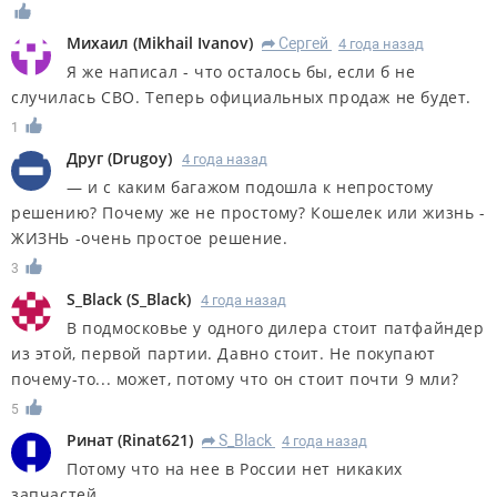
Михаил
(
Mikhail Ivanov
)
Сергей
4 года назад
R
Я же написал - что осталось бы, если б не
случилась СВО. Теперь официальных продаж не будет.
1
Друг
(
Drugoy
)
4 года назад
— и с каким багажом подошла к непростому
решению? Почему же не простому? Кошелек или жизнь -
ЖИЗНЬ -очень простое решение.
3
S_Black
(
S_Black
)
4 года назад
В подмосковье у одного дилера стоит патфайндер
из этой, первой партии. Давно стоит. Не покупают
почему-то... может, потому что он стоит почти 9 мли?
5
Ринат
(
Rinat621
)
S_Black
4 года назад
R
Потому что на нее в России нет никаких
запчастей