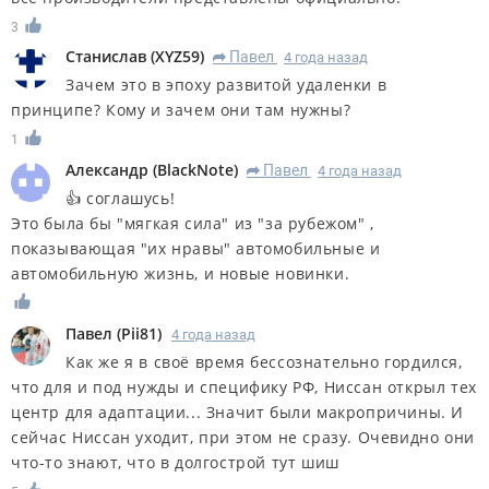
3
Станислав
(
XYZ59
)
Павел
4 года назад
R
Зачем это в эпоху развитой удаленки в
принципе? Кому и зачем они там нужны?
1
Александр
(
BlackNote
)
Павел
4 года назад
R
👍 соглашусь!
Это была бы "мягкая сила" из "за рубежом" ,
показывающая "их нравы" автомобильные и
автомобильную жизнь, и новые новинки.
Павел
(
Pii81
)
4 года назад
Как же я в своё время бессознательно гордился,
что для и под нужды и специфику РФ, Ниссан открыл тех
центр для адаптации... Значит были макропричины. И
сейчас Ниссан уходит, при этом не сразу. Очевидно они
что-то знают, что в долгострой тут шиш