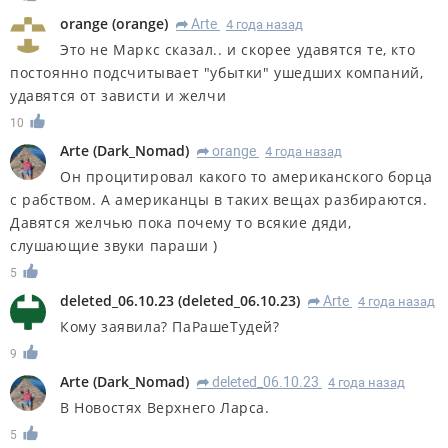
orange
(
orange
)
Arte
4 года назад
R
Это не Маркс сказал.. и скорее удавятся те, кто
постоянно подсчитывает "убытки" ушедших компаний,
удавятся от зависти и желчи
10
Arte
(
Dark_Nomad
)
orange
4 года назад
R
Он процитировал какого то американского борца
с рабством. А американцы в таких вещах разбираются.
Давятся желчью пока почему то всякие дяди,
слушающие звуки параши )
5
deleted_06.10.23
(
deleted_06.10.23
)
Arte
4 года назад
R
Кому заявила? ПаРашеТудей?
9
Arte
(
Dark_Nomad
)
deleted_06.10.23
4 года назад
R
В Новостях Верхнего Ларса.
5