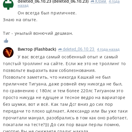
deleted_06.10.23
(
deleted_06.10.23
)
Юрий
4 года
R
назад
Он всегда был приличнее.
Знаю на опыте.
Тиг - унылый вонючий дешман.
Виктор
(
Flashback
)
deleted_06.10.23
4 года назад
R
У вас всегда самый особенный опыт и самый
толстый троллинг на сайте. Если же это не троллинг то
позвольте выразить вам соболезнования.
Позвольте заметить, что никогда Кашкай не был
приличнее Тигуана, даже ровней ему никогда не был,
по сравнению с 180лс и тем более 220лс Тигуаном это
просто никуда не едущее и тесное ведро на вариаторе
без шумки, вот и всё. Как там Дсг вниз до сих пор
передачи то плохо щёлкает, Александр или Вы уже таки
прочитали мануал, разобрались в том как оно работает,
покатали на тесте?))) До сих пор ваши перлы помню,
смотрю Вы не снижаете градус накала.