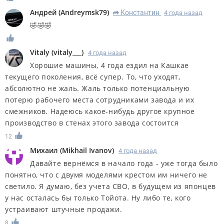
Андрей
(
Andreymsk79
)
Константин
4 года назад
R
🤣🤣🤣
Vitaly
(
vitaly___
)
4 года назад
Хорошие машины, 4 года ездил на Кашкае
текущего поколения, всё супер. То, что уходят,
абсолютно не жаль. Жаль только потенциальную
потерю рабочего места сотрудниками завода и их
смежников. Надеюсь какое-нибудь другое крупное
производство в стенах этого завода состоится
12
Михаил
(
Mikhail Ivanov
)
4 года назад
Давайте вернёмся в начало года - уже тогда было
понятно, что с двумя моделями крестом им ничего не
светило. Я думаю, без учета СВО, в будущем из японцев
у нас осталась бы только Тойота. Ну либо те, кого
устраивают штучные продажи.
8