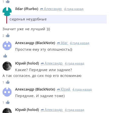
1
ildar
(
ifturbo
)
Александр
4 года назад
R
сиденья неудобные
Значит уже не лучший )))
2
Александр
(
BlackNote
)
ildar
4 года назад
R
Простим ему эту оплошность))
Юрий
(
holod
)
Александр
4 года назад
R
Какие? Передние или задние?
А так согласен, до сих пор его вспоминаю
1
Александр
(
BlackNote
)
Юрий
4 года назад
R
Передние. И задние тоже)
1
Юрий
(
holod
)
Александр
4 года назад
R