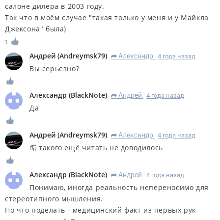
салоне дилера в 2003 году.
Так что в моём случае "такая только у меня и у Майкла
Джексона" была)
1
Андрей
(
Andreymsk79
)
Александр
4 года назад
R
Вы серьезно?
Александр
(
BlackNote
)
Андрей
4 года назад
R
Да
Андрей
(
Andreymsk79
)
Александр
4 года назад
R
🤦 такого ещё читать не доводилось
Александр
(
BlackNote
)
Андрей
4 года назад
R
Понимаю, иногда реальность непереносимо для
стереотипного мышления.
Но что поделать - медицинский факт из первых рук