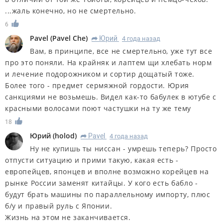
...жаль конечно, но не смертельно.
6
Pavel
(
Pavel Che
)
Юрий
4 года назад
R
Вам, в принципе, все не смертельно, уже тут все
про это поняли. На крайняк и лаптем щи хлебать норм
и лечение подорожником и сортир дощатый тоже.
Более того - предмет сермяжной гордости. Юрия
санкциями не возьмешь. Видел как-то бабулек в ютубе с
красными волосами поют частушки на ту же тему
18
Юрий
(
holod
)
Pavel
4 года назад
R
Ну не купишь ты ниссан - умрешь теперь? Просто
отпусти ситуацию и прими такую, какая есть -
европейцев, японцев и вполне возможно корейцев на
рынке России заменят китайцы. У кого есть бабло -
будут брать машины по параллельному импорту, плюс
б/у и правый руль с Японии.
Жизнь на этом не заканчивается.