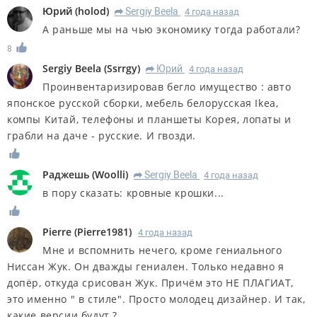
Юрий
(
holod
)
Sergiy Beela
4 года назад
R
А раньше мы на чью экономику тогда работали?
8
Sergiy Beela
(
Ssrrgy
)
Юрий
4 года назад
R
Проинвентаризировав бегло имущество : авто
японское русской сборки, мебель белорусская Ikea,
компы Китай, телефоны и планшеты Корея, лопаты и
грабли на даче - русские. И гвозди.
Раджешь
(
Woolli
)
Sergiy Beela
4 года назад
R
в пору сказать: кровные крошки...
Pierre
(
Pierre1981
)
4 года назад
Мне и вспомнить нечего, кроме гениального
Ниссан Жук. Он дважды гениален. Только недавно я
допёр, откуда срисован Жук. Причём это НЕ ПЛАГИАТ,
это именно " в стиле". Просто молодец дизайнер. И так,
какие версии будут ?