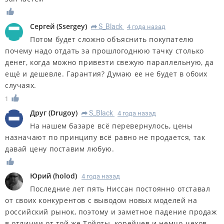
Сергей
(
Ssergey
)
S_Black
4 года назад
R
Потом будет сложно объяснить покупателю
почему надо отдать за прошлогоднюю тачку столько
денег, когда можно привезти свежую параллельную, да
ещё и дешевле. Гарантия? Думаю ее не будет в обоих
случаях.
1
Друг
(
Drugoy
)
S_Black
4 года назад
R
На нашем базаре всё перевернулось, цены
назначают по принципу всё равно не продается, так
давай цену поставим любую.
Юрий
(
holod
)
4 года назад
Последние лет пять Ниссан постоянно отставал
от своих конкурентов с выводом новых моделей на
российский рынок, поэтому и заметное падение продаж
в отличии от той же Тойоты, корейцев и немцо-чехов.