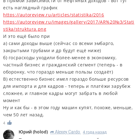
в прямой зависимости от нефтяных доходов - вот тут
есть наглядный график
https://autoreview.ru/articles/statistika/2016
https://autoreview.ru/images/gallery/2017/AR%20№3/Stati
stika/struktura.png
И это ещё было при
а) сами доходы выше (сейчас со всеми эмбарго,
закрытыми трубами и др будут ещё ниже)
б) госрасходы уходили более-менее в экономику,
частный бизнес и гражданский сегмент (теперь - в
оборонку, что гораздо меньше пользы создаёт)
В) естественно бизнес имел гораздо больше ресурсов
для импорта и для кадров - теперь и платёжи зарубеж
сложнее, и главное кадры могут забрать в любой
момент
Ну и как бы - в этом году машин купят, похоже, меньше,
чем 50 лет назад.
4
Юрий
(
holod
)
Alexey Cardo
4 года назад
R