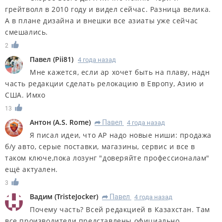
грейтволл в 2010 году и видел сейчас. Разница велика.
А в плане дизайна и внешки все азиаты уже сейчас
смешались.
2
Павел
(
Pii81
)
4 года назад
Мне кажется, если ар хочет быть на плаву, надн
часть редакции сделать релокацию в Европу, Азию и
США. Имхо
13
Антон
(
A.S. Rome
)
Павел
4 года назад
R
Я писал идеи, что АР надо новые ниши: продажа
б/у авто, серые поставки, магазины, сервис и все в
таком ключе,пока лозунг "доверяйте профессионалам"
ещё актуален.
3
Вадим
(
TristeJocker
)
Павел
4 года назад
R
Почему часть? Всей редакцией в Казахстан. Там
все производители представлены официально.