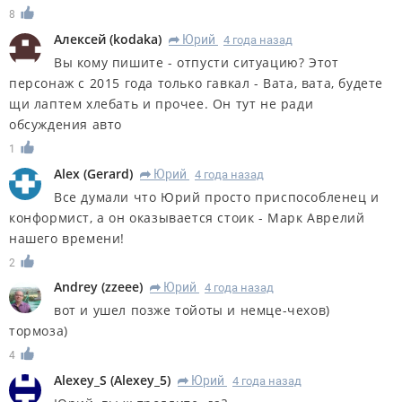
8
Алексей
(
kodaka
)
Юрий
4 года назад
R
Вы кому пишите - отпусти ситуацию? Этот
персонаж с 2015 года только гавкал - Вата, вата, будете
щи лаптем хлебать и прочее. Он тут не ради
обсуждения авто
1
Alex
(
Gerard
)
Юрий
4 года назад
R
Все думали что Юрий просто приспособленец и
конформист, а он оказывается стоик - Марк Аврелий
нашего времени!
2
Andrey
(
zzeee
)
Юрий
4 года назад
R
вот и ушел позже тойоты и немце-чехов)
тормоза)
4
Alexey_S
(
Alexey_5
)
Юрий
4 года назад
R