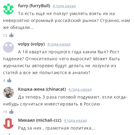
furry
(
furryBull
)
4 года назад
То есть ещё не ползут умолять взять их на
невероятно огромный российский рынок? Странно, нам
же обещали…
13
volpy
(
volpy
)
4 года назад
А 1й квартал прошлого года каким был? Рост
падение? Относительно чего выросли? Может быть
журналисты авторевю будут делать не лозунги из
статей а все же попытаются в анализ?
4
Кошка-жена
(
chinacat
)
4 года назад
Да теперь 3 раза головой подумают, если когда-
нибудь случиться инвестировать в Россию
15
Михаил
(
michail-ccc
)
4 года назад
Рад за них , грамотная политика...