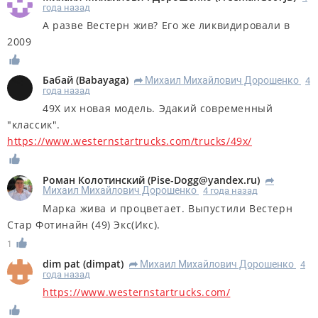
года назад
А разве Вестерн жив? Его же ликвидировали в
2009
Бабай
(
Babayaga
)
Михаил Михайлович Дорошенко
4
R
года назад
49X их новая модель. Эдакий современный
"классик".
https://www.westernstartrucks.com/trucks/49x/
Роман Колотинский
(
Pise-Dogg@yandex.ru
)
R
Михаил Михайлович Дорошенко
4 года назад
Марка жива и процветает. Выпустили Вестерн
Стар Фотинайн (49) Экс(Икс).
1
dim pat
(
dimpat
)
Михаил Михайлович Дорошенко
4
R
года назад
https://www.westernstartrucks.com/