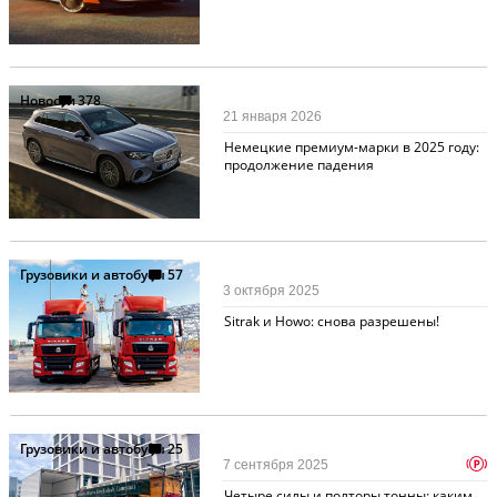
Новости
378
21 января 2026
Немецкие премиум-марки в 2025 году:
продолжение падения
Грузовики и автобусы
57
3 октября 2025
Sitrak и Howo: снова разрешены!
Грузовики и автобусы
25
p
7 сентября 2025
Четыре силы и полторы тонны: каким