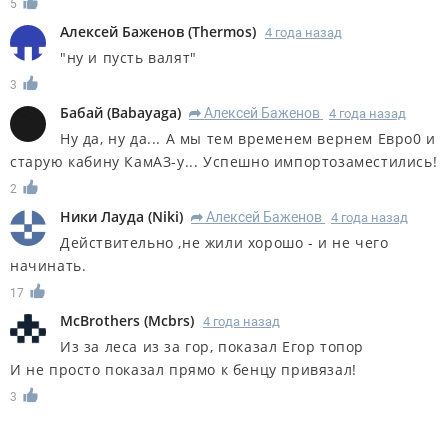
5
Алексей Баженов
(
Thermos
)
4 года назад
"ну и пусть валят"
3
Бабай
(
Babayaga
)
Алексей Баженов
4 года назад
R
Ну да, ну да... А мы тем временем вернем Евро0 и
старую кабину КамАЗ-у... Успешно импортозаместились!
2
Ники Лауда
(
Niki
)
Алексей Баженов
4 года назад
R
Действительно ,не жили хорошо - и не чего
начинать.
17
McBrothers
(
Mcbrs
)
4 года назад
Из за леса из за гор, показал Егор топор
И не просто показал прямо к бенцу привязал!
3