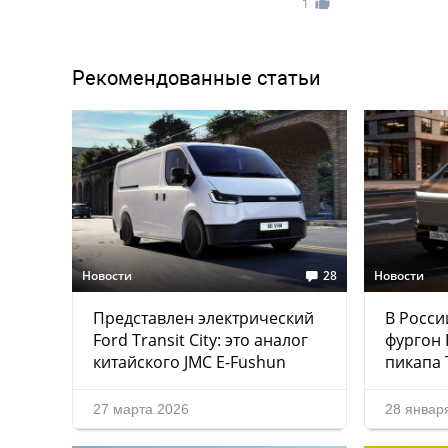
1
Рекомендованные статьи
Новости
28
Новости
Представлен электрический
В Росси
Ford Transit City: это аналог
фургон 
китайского JMC E-Fushun
пикапа 
27 марта 2026
28 январ