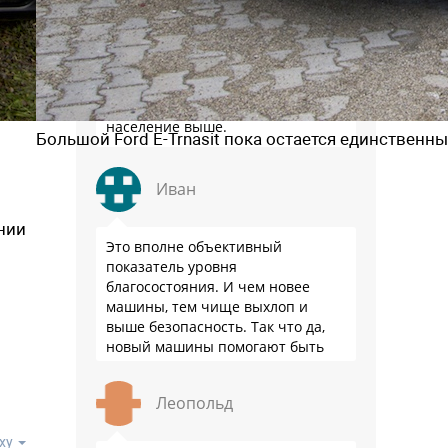
Докатались, база для сравнения -
Пакистан... Хотя, к нашему стыду,
уже даже в Бразилии продажи
новых авто в пересчете на
население выше.
Большой Ford E-Trnasit пока остается единстве
Иван
нии
Это вполне объективный
показатель уровня
благосостояния. И чем новее
машины, тем чище выхлоп и
выше безопасность. Так что да,
новый машины помогают быть
здоровее.
Леопольд
ху