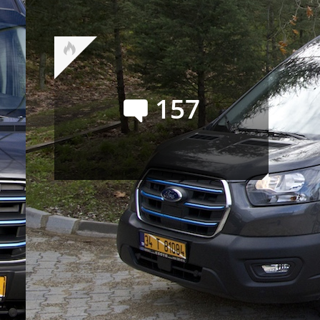
лучший месяц текущего года
157
Новые Porsche 718 (Boxster и
Cayman): наперекор судьбе
Сейчас обсуждают
Сергей