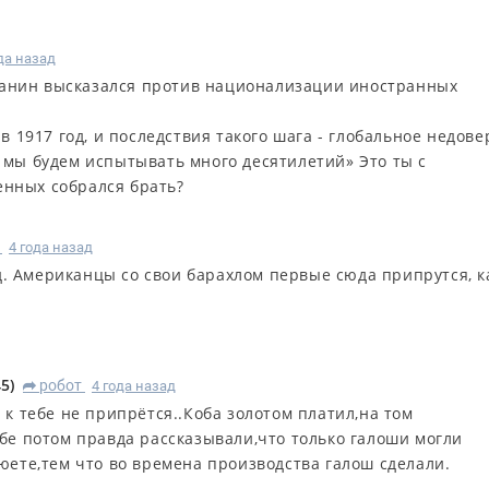
да назад
танин высказался против национализации иностранных
 в 1917 год, и последствия такого шага - глобальное недов
- мы будем испытывать много десятилетий» Это ты с
енных собрался брать?
4 года назад
од. Американцы со свои барахлом первые сюда припрутся, к
45
)
робот
4 года назад
R
 к тебе не припрётся..Коба золотом платил,на том
ебе потом правда рассказывали,что только галоши могли
юете,тем что во времена производства галош сделали.