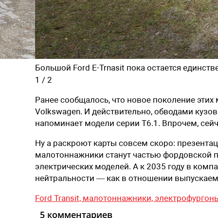
Большой Ford E-Trnasit пока остается един
1
/
2
Ранее сообщалось, что новое поколение этих
Volkswagen. И действительно, обводами куз
напоминает модели серии Т6.1. Впрочем, сейч
Ну а раскроют карты совсем скоро: презентац
малотоннажники станут частью фордовской п
электрических моделей. А к 2035 году в ком
нейтральности — как в отношении выпускаемо
Ford Transit,
малотоннажники,
электрофургон
5 комментариев