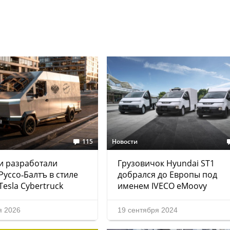
115
Новости
и разработали
Грузовичок Hyundai ST1
Руссо‑Балтъ в стиле
добрался до Европы под
Tesla Cybertruck
именем IVECO eMoovy
я 2026
19 сентября 2024