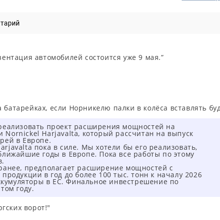
нтарий
зентация автомобилей состоится уже 9 мая.”
 батарейках, если Норникелю палки в колёса вставлять буд
 реализовать проект расширения мощностей на
Nornickel Harjavalta, который рассчитан на выпуск
рей в Европе.
javalta пока в силе. Мы хотели бы его реализовать,
ближайшие годы в Европе. Пока все работы по этому
в.
 ранее, предполагает расширение мощностей с
продукции в год до более 100 тыс. тонн к началу 2026
 аккумуляторы в ЕС. Финальное инвестрешение по
том году.
гских ворот!"