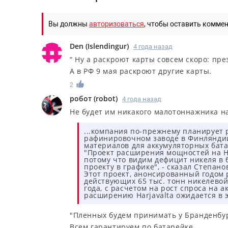
Вы должны
авторизоваться
, чтобы оставить комме
Den
(
Islendingur
)
4 года назад
“ Ну а раскроют карты совсем скоро: пре
А в РФ 9 мая раскроют другие карты.
2
робот
(
robot
)
4 года назад
Не будет им никакого малотоннажника на
...компания по-прежнему планирует
рафинировочном заводе в Финляндии 
материалов для аккумуляторных бата
"Проект расширения мощностей на Har
потому что видим дефицит никеля в 
проекту в графике", - сказал Степано
Этот проект, анонсированный годом
действующих 65 тыс. тонн никелевой 
года, с расчетом на рост спроса на
расширению Harjavalta ожидается в э
"Пленных будем принимать у Бранденбур
Всем гарантируем по батарейке.