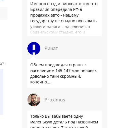
Именно стыд и виноват в том что
Бразилия опередила РФ в
продажах авто - нашему
государству не стыдно повышать
утили и налоги с населения, а
бразильскому стыдно, его и
смести могут на …
Ринат
ут.
Объем продаж для страны с
населением 145-147 млн человек
довольно таки скромный,
конечно....
Proximus
Только Вы забываете одну
маленькую деталь под названием
приватизация. Так что такой