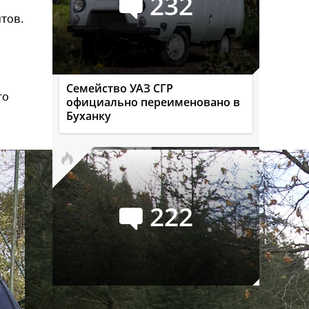
232
тов.
Семейство УАЗ СГР
то
официально переименовано в
Буханку
222
Российский авторынок в июле: