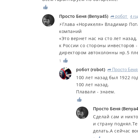
Просто Беня
(
Benya45
)
робот
4 го
R
⚡️Глава «Норикеля» Владимир По
компаний
«Это вернет нас на сто лет назад,
к России со стороны инвесторов 
директором автоколонны нр.5 пл
1
робот
(
robot
)
Просто Беня
R
100 лет назад был 1922 г
100 лет назад.
Плавали - знаем.
Просто Беня
(
Benya
Сделай сам и никто
и страну поднял.Т
делать.А сейчас во