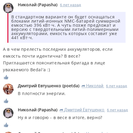
Николай
(
Papasha
)
6 лет назад
В стандартном варианте он будет оснащаться
блоками литий-ионных NMC-батарей суммарной
емкостью 396 кВт·ч. А чуть позже предложат и
версию с твердотельными литий-полимерными
аккумуляторами, емкость которых составит уже
441 кВт·ч.
А в чем прелесть последних аккумуляторов, если
емкость почти идентична? В весе?
Приглашается пояснительная бригада в лице
уважаемого Bedal'а :)
Дмитрий Евтушенко
(
poetda
)
Николай
6 лет назад
R
В плотности энергии.
Николай
(
Papasha
)
Дмитрий Евтушенко
6 лет назад
R
Ну я и говорю - в весе в итоге, верно?