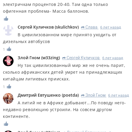
электричкам процентов 20-40. Там одна только
офигенная проблема- Масса баллонов.
Сергей Куличков
(
skulichkov
)
Слава
6 лет назад
R
В цивилизованном мире принято уходить от
дизельных автобусов
1
Злой Гном
(
w33zing
)
Сергей Куличков
6 лет назад
R
Ну так цивилизованный мир же не очень парит,
сколько африканских детей умрет на принадлежащих
китайцам литиевых приисках.
1
Дмитрий Евтушенко
(
poetda
)
Злой Гном
6 лет назад
R
А литий не в Африке добывают...По поводу него-
недавно революцию устроили. На совсем другом
континенте.