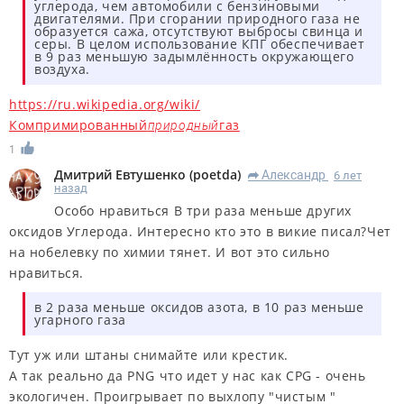
углерода, чем автомобили с бензиновыми
двигателями. При сгорании природного газа не
образуется сажа, отсутствуют выбросы свинца и
серы. В целом использование КПГ обеспечивает
в 9 раз меньшую задымлённость окружающего
воздуха.
https://ru.wikipedia.org/wiki/
Компримированный
газ
природный
1
Дмитрий Евтушенко
(
poetda
)
Александр
6 лет
R
назад
Особо нравиться В три раза меньше
других
оксидов Углерода. Интересно кто это в викие писал?Чет
на нобелевку по химии тянет. И вот это сильно
нравиться.
в 2 раза меньше оксидов азота, в 10 раз меньше
угарного газа
Тут уж или штаны снимайте или крестик.
А так реально да PNG что идет у нас как CPG - очень
экологичен. Проигрывает по выхлопу "чистым "