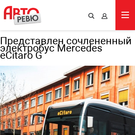
s
Представлен сочлененный
электробус Mercedes
eCitaro G