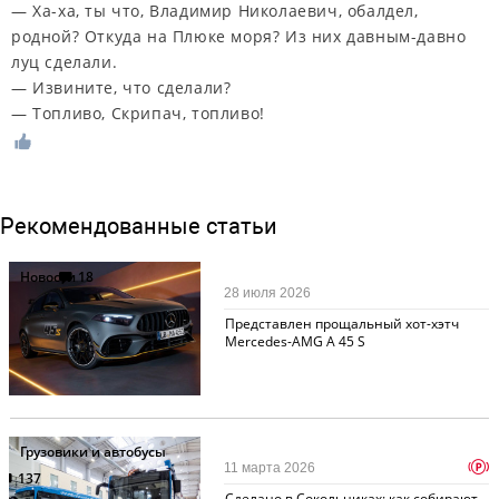
— Ха-ха, ты что, Владимир Николаевич, обалдел,
родной? Откуда на Плюке моря? Из них давным-давно
луц сделали.
— Извините, что сделали?
— Топливо, Скрипач, топливо!
Рекомендованные статьи
Новости
18
28 июля 2026
Представлен прощальный хот-хэтч
Mercedes-AMG A 45 S
Грузовики и автобусы
p
11 марта 2026
137
Сделано в Сокольниках: как собирают