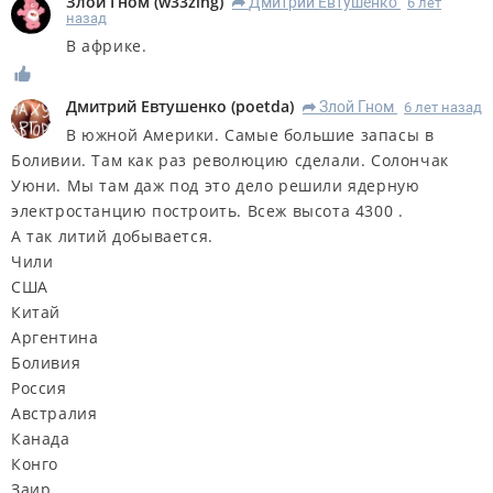
Злой Гном
(
w33zing
)
Дмитрий Евтушенко
6 лет
R
назад
В африке.
Дмитрий Евтушенко
(
poetda
)
Злой Гном
6 лет назад
R
В южной Америки. Самые большие запасы в
Боливии. Там как раз революцию сделали. Солончак
Уюни. Мы там даж под это дело решили ядерную
электростанцию построить. Всеж высота 4300 .
А так литий добывается.
Чили
США
Китай
Аргентина
Боливия
Россия
Австралия
Канада
Конго
Заир.