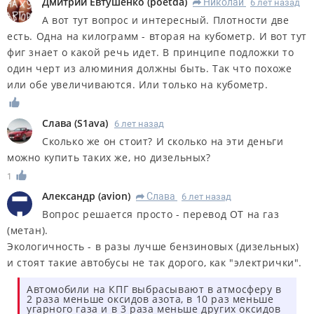
Дмитрий Евтушенко
(
poetda
)
Николай
6 лет назад
R
А вот тут вопрос и интересный. Плотности две
есть. Одна на килограмм - вторая на кубометр. И вот тут
фиг знает о какой речь идет. В принципе подложки то
один черт из алюминия должны быть. Так что похоже
или обе увеличиваются. Или только на кубометр.
Слава
(
S1ava
)
6 лет назад
Сколько же он стоит? И сколько на эти деньги
можно купить таких же, но дизельных?
1
Александр
(
avion
)
Слава
6 лет назад
R
Вопрос решается просто - перевод ОТ на газ
(метан).
Экологичность - в разы лучше бензиновых (дизельных)
и стоят такие автобусы не так дорого, как "электрички".
Автомобили на КПГ выбрасывают в атмосферу в
2 раза меньше оксидов азота, в 10 раз меньше
угарного газа и в 3 раза меньше других оксидов