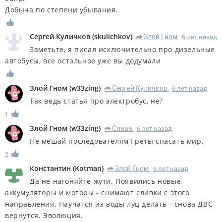
Добыча по степени убывания.
Сергей Куличков
(
skulichkov
)
Злой Гном
6 лет назад
R
Заметьте, я писал исключительно про дизельные
автобусы, все остальное уже вы додумали
Злой Гном
(
w33zing
)
Сергей Куличков
6 лет назад
R
Так ведь статья про электробус, не?
1
Злой Гном
(
w33zing
)
Слава
6 лет назад
R
Не мешай последователям Греты спасать мир.
2
Константин
(
Kotman
)
Злой Гном
6 лет назад
R
Да не нагоняйте жути. Появились новые
аккумуляторы и моторы - снимают сливки с этого
направления. Научатся из воды луц делать - снова ДВС
вернутся. Эволюция.