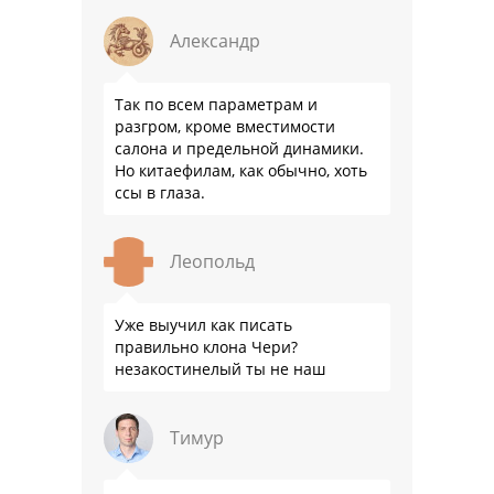
китайца: лучше и комфортнее
подвеска едет ровно и приятно …
Александр
Так по всем параметрам и
разгром, кроме вместимости
салона и предельной динамики.
Но китаефилам, как обычно, хоть
ссы в глаза.
Леопольд
Уже выучил как писать
правильно клона Чери?
незакостинелый ты не наш
Тимур