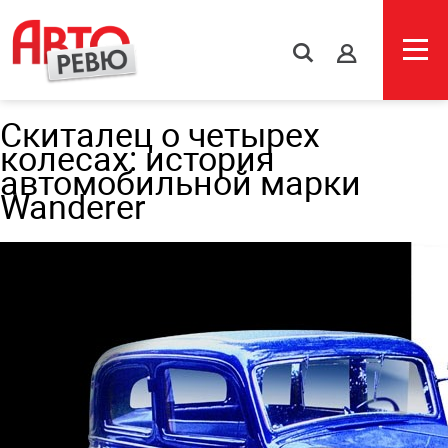
s
Скиталец о четырех
колесах: история
автомобильной марки
Wanderer