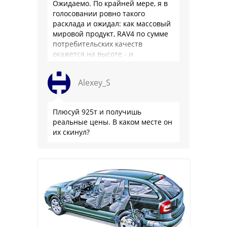
Ожидаемо. По крайней мере, я в
голосовании ровно такого
расклада и ожидал: как массовый
мировой продукт, RAV4 по сумме
потребительских качеств
окажется на высоте - и
комфортнее, и продуманнее (если
такое слово …
Alexey_S
Плюсуй 925т и получишь
реальные цены. В каком месте он
их скинул?