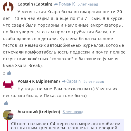
Captain
(
Captain
)
Роман К
5 лет назад
R
У меня такая Ксара была во владении почти 20
лет - 13 на ней ездил я, а ещё почти 7 - сын. Я в курсе,
что сзади были торсионы и наклонные амортизаторы,
но был уверен, что там просто трубчатая балка, не
особо вдаваясь в детали. Куплена была на основе
тестов из немецких автомобильных журналов, которые
отмечали комфортабельность подвески и почти полное
отсутствие колёсных "колпаков" в багажнике (у меня
была Xsara Break).
2
Роман К
(
Alpineman
)
Captain
5 лет назад
R
Ну тогда не мне Вам рассказывать) У меня их
несколько было, и Пикассо тоже была)
Анатолий
(
tretiyden
)
5 лет назад
Citroen называет C4 первым в мире автомобилем
со штатным креплением планшета на передней