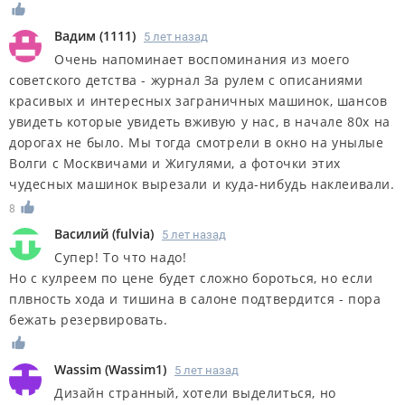
Вадим
(
1111
)
5 лет назад
Очень напоминает воспоминания из моего
советского детства - журнал За рулем с описаниями
красивых и интересных заграничных машинок, шансов
увидеть которые увидеть вживую у нас, в начале 80х на
дорогах не было. Мы тогда смотрели в окно на унылые
Волги с Москвичами и Жигулями, а фоточки этих
чудесных машинок вырезали и куда-нибудь наклеивали.
8
Василий
(
fulvia
)
5 лет назад
Супер! То что надо!
Но с кулреем по цене будет сложно бороться, но если
плвность хода и тишина в салоне подтвердится - пора
бежать резервировать.
Wassim
(
Wassim1
)
5 лет назад
Дизайн странный, хотели выделиться, но