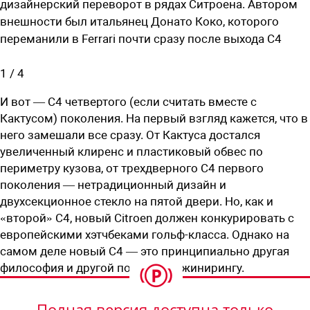
дизайнерский переворот в рядах Ситроена. Автором
внешности был итальянец Донато Коко, которого
переманили в Ferrari почти сразу после выхода С4
1
/
4
И вот — C4 четвертого (если считать вместе с
Кактусом) поколения. На первый взгляд кажется, что в
него замешали все сразу. От Кактуса достался
увеличенный клиренс и пластиковый обвес по
периметру кузова, от трехдверного С4 первого
поколения — нетрадиционный дизайн и
двухсекционное стекло на пятой двери. Но, как и
«второй» С4, новый Citroen должен конкурировать с
европейскими хэтчбеками гольф-класса. Однако на
самом деле новый С4 — это принципиально другая
философия и другой подход к инжинирингу.
Полная версия доступна только