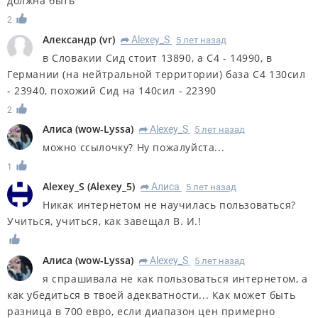
должна быть
2
Александр
(
vr
)
Alexey_S
5 лет назад
R
в Словакии Сид стоит 13890, а С4 - 14990, в
Германии (на нейтральной территории) база С4 130сил
- 23940, похожий Сид на 140сил - 22390
2
Алиса
(
wow-Lyssa
)
Alexey_S
5 лет назад
R
можно ссылочку? Ну пожалуйста...
1
Alexey_S
(
Alexey_5
)
Алиса
5 лет назад
R
Никак интернетом не научилась пользоваться?
Учиться, учиться, как завещал В. И.!
Алиса
(
wow-Lyssa
)
Alexey_S
5 лет назад
R
я спрашивала не как пользоваться интернетом, а
как убедиться в твоей адекватности... Как может быть
разница в 700 евро, если диапазон цен примерно