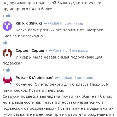
подруливающей подвеской была куда интереснее
ординарного С4 на балке.
1
Rik Rik
(
RikRik
)
Роман К
5 лет назад
R
Балка балке рознь - все зависит от настроек.
Едет с4 превосходно
Captain
(
Captain
)
Роман К
5 лет назад
R
У Ксары была независимая подруливающая
подвеска?
1
Роман К
(
Alpineman
)
Captain
5 лет назад
R
Конечно! От эталонного для С-класса Пежо 306,
чьим клоном Ксара и являлась.
Снаружи подвеска выглядела почти как обычная балка,
но в реальности являлась полностью независимой
подвеской с продольными (!) рычагами на подшипниках
(угол развала не менялся при их работе) и раздельными