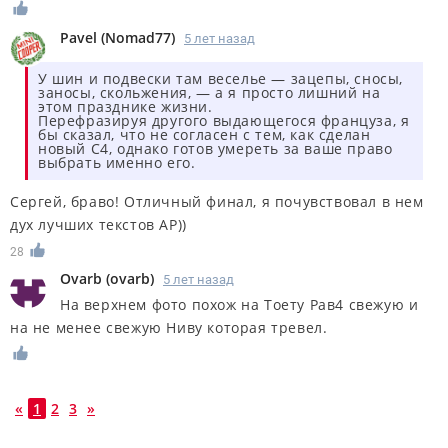
Pavel
(
Nomad77
)
5 лет назад
У шин и подвески там веселье — зацепы, сносы,
заносы, скольжения, — а я просто лишний на
этом празднике жизни.
Перефразируя другого выдающегося француза, я
бы сказал, что не согласен с тем, как сделан
новый С4, однако готов умереть за ваше право
выбрать именно его.
Сергей, браво! Отличный финал, я почувствовал в нем
дух лучших текстов АР))
28
Ovarb
(
ovarb
)
5 лет назад
На верхнем фото похож на Тоету Рав4 свежую и
на не менее свежую Ниву которая тревел.
«
1
2
3
»