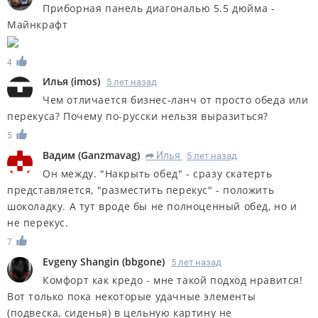
Приборная панель диагональю 5.5 дюйма -
Майнкрафт
4
Илья
(
imos
)
5 лет назад
Чем отличается бизнес-ланч от просто обеда или
перекуса? Почему по-русски нельзя выразиться?
5
Вадим
(
Ganzmavag
)
Илья
5 лет назад
R
Он между. "Накрыть обед" - сразу скатерть
представляется, "разместить перекус" - положить
шоколадку. А тут вроде бы не полноценный обед, но и
не перекус.
7
Evgeny Shangin
(
bbgone
)
5 лет назад
Комфорт как кредо - мне такой подход нравится!
Вот только пока некоторые удачные элементы
(подвеска, сиденья) в цельную картину не