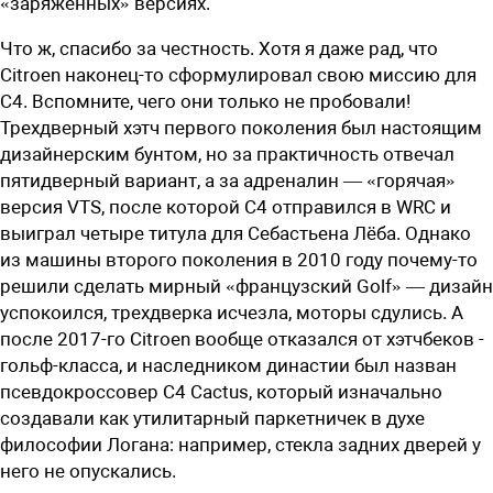
«заряженных» версиях.
Что ж, спасибо за честность. Хотя я даже рад, что
Citroen наконец-то сформулировал свою миссию для
C4. Вспомните, чего они только не пробовали!
Трехдверный хэтч первого поколения был настоящим
дизайнерским бунтом, но за практичность отвечал
пятидверный вариант, а за адреналин — «горячая»
версия VTS, после которой С4 отправился в WRC и
выиграл четыре титула для Себастьена Лёба. Однако
из машины второго поколения в 2010 году почему-то
решили сделать мирный «французский Golf» — дизайн
успокоился, трехдверка исчезла, моторы сдулись. А
после 2017-го Citroen вообще отказался от хэтчбеков ­
гольф-класса, и наследником династии был назван
псевдокроссовер C4 Cactus, который изначально
создавали как утилитарный паркетничек в духе
философии Логана: например, стекла задних дверей у
него не опускались.