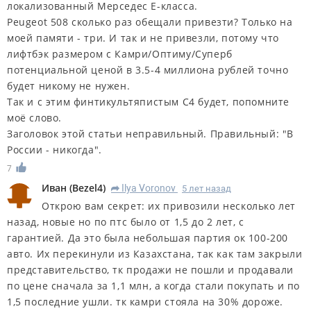
локализованный Мерседес Е-класса.
Peugeot 508 сколько раз обещали привезти? Только на
моей памяти - три. И так и не привезли, потому что
лифтбэк размером с Камри/Оптиму/Суперб
потенциальной ценой в 3.5-4 миллиона рублей точно
будет никому не нужен.
Так и с этим финтикультяпистым С4 будет, попомните
моё слово.
Заголовок этой статьи неправильный. Правильный: "В
России - никогда".
7
Иван
(
Bezel4
)
Ilya Voronov
5 лет назад
R
Открою вам секрет: их привозили несколько лет
назад, новые но по птс было от 1,5 до 2 лет, с
гарантией. Да это была небольшая партия ок 100-200
авто. Их перекинули из Казахстана, так как там закрыли
представительство, тк продажи не пошли и продавали
по цене сначала за 1,1 млн, а когда стали покупать и по
1,5 последние ушли. тк камри стояла на 30% дороже.