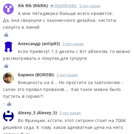
Rik Rik
(
RikRik
)
RightKnider
5 лет назад
R
А мне пятидверка больше всего нравится.
Да, они свернули с лаконичного дизайна, чистоты
силуэта и линий
Александр
(
antip83
)
5 лет назад
если привезут 1,5 дизель с 8ст айзином, то можно
рассматривать к покупке,для супруги
Бармен
(
BORISBI
)
5 лет назад
Внешность на 4... Но простите за тавтологию -
салон это провал провалов.... Как такое можно было
пустить в серию?!
1
Alexey_S
(
Alexey_5
)
5 лет назад
Во Франции, кстати, этот ситроен стоит на 700€
дешевле сида. К тому, какая адекватная цена на него