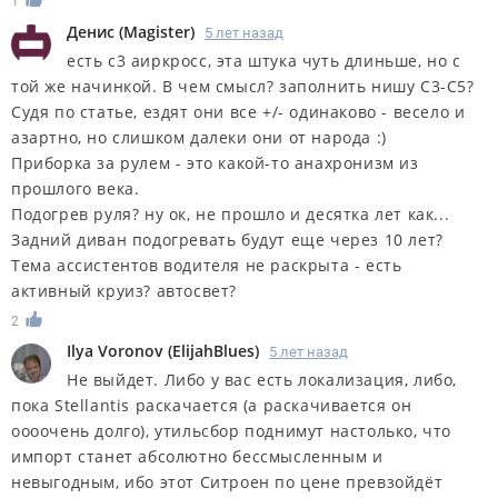
1
Денис
(
Magister
)
5 лет назад
есть с3 аиркросс, эта штука чуть длиньше, но с
той же начинкой. В чем смысл? заполнить нишу С3-С5?
Судя по статье, ездят они все +/- одинаково - весело и
азартно, но слишком далеки они от народа :)
Приборка за рулем - это какой-то анахронизм из
прошлого века.
Подогрев руля? ну ок, не прошло и десятка лет как...
Задний диван подогревать будут еще через 10 лет?
Тема ассистентов водителя не раскрыта - есть
активный круиз? автосвет?
2
Ilya Voronov
(
ElijahBlues
)
5 лет назад
Не выйдет. Либо у вас есть локализация, либо,
пока Stellantis раскачается (а раскачивается он
оооочень долго), утильсбор поднимут настолько, что
импорт станет абсолютно бессмысленным и
невыгодным, ибо этот Ситроен по цене превзойдёт