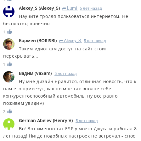
Alexey_S
(
Alexey_5
)
Lumi
5 лет назад
R
Научите тролля пользоваться интернетом. Не
бесплатно, конечно
1
Бармен
(
BORISBI
)
Alexey_S
5 лет назад
R
Таким идиоткам доступ на сайт стоит
перекрывать...
1
Вадим
(
VaSam
)
5 лет назад
Ну мне дизайн нравится, отличная новость, что к
нам его привезут, как по мне так вполне себе
конкурентоспособный автомобиль, ну все равно
поживем увидим)
2
German Abelev
(
HenryIV
)
5 лет назад
Во! Вот именно так ESP у моего Джука и работал 8
лет назад! Нигде подобных настроек не встречал - снос