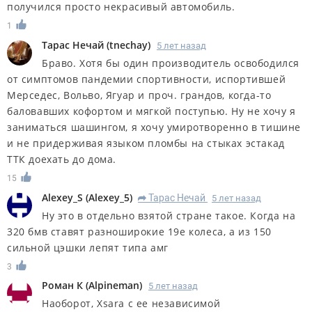
получился просто некрасивый автомобиль.
1
Тарас Нечай
(
tnechay
)
5 лет назад
Браво. Хотя бы один производитель освободился
от симптомов пандемии спортивности, испортившей
Мерседес, Вольво, Ягуар и проч. грандов, когда-то
баловавших кофортом и мягкой поступью. Ну не хочу я
заниматься шашингом, я хочу умиротворенно в тишине
и не придерживая языком пломбы на стыках эстакад
ТТК доехать до дома.
15
Alexey_S
(
Alexey_5
)
Тарас Нечай
5 лет назад
R
Ну это в отдельно взятой стране такое. Когда на
320 бмв ставят разноширокие 19е колеса, а из 150
сильной цэшки лепят типа амг
3
Роман К
(
Alpineman
)
5 лет назад
Наоборот, Xsara с ее независимой