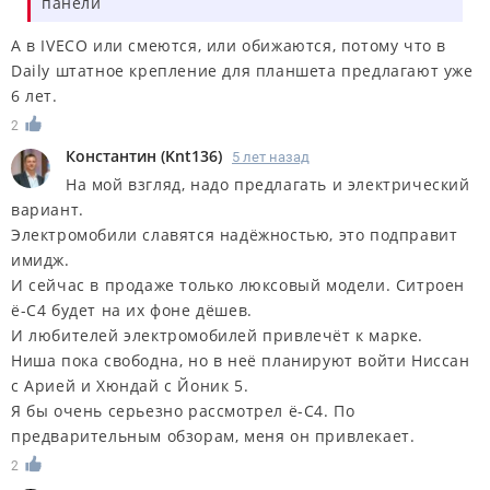
панели
А в IVECO или смеются, или обижаются, потому что в
Daily штатное крепление для планшета предлагают уже
6 лет.
2
Константин
(
Knt136
)
5 лет назад
На мой взгляд, надо предлагать и электрический
вариант.
Электромобили славятся надёжностью, это подправит
имидж.
И сейчас в продаже только люксовый модели. Ситроен
ё-С4 будет на их фоне дёшев.
И любителей электромобилей привлечёт к марке.
Ниша пока свободна, но в неё планируют войти Ниссан
с Арией и Хюндай с Йоник 5.
Я бы очень серьезно рассмотрел ё-С4. По
предварительным обзорам, меня он привлекает.
2