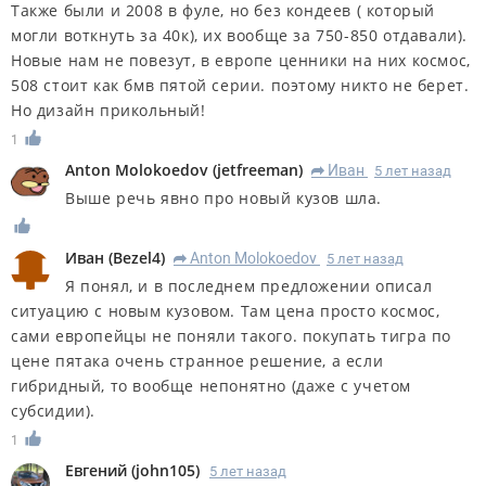
Также были и 2008 в фуле, но без кондеев ( который
могли воткнуть за 40к), их вообще за 750-850 отдавали).
Новые нам не повезут, в европе ценники на них космос,
508 стоит как бмв пятой серии. поэтому никто не берет.
Но дизайн прикольный!
1
Anton Molokoedov
(
jetfreeman
)
Иван
5 лет назад
R
Выше речь явно про новый кузов шла.
Иван
(
Bezel4
)
Anton Molokoedov
5 лет назад
R
Я понял, и в последнем предложении описал
ситуацию с новым кузовом. Там цена просто космос,
сами европейцы не поняли такого. покупать тигра по
цене пятака очень странное решение, а если
гибридный, то вообще непонятно (даже с учетом
субсидии).
1
Евгений
(
john105
)
5 лет назад