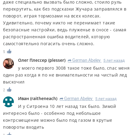
даже специально вызвать было сложно, стоило руль
перекрутить, как без подсказки Жучара заправлялся в
поворот, играя тормозами на всех колесах.
Удивительно, почему никто не перенимает такие
безопасные настройки, ведь плуженье в сносе - самая
распространенная ошибка водителей, которую
самостоятельно погасить очень сложно.
5
Олег Плессер
(
plesser
)
German Abelev
5 лет назад
R
у моего первого 3008 такое тоже было, спас меня
один раз когда я по не внимательности на чистый лед
выскочил
2
Иван
(
raitheneach
)
German Abelev
5 лет назад
R
И у Ситроена 10 лет назад так было. Зимой
интересно было - особенно под небольшое
контрсмещение можно было под газом в крутые
повороты входить