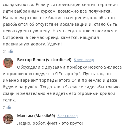
складываются. Если у ситроеновцев хватит терпения
идти выбранным курсом, возможно все получится.
На нашем рынке все благие намерения, как обычно,
разобьются об отсутствие локализации и, стало быть,
неконкурентную цену. Но я всегда тепло относился к
Ситроена, а сейчас бренд, кажется, нащупал
правильную дорогу. Удачи!
21
Виктор Белев
(
victordiesel
)
5 лет назад
Обсуждали с друзьями приборку нового S-класса
и пришли к выводу, что Я "старпёр". Пусть так, но
именно вариант торпеды этого С4 я приемлю и даже
будучи за рулём. Тогда как в S-классе сидел-бы только
сзади и желательно не видеть его огромный кривой
телик.
7
Максим
(
Maksik69
)
5 лет назад
Ладно, робот, фиат - это круто!