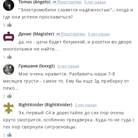
Tomas
(
Angelo
)
Константин
5 лет назад
R
"Электромобили славятся надёжностью",- когда и
где они успели прославиться?
5
Денис
(
Magister
)
Константин
5 лет назад
R
да, но - цена будет безумной, и розетки во дворе
многоэтажки не найти...
1
Гришаня
(
lexxgt
)
5 лет назад
Мне очень нравится. Разбавить наши 7-8
месяцев грусти - самое то. Ему бы еще 3д приборку от
пежо...
2
RightKnider
(
RightKnider
)
5 лет назад
Эх, первый С4 в дорестайле до сих пор очень
круто смотрится, особенно трехдверка. Куда-то не туда с
тех пор свернули ситроеновцы.
2