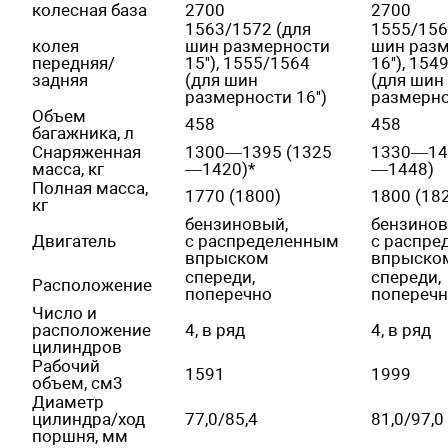
колесная база
2700
2700
1563/1572 (для
1555/156
колея
шин размерности
шин раз
передняя/
15''), 1555/1564
16''), 15
задняя
(для шин
(для шин
размерности 16'')
размернос
Объем
458
458
багажника, л
Снаряженная
1300—1395 (1325
1330—14
масса, кг
—1420)*
—1448)
Полная масса,
1770 (1800)
1800 (18
кг
бензиновый,
бензинов
Двигатель
с распределенным
с распре
впрыском
впрыско
спереди,
спереди,
Расположение
поперечно
попереч
Число и
расположение
4, в ряд
4, в ряд
цилиндров
Рабочий
1591
1999
объем, см3
Диаметр
цилиндра/ход
77,0/85,4
81,0/97,0
поршня, мм