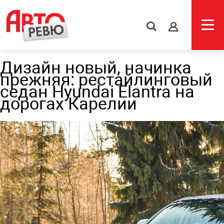
s
Дизайн новый, начинка
прежняя: рестайлинговый
седан Hyundai Elantra на
дорогах Карелии