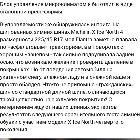
Блок управления микроклиматом я бы отлил в виде
эталонной пресс-формы
В управляемости же обнаружилась интрига. На
шипованных зимних шинах Michelin X-Ice North 4
размерности 225/45 R17 моя Elantra заметно плавала
по «асфальтовым» траекториям, а в поворотах с
хорошим «зацепом» так сильно подруливала задней
осью, что возникало желание проверить давление в
покрышках. Но от поведения автомобиля на
укатанном снегу, влажном льду и в снежной каше я
просто обалдел. ­Что-то не припомню «гражданских»
шин со стандартной длиной шипа, отличающихся
такой цепкостью на скользких покрытиях! С
нетерпением жду от наших шинных экспертов
результатов следующего сравнительного теста зимней
обувки с участием модели X-Ice North четвертого
поколения.