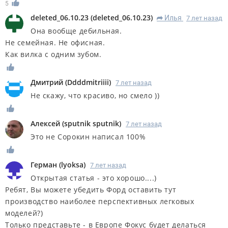
5
deleted_06.10.23
(
deleted_06.10.23
)
Илья
7 лет назад
R
Она вообще дебильная.
Не семейная. Не офисная.
Как вилка с одним зубом.
Дмитрий
(
Ddddmitriiii
)
7 лет назад
Не скажу, что красиво, но смело ))
Алексей
(
sputnik sputnik
)
7 лет назад
Это не Сорокин написал 100%
Герман
(
lyoksa
)
7 лет назад
Открытая статья - это хорошо....)
Ребят, Вы можете убедить Форд оставить тут
производство наиболее перспективных легковых
моделей?)
Только представьте - в Европе Фокус будет делаться