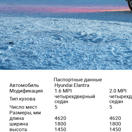
Паспортные данные
Автомобиль
Hyundai Elantra
Модификация
1.6 MPI
2.0 MPI
четырехдверный
четырех
Тип кузова
седан
седан
Число мест
5
5
Размеры, мм
длина
4620
4620
ширина
1800
1800
высота
1450
1450