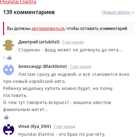
Hyundai Elantra
139 комментариев
Новые сверху
Вы должны
авторизоваться
, чтобы оставить комментарий
Дмитрий
(
arlubitel
)
7 лет назад
Старикан - форд может не дотянуть до лета...
1
Александр
(
BlackNote
)
7 лет назад
Листаю сразу до ходовой, и всё становится ясно
про новый корейский авто.
Ребенку модельку купить можно будет, на полку
поставить.
О чем тут говорить всерьез? - машина хвостом
фамильным метет...
Илья
(
Ilya_SNV
)
7 лет назад
Hyundai Elantra - это брак по расчёту,