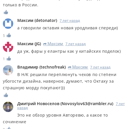
только в России.
Максим
(
detonator
)
7 лет назад
а говорили октавия новая уродливая спереди)
5
Максим
(
JG
)
Максим
7 лет назад
R
да уж, фары у елантры как у китайских поделок)
1
Владимир
(
technofreak
)
Максим
7 лет назад
R
В Н/К решили переплюнуть чехов по степени
убогости дизайна, наверное, думают, что Октаху за
страшную морду покупают)))
Дмитрий Новоселов
(
Novosylov63@rambler.ru
)
7 лет
назад
Это не обзор уровня Авторевю, а какое то
сочинение