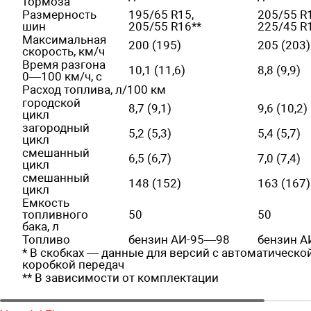
тормоза
Размерность
195/65 R15,
205/55 R1
шин
205/55 R16**
225/45 R
Максимальная
200 (195)
205 (203)
скорость, км/ч
Время разгона
10,1 (11,6)
8,8 (9,9)
0—100 км/ч, с
Расход топлива, л/100 км
городской
8,7 (9,1)
9,6 (10,2)
цикл
загородный
5,2 (5,3)
5,4 (5,7)
цикл
смешанный
6,5 (6,7)
7,0 (7,4)
цикл
смешанный
148 (152)
163 (167)
цикл
Емкость
топливного
50
50
бака, л
Топливо
бензин АИ-95—98
бензин 
* В скобках — данные для версий с автоматическо
коробкой передач
** В зависимости от комплектации