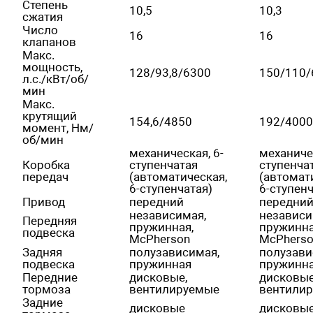
Степень
10,5
10,3
сжатия
Число
16
16
клапанов
Макс.
мощность,
128/93,8/6300
150/110/
л.с./кВт/об/
мин
Макс.
крутящий
154,6/4850
192/4000
момент, Нм/
об/мин
механическая, 6-
механичес
Коробка
ступенчатая
ступенча
передач
(автоматическая,
(автомат
6-ступенчатая)
6-ступенч
Привод
передний
передни
независимая,
независи
Передняя
пружинная,
пружинна
подвеска
McPherson
McPhers
Задняя
полузависимая,
полузави
подвеска
пружинная
пружинн
Передние
дисковые,
дисковые
тормоза
вентилируемые
вентили
Задние
дисковые
дисковы