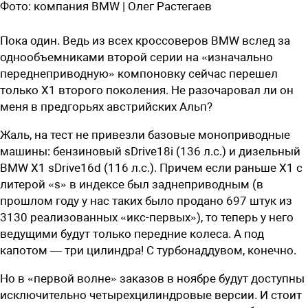
Фото:
компания BMW | Олег Растегаев
Пока один. Ведь из всех кроссоверов BMW вслед за
однообъемниками второй серии на «изначально
переднеприводную» компоновку сейчас перешел
только X1 второго поколения. Не разочаровал ли он
меня в предгорьях австрийских Альп?
Ж
аль, на тест не привезли базовые моноприводные
машины: бензиновый sDrive18i (136 л.с.) и дизельный
BMW X1 sDrive16d (116 л.с.). Причем если раньше X1 с
литерой «s» в индексе был заднеприводным (в
прошлом году у нас таких было продано 697 штук из
3130 реализованных «икс-первых»), то теперь у него
ведущими будут только передние колеса. А под
капотом — три цилиндра! С турбонаддувом, конечно.
Но в «первой волне» заказов в ноябре будут доступны
исключительно четырехцилиндровые версии. И стоит