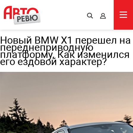
s
Новый BMW X1 перешел на
переднеприводную
платформу. Как изменился
его ездовой характер?