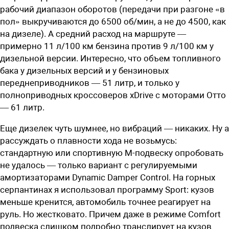
рабочий диапазон оборотов (передачи при разгоне «в
пол» выкручиваются до 6500 об/мин, а не до 4500, как
на дизеле). А средний расход на маршруте —
примерно 11 л/100 км бензина против 9 л/100 км у
дизельной версии. Интересно, что объем топливного
бака у дизельных версий и у бензиновых
переднеприводников — 51 литр, и только у
полноприводных кроссоверов xDrive с моторами Отто
— 61 литр.
Еще дизелек чуть шумнее, но вибраций — никаких. Ну а
рассуждать о плавности хода не возьмусь:
стандартную или спортивную M-подвеску опробовать
не удалось — только вариант с регулируемыми
амортизаторами Dynamic Damper Control. На горных
серпантинах я использовал программу Sport: кузов
меньше кренится, автомобиль точнее реагирует на
руль. Но жестковато. Причем даже в режиме Comfort
подвеска слишком подробно транслирует на кузов