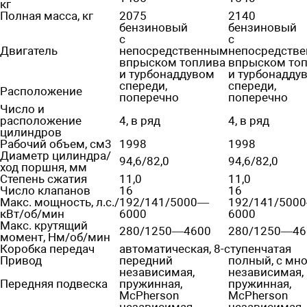
кг
Полная масса, кг
2075
2140
бензиновый
бензиновый
с
с
Двигатель
непосредственным
непосредств
впрыском топлива
впрыском то
и турбонаддувом
и турбонадду
спереди,
спереди,
Расположение
поперечно
поперечно
Число и
расположение
4, в ряд
4, в ряд
цилиндров
Рабочий объем, см3
1998
1998
Диаметр цилиндра/
94,6/82,0
94,6/82,0
ход поршня, мм
Степень сжатия
11,0
11,0
Число клапанов
16
16
Макс. мощность, л.с./
192/141/5000—
192/141/500
кВт/об/мин
6000
6000
Макс. крутящий
280/1250—4600
280/1250—46
момент, Нм/об/мин
Коробка передач
автоматическая, 8-ступенчатая
Привод
передний
полный, с мн
независимая,
независимая,
Передняя подвеска
пружинная,
пружинная,
McPherson
McPherson