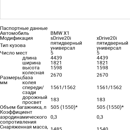
Паспортные данные
Автомобиль
BMW X1
Модификация
sDrive20i
xDrive20i
пятидверный
пятидверный
Тип кузова
универсал
универсал
Число мест
5
5
длина
4439
4439
ширина
1821
1821
высота
1598
1598
колесная
2670
2670
Размеры,
база
мм
колея
спереди/
1561/1562
1561/1562
сзади
дорожный
183
183
просвет
Объем багажника, л
505 (1550)*
505 (1550)*
Коэффициент
аэродинамического
0,3
0,3
сопротивления
Снаряженная масса,
1485
1540