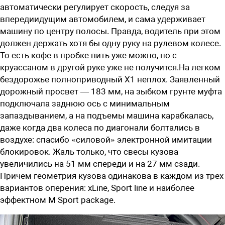
автоматически регулирует скорость, следуя за
впередиидущим автомобилем, и сама удерживает
машину по центру полосы. Правда, водитель при этом
должен держать хотя бы одну руку на рулевом колесе.
То есть кофе в пробке пить уже можно, но с
круассаном в другой руке уже не получится.На легком
бездорожье полноприводный X1 неплох. Заявленный
дорожный просвет — 183 мм, на зыбком грунте муфта
подключала заднюю ось с минимальным
запаздыванием, а на подъемы машина карабкалась,
даже когда два колеса по диагонали болтались в
воздухе: спасибо «силовой» электронной имитации
блокировок. Жаль только, что свесы кузова
увеличились на 51 мм спереди и на 27 мм сзади.
Причем геометрия кузова одинакова в каждом из трех
вариантов оперения: xLine, Sport line и наиболее
эффектном M Sport package.