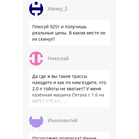
официальном бланке …
Alexey_S
Плюсуй 925т и получишь
реальные цены. В каком месте он
их скинул?
Николай
Да где ж вы такие трассы
находите и как по ним ездите, что
2.0 л тойоты не хватает? У меня
казённая машина Октаха с 1.6 на
АКП с 110 л.с.. …
Иннокентий
Отсутствует подписка? Иначе