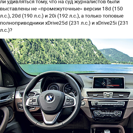
ли удивляться тому, что на суд журналистов были
выставлены не «промежуточные» версии 18d (150
л.с.), 20d (190 л.с.) и 20i (192 л.с.), а только топовые
полноприводники xDrive25d (231 л.с.) и xDrive25i (231
л.с.)?