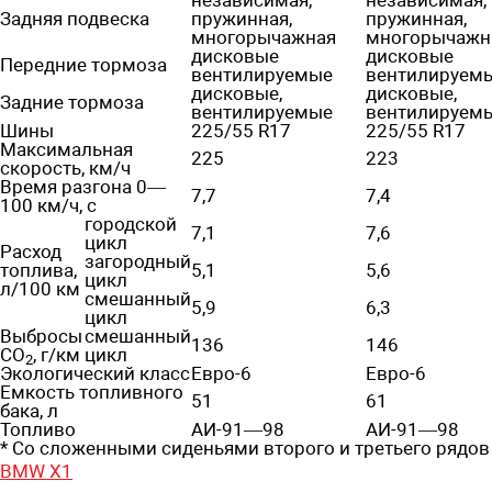
независимая,
независимая,
Задняя подвеска
пружинная,
пружинная,
многорычажная
многорычажн
дисковые
дисковые
Передние тормоза
вентилируемые
вентилируем
дисковые,
дисковые,
Задние тормоза
вентилируемые
вентилируем
Шины
225/55 R17
225/55 R17
Максимальная
225
223
скорость, км/ч
Время разгона 0—
7,7
7,4
100 км/ч, с
городской
7,1
7,6
цикл
Расход
загородный
топлива,
5,1
5,6
цикл
л/100 км
смешанный
5,9
6,3
цикл
Выбросы
смешанный
136
146
CO
, г/км
цикл
2
Экологический класс
Евро-6
Евро-6
Емкость топливного
51
61
бака, л
Топливо
АИ-91—98
АИ-91—98
* Со сложенными сиденьями второго и третьего рядов
BMW X1