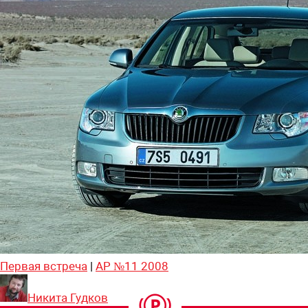
Первая встреча
|
АР №11 2008
Никита Гудков