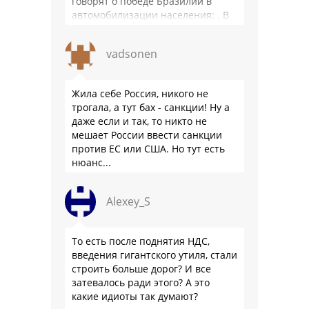
говорят о победе Бразилии в
автомобилизации населения: . В
2025 …
vadsonen
Жила себе Россия, никого не
трогала, а тут бах - санкции! Ну а
даже если и так, то никто не
мешает России ввести санкции
против ЕС или США. Но тут есть
нюанс...
Alexey_S
То есть после поднятия НДС,
введения гигантского утиля, стали
строить больше дорог? И все
затевалось ради этого? А это
какие идиоты так думают?