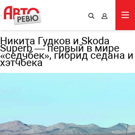
s
Никита Гудков и Skoda
Superb — первый в мире
«седчбек», гибрид седана и
хэтчбека