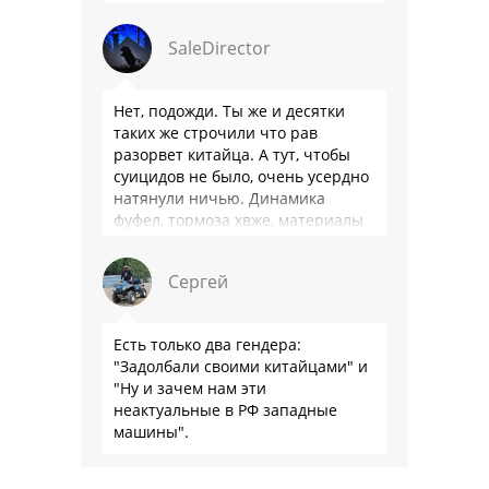
SaleDirector
Нет, подожди. Ты же и десятки
таких же строчили что рав
разорвет китайца. А тут, чтобы
суицидов не было, очень усердно
натянули ничью. Динамика
фуфел, тормоза хвже, материалы
салона хуже. Не, …
Сергей
Есть только два гендера:
"Задолбали своими китайцами" и
"Ну и зачем нам эти
неактуальные в РФ западные
машины".