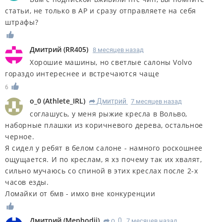
статьи, не только в АР и сразу отправляете на себя
штрафы?
Дмитрий
(
RR405
)
8 месяцев назад
Хорошие машины, но светлые салоны Volvo
гораздо интереснее и встречаются чаще
6
o_0
(
Athlete_IRL
)
Дмитрий
7 месяцев назад
R
соглашусь, у меня рыжие кресла в Вольво,
наборные плашки из коричневого дерева, остальное
черное.
Я сидел у ребят в белом салоне - намного роскошнее
ощущается. И по креслам, я хз почему так их хвалят,
сильно мучаюсь со спиной в этих креслах после 2-х
часов езды.
Ломайки от бмв - имхо вне конкуренции
Дмитрий
(
Mephodij
)
o_0
7 месяцев назад
R