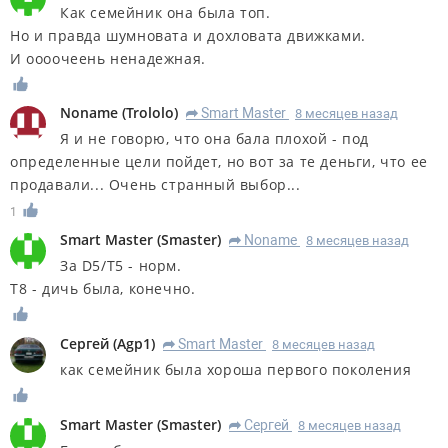
Как семейник она была топ.
Но и правда шумновата и дохловата движками.
И оооочеень ненадежная.
Noname
(
Trololo
)
Smart Master
8 месяцев назад
R
Я и не говорю, что она бала плохой - под
определенные цели пойдет, но вот за те деньги, что ее
продавали... Очень странный выбор...
1
Smart Master
(
Smaster
)
Noname
8 месяцев назад
R
За D5/T5 - норм.
T8 - дичь была, конечно.
Сергей
(
Agp1
)
Smart Master
8 месяцев назад
R
как семейник была хороша первого поколения
Smart Master
(
Smaster
)
Сергей
8 месяцев назад
R