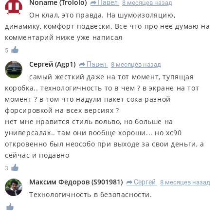
Noname
(
Trololo
)
Павел
8 месяцев назад
R
Он клал, это правда. На шумоизоляцию,
динамику, комфорт подвески. Все что про нее думаю на
комментарий ниже уже написал
5
Сергей
(
Agp1
)
Павел
8 месяцев назад
R
самый жесткий даже на тот момент, тупящая
коробка.. технологичность то в чем ? в экране на тот
момент ? в том что надули пакет сока разной
форсировкой на всех версиях ?
нет мне нравится стиль вольво, но больше на
универсалах.. там они вообще хороши... но хс90
откровенно был неособо при выходе за свои деньги, а
сейчас и подавно
3
Максим Федоров
(
S901981
)
Сергей
8 месяцев назад
R
Технологичность в безопасности.