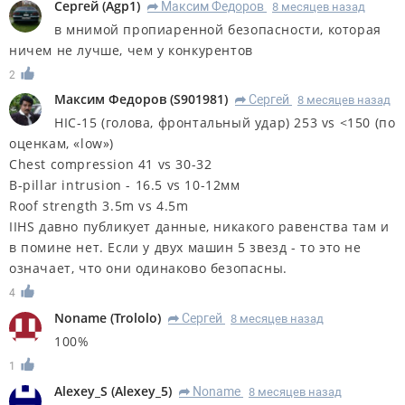
Сергей
(
Agp1
)
Максим Федоров
8 месяцев назад
R
в мнимой пропиаренной безопасности, которая
ничем не лучше, чем у конкурентов
2
Максим Федоров
(
S901981
)
Сергей
8 месяцев назад
R
HIC-15 (голова, фронтальный удар) 253 vs <150 (по
оценкам, «low»)
Chest compression 41 vs 30-32
B-pillar intrusion - 16.5 vs 10-12мм
Roof strength 3.5m vs 4.5m
IIHS давно публикует данные, никакого равенства там и
в помине нет. Если у двух машин 5 звезд - то это не
означает, что они
одинаково безопасны
.
4
Noname
(
Trololo
)
Сергей
8 месяцев назад
R
100%
1
Alexey_S
(
Alexey_5
)
Noname
8 месяцев назад
R