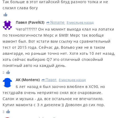
Так больше в этот китайский блуд разного толка и не
слазил слава богу
Павел
(
Pavel63
)
Noname
8 месяцев назад
R
Чего??????? Он на момент выхода клал на лопатки
по технологичности Мерс и БМВ! Мерс так вообще
мамонт был. Вот кстати вам ссылку на сравнительный
тест от 2015 года. Сейчас да, Вольво уже не в таком
авангарде, но раньше точно нет. Хотя хоть 10 лет назад,
хоть сейчас выбираю Q7 это отличный спокойный
понятный авто на каждый день.
2
AK
(
Montero
)
Павел
8 месяцев назад
R
6 лет назад я был заочно влюблен в XC90, но
тестдрайв очень неприятно снял все очарование.
Салон и музыка - да, все остальное не впечатлило.
Купил мамонта с 3 л дизелем )) Доволен до сих пор.
3