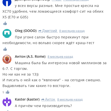
у всех вкусы разные. Мне простые кресла на
ХС70 удобнее, чем ломающиеся комфорт-сит на обеих
Х5 (Е70 и G05)
Oleg
(
OOOO
)
Дмитрий
8 месяцев назад
R
При угоне салон быстро перекинут при
необходимости, но вольво скорее ждёт краш-тест
Антон
(
A.S. Rome
)
8 месяцев назад
Машина была бы интересна новой миллионов за
6-7. С торгом.
Но ни как не за 13))
И писать о ней как о "явлении" - на сегодня смешно.
Выдавливать там какие-то восторги.
9
Kaster
(
kaster
)
Антон
8 месяцев назад
R
А причём чем производитель?