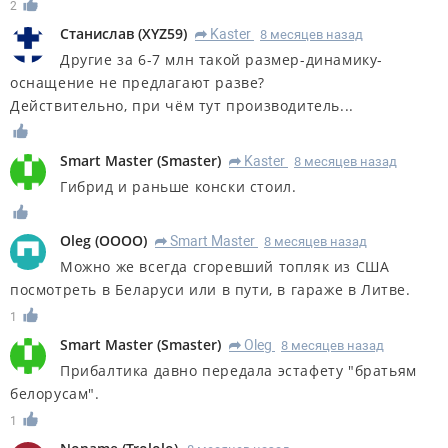
2
Станислав
(
XYZ59
)
Kaster
8 месяцев назад
R
Другие за 6-7 млн такой размер-динамику-
оснащение не предлагают разве?
Действительно, при чём тут производитель...
Smart Master
(
Smaster
)
Kaster
8 месяцев назад
R
Гибрид и раньше конски стоил.
Oleg
(
OOOO
)
Smart Master
8 месяцев назад
R
Можно же всегда сгоревший топляк из США
посмотреть в Беларуси или в пути, в гараже в Литве.
1
Smart Master
(
Smaster
)
Oleg
8 месяцев назад
R
Прибалтика давно передала эстафету "братьям
белорусам".
1