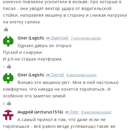
конечно повлияли усилители в вольве, про которые я
писал - они уводят вектор удара от водительской
стойки, направляя машину в сторону и снижая нагрузки
на клетку салона
Олег
(
Legich
)
Дмитрий
7 месяцев назад
R
Однако дверь он открыл
Пускай и снаружи
И р3-не старая платформа
1
Олег
(
Legich
)
Сергей
8 месяцев назад
R
Вольво это машина-уют. Мне в ней настолько
комфортно, что никуда не хочется торопиться. И
особенно это заметно зимой
5
Андрей
(
arcturus1516
)
Олег
8 месяцев назад
R
А самый прикол в том, что даже если не
торопишься - всё равно везде успеваешь) такая же