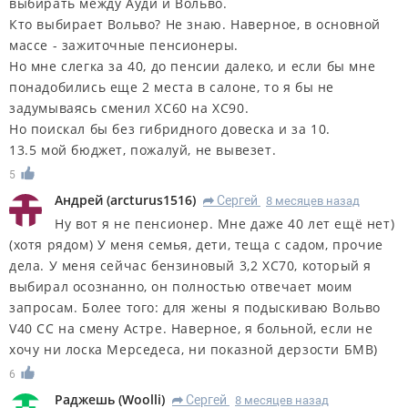
выбирать между Ауди и Вольво.
Кто выбирает Вольво? Не знаю. Наверное, в основной
массе - зажиточные пенсионеры.
Но мне слегка за 40, до пенсии далеко, и если бы мне
понадобились еще 2 места в салоне, то я бы не
задумываясь сменил ХС60 на ХС90.
Но поискал бы без гибридного довеска и за 10.
13.5 мой бюджет, пожалуй, не вывезет.
5
Андрей
(
arcturus1516
)
Сергей
8 месяцев назад
R
Ну вот я не пенсионер. Мне даже 40 лет ещё нет)
(хотя рядом) У меня семья, дети, теща с садом, прочие
дела. У меня сейчас бензиновый 3,2 ХС70, который я
выбирал осознанно, он полностью отвечает моим
запросам. Более того: для жены я подыскиваю Вольво
V40 CC на смену Астре. Наверное, я больной, если не
хочу ни лоска Мерседеса, ни показной дерзости БМВ)
6
Раджешь
(
Woolli
)
Сергей
8 месяцев назад
R