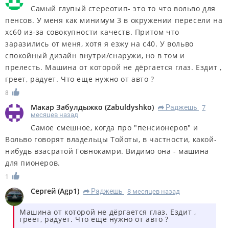
Самый глупый стереотип- это то что вольво для
пенсов. У меня как минимум 3 в окружении пересели на
хс60 из-за совокупности качеств. Притом что
заразились от меня, хотя я езжу на с40. У вольво
спокойный дизайн внутри/снаружи, но в том и
прелесть. Машина от которой не дёргается глаз. Ездит ,
греет, радует. Что еще нужно от авто ?
8
Макар Забулдыжко
(
Zabuldyshko
)
Раджешь
7
R
месяцев назад
Самое смешное, когда про "пенсионеров" и
Вольво говорят владельцы Тойоты, в частности, какой-
нибудь взасратой Говнокамри. Видимо она - машина
для пионеров.
1
Сергей
(
Agp1
)
Раджешь
8 месяцев назад
R
Машина от которой не дёргается глаз. Ездит ,
греет, радует. Что еще нужно от авто ?