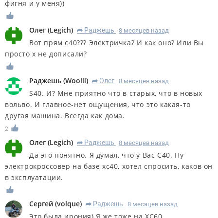
фигня и у меня))
Олег
(
Legich
)
Раджешь
8 месяцев назад
R
Вот прям с40??? Электричка? И как оно? Или Вы
просто х не дописали?
Раджешь
(
Woolli
)
Олег
8 месяцев назад
R
S40. И? Мне приятно что в старых, что в новых
вольво. И главное-нет ощущения, что это какая-то
другая машина. Всегда как дома.
2
Олег
(
Legich
)
Раджешь
8 месяцев назад
R
Да это понятно. Я думал, что у Вас С40. Ну
электрокроссовер на базе хс40, хотел спросить, каков он
в эксплуатации.
Сергей
(
volque
)
Раджешь
8 месяцев назад
R
Это была ирония) Я же тоже на ХС60.