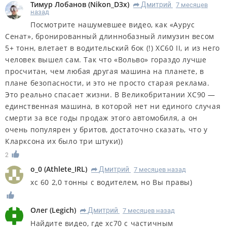
Тимур Лобанов
(
Nikon_D3x
)
Дмитрий
7 месяцев
R
назад
Посмотрите нашумевшее видео, как «Аурус
Сенат», бронированный длиннобазный лимузин весом
5+ тонн, влетает в водительский бок (!) ХС60 II, и из него
человек вышел сам. Так что «Вольво» гораздо лучше
просчитан, чем любая другая машина на планете, в
плане безопасности, и это не просто старая реклама.
Это реально спасает жизни. В Великобритании ХС90 —
единственная машина, в которой нет ни единого случая
смерти за все годы продаж этого автомобиля, а он
очень популярен у бритов, достаточно сказать, что у
Кларксона их было три штуки))
2
o_0
(
Athlete_IRL
)
Дмитрий
7 месяцев назад
R
хс 60 2,0 тонны с водителем, но Вы правы)
Олег
(
Legich
)
Дмитрий
7 месяцев назад
R
Найдите видео, где хс70 с частичным