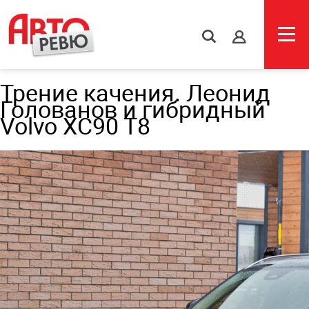
s
Трение качения. Леонид
Голованов и гибридный
Volvo XC90 T8