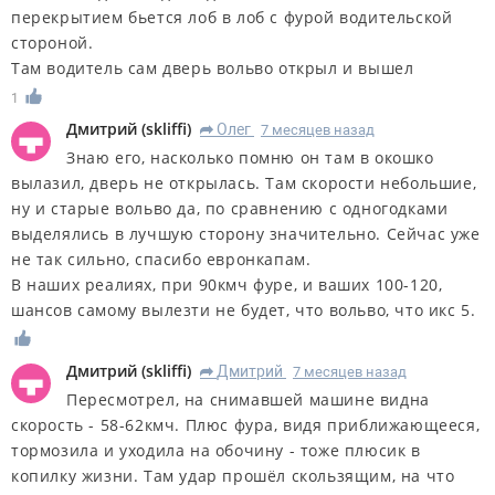
перекрытием бьется лоб в лоб с фурой водительской
стороной.
Там водитель сам дверь вольво открыл и вышел
1
Дмитрий
(
skliffi
)
Олег
7 месяцев назад
R
Знаю его, насколько помню он там в окошко
вылазил, дверь не открылась. Там скорости небольшие,
ну и старые вольво да, по сравнению с одногодками
выделялись в лучшую сторону значительно. Сейчас уже
не так сильно, спасибо евронкапам.
В наших реалиях, при 90кмч фуре, и ваших 100-120,
шансов самому вылезти не будет, что вольво, что икс 5.
Дмитрий
(
skliffi
)
Дмитрий
7 месяцев назад
R
Пересмотрел, на снимавшей машине видна
скорость - 58-62кмч. Плюс фура, видя приближающееся,
тормозила и уходила на обочину - тоже плюсик в
копилку жизни. Там удар прошёл скользящим, на что