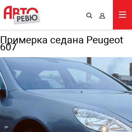
s
Примерка седана Peugeot
607