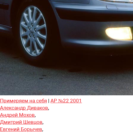
Примеряем на себя
|
АР №22 2001
Александр Диваков
,
Андрей Мохов
,
Дмитрий Шевцов
,
Евгений Борычев
,