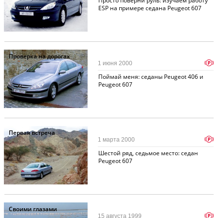
Просто поверни руль: изучаем работу
ESP на примере седана Peugeot 607
Проверка на дорогах
p
1 июня 2000
Поймай меня: седаны Peugeot 406 и
Peugeot 607
Первая встреча
p
1 марта 2000
Шестой ряд, седьмое место: седан
Peugeot 607
Своими глазами
p
15 августа 1999