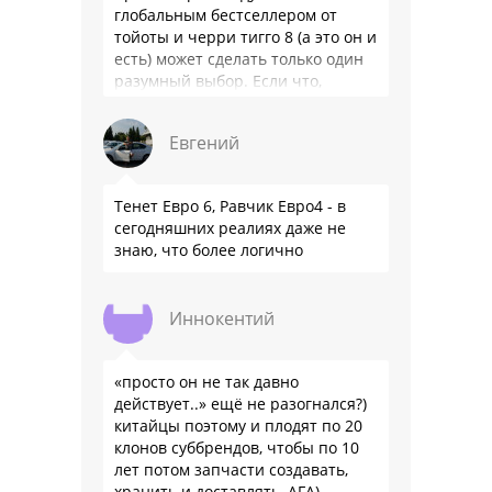
глобальным бестселлером от
тойоты и черри тигго 8 (а это он и
есть) может сделать только один
разумный выбор. Если что,
владею черри уже …
Евгений
Тенет Евро 6, Равчик Евро4 - в
сегодняшних реалиях даже не
знаю, что более логично
Иннокентий
«просто он не так давно
действует..» ещё не разогнался?)
китайцы поэтому и плодят по 20
клонов суббрендов, чтобы по 10
лет потом запчасти создавать,
хранить и доставлять, АГА)