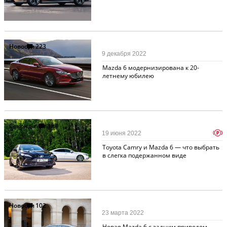
Новости
223
9 декабря 2022
Mazda 6 модернизирована к 20-
летнему юбилею
Секонд-тест
388
p
19 июня 2022
Toyota Camry и Mazda 6 — что выбрать
в слегка подержанном виде
Новости
102
23 марта 2022
Новая Mazda 6 с задним приводом