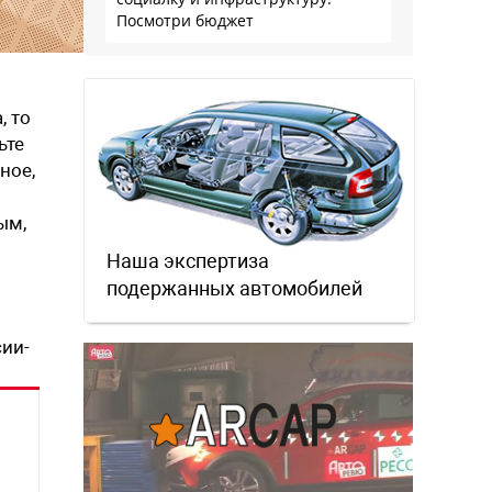
Посмотри бюджет
, то
ьте
ное,
ым,
Наша экспертиза
подержанных автомобилей
сии-