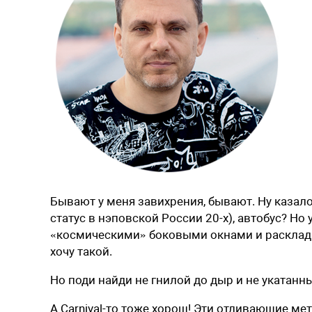
Бывают у меня завихрения, бывают. Ну казало
статус в нэповской России 20-х), автобус? Но 
«космическими» боковыми окнами и раскладн
хочу такой.
Но поди найди не гнилой до дыр и не укатан
А Carnival-то тоже хорош! Эти отливающие ме