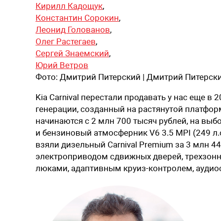
Кирилл Кадощук
,
Константин Сорокин
,
Леонид Голованов
,
Олег Растегаев
,
Сергей Знаемский
,
Юрий Ветров
Фото:
Дмитрий Питерский | Дмитрий Питерски
Kia Carnival перестали продавать у нас еще в 
генерации, созданный на растянутой платформ
начинаются с 2 млн 700 тысяч рублей, на выбо
и бензиновый атмосферник V6 3.5 MPI (249 л.
взяли дизельный Carnival Premium за 3 млн 
электроприводом сдвижных дверей, трехзон
люками, адаптивным круиз-контролем, аудиос