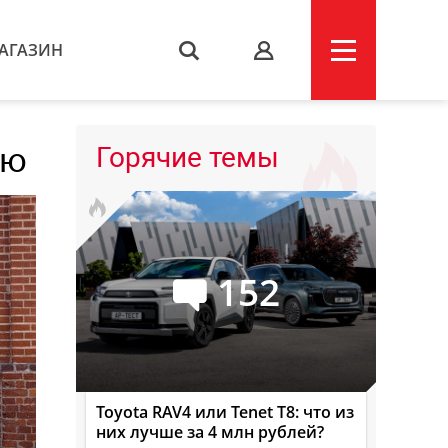
АГАЗИН
s
вю
Горячие темы
152
Toyota RAV4 или Tenet T8: что из
них лучше за 4 млн рублей?