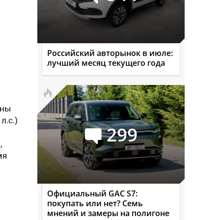
Российский авторынок в июле:
лучший месяц текущего года
ены
л.с.)
299
,
мя
Официальный GAC S7:
покупать или нет? Семь
мнений и замеры на полигоне