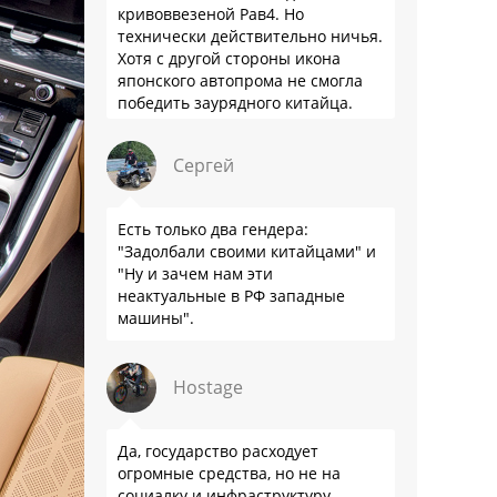
кривоввезеной Рав4. Но
технически действительно ничья.
Хотя с другой стороны икона
японского автопрома не смогла
победить заурядного китайца.
Сергей
Есть только два гендера:
"Задолбали своими китайцами" и
"Ну и зачем нам эти
неактуальные в РФ западные
машины".
Hostage
Да, государство расходует
огромные средства, но не на
социалку и инфраструктуру.