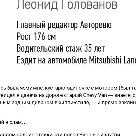
сь бы, к чему мне, кустарю-одиночке с мотором (был т
увидел я давеча на дороге старый Chevy Van — знаете, с
ым ­задним диваном в хиппи-стиле, — и прямо заклин
ный в хлам…
таллом задние стойки, эти подсвеченные изнутри