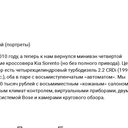
й (портреты)
2010 году, а теперь к нам вернулся минивэн четвертой
е кроссовера Kia Sorento (но без полного привода). Ц
р есть четырехцилиндровый турбодизель 2.2 CRDi (199 
с.), оба в паре с восьмиступенчатым «автоматом». Мы
440 тысяч рублей с восьмиместным «кожаным» салоном
ным климат-контролем, виртуальными приборами, дву
истемой Bose и камерами кругового обзора.