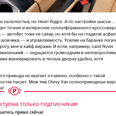
 на холостых, но тянет бодро. А по настройке шасси…
ет точнее и интереснее соплатформенного кроссовера
— автобус тоже не сахар, но хотя бы на гладком асфал
овчика, — и управляемость. Усилие на баранке логич
огу, мне в кайф виражи. И если, например, Land Rover
 немаленький — ощущается громоздким и неповоротлив
Даже маневрировать в тесных дворах удобно, хотя
го привода не хватает отчаянно, особенно с такой
ностях пасует. Меж тем Chevy Van полноприводные вер
я!
ступна только подписчикам
итесь прямо сейчас