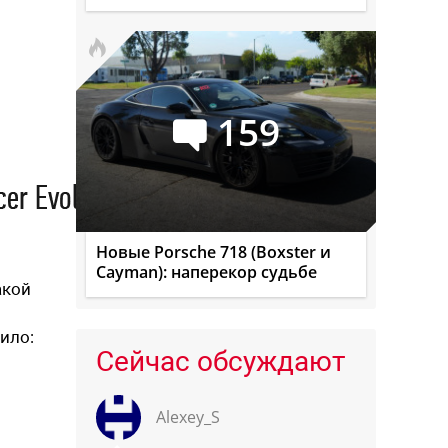
159
Новые Porsche 718 (Boxster и
Cayman): наперекор судьбе
акой
ило:
Сейчас обсуждают
Alexey_S