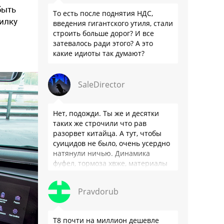
быть
То есть после поднятия НДС,
илку
введения гигантского утиля, стали
строить больше дорог? И все
затевалось ради этого? А это
какие идиоты так думают?
SaleDirector
Нет, подожди. Ты же и десятки
таких же строчили что рав
разорвет китайца. А тут, чтобы
суицидов не было, очень усердно
натянули ничью. Динамика
фуфел, тормоза хвже, материалы
салона хуже. Не, …
Pravdorub
Т8 почти на миллион дешевле