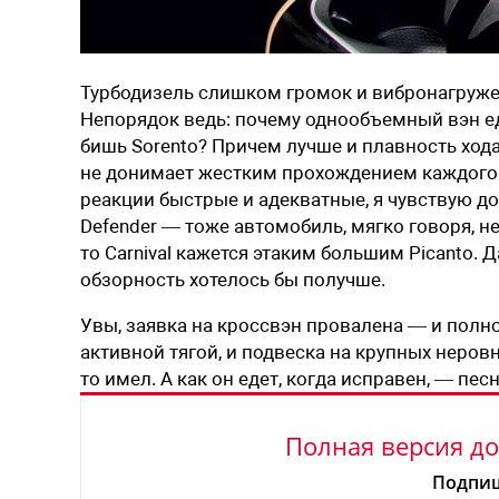
Турбодизель слишком громок и вибронагружен
Непорядок ведь: почему однообъемный вэн ед
бишь Sorento? Причем лучше и плавность хода 
не донимает жестким прохождением каждого ш
реакции быстрые и адекватные, я чувствую дор
Defender — тоже автомобиль, мягко говоря,
то Carnival кажется этаким большим Picanto. 
обзорность хотелось бы получше.
Увы, заявка на кроссвэн провалена — и полно
активной тягой, и подвеска на крупных неров
то имел. А как он едет, когда исправен, — песн
Полная версия до
Подпиш