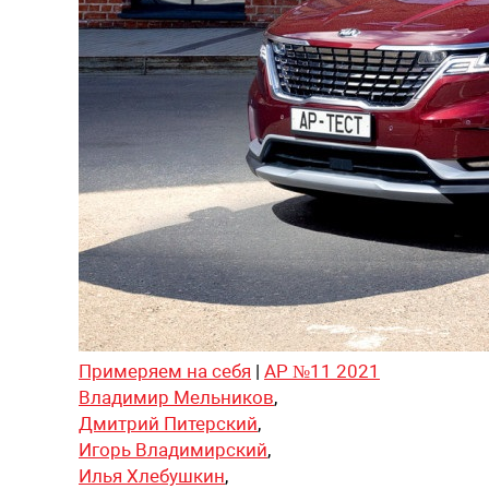
Примеряем на себя
|
АР №11 2021
Владимир Мельников
,
Дмитрий Питерский
,
Игорь Владимирский
,
Илья Хлебушкин
,