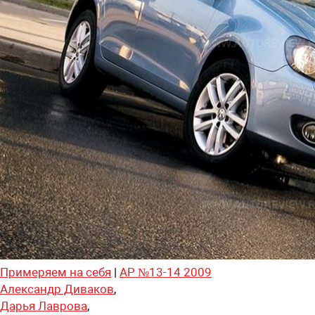
Примеряем на себя
|
АР №13-14 2009
Александр Диваков
,
Дарья Лаврова
,