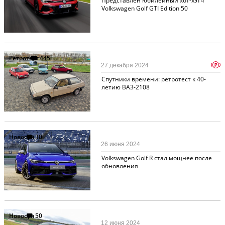
Представлен юбилейный хот-хэтч
Volkswagen Golf GTI Edition 50
Ретротест
445
p
27 декабря 2024
Спутники времени: ретротест к 40-
летию ВАЗ-2108
Новости
30
26 июня 2024
Volkswagen Golf R стал мощнее после
обновления
Новости
50
12 июня 2024