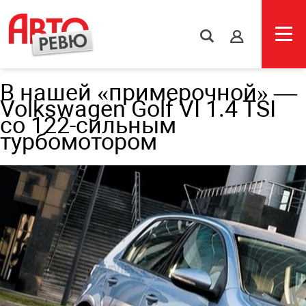
s
В нашей «примерочной» —
Volkswagen Golf VI 1.4 TSI
со 122-сильным
турбомотором