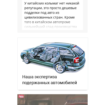
У китайских колымаг нет никакой
репутации, это просто дешевые
подделки под авто из
цивилизованных стран. Кроме
того в китайском автопроме
сильнейший спад производства
(более 20% по итогам года)и
почти все китайские
производители работают …
Наша экспертиза
подержанных автомобилей