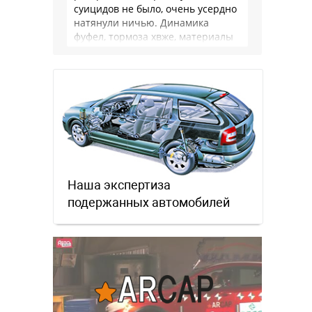
суицидов не было, очень усердно
натянули ничью. Динамика
фуфел, тормоза хвже, материалы
салона хуже. Не, …
Наша экспертиза
подержанных автомобилей