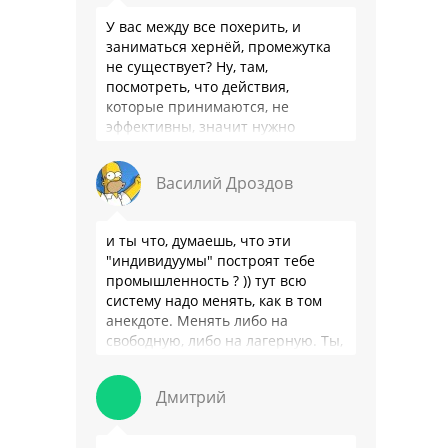
У вас между все похерить, и
заниматься хернёй, промежутка
не существует? Ну, там,
посмотреть, что действия,
которые принимаются, не
эффективны, значит нужно
сделать как то по другому, не?
Или только две крайности? Хватит
Василий Дроздов
…
и ты что, думаешь, что эти
"индивидуумы" построят тебе
промышленность ? )) тут всю
систему надо менять, как в том
анекдоте. Менять либо на
свободную, либо на лагерную. Ты,
я так понимаю, …
Дмитрий