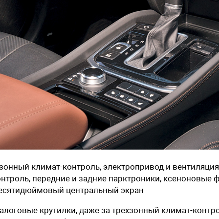
хзонный климат-контроль, электропривод и вентиляция
контроль, передние и задние парктроники, ксеноновые 
 десятидюймовый центральный экран
налоговые крутилки, даже за трехзонный климат-контр