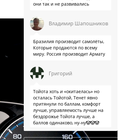
они так и не развивались
Владимир Шапошников
Бразилия производит самолёты,
Которые продаются по всему
миру. Россия производит Армату
Григорий
Тойота хоть и «окитаелась» но
осталась Тойотой, Тенет явно
притянули по баллам, комфорт
лучше, управляемость лучше на
бездорожье Тойота лучше, а
баллов одинаково, ну-ну🤡🤡🤡