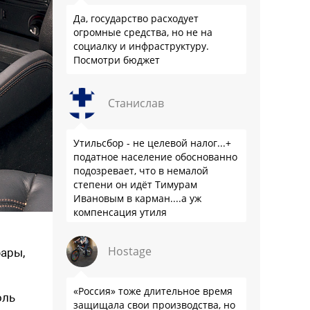
Да, государство расходует
огромные средства, но не на
социалку и инфраструктуру.
Посмотри бюджет
Станислав
Утильсбор - не целевой налог...+
податное население обоснованно
подозревает, что в немалой
степени он идёт Тимурам
Ивановым в карман....а уж
компенсация утиля
производителям настолько мутна,
что прям эталон коррупции
Hostage
фары,
«Россия» тоже длительное время
оль
защищала свои производства, но