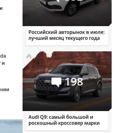
ли
Российский авторынок в июле:
лучший месяц текущего года
nda
 и
198
ании
Audi Q9: самый большой и
роскошный кроссовер марки