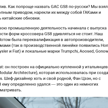
тив. Как попроще назвать GAC GS8 по-русски? Мы взя
олным приводом, нарекли их между собой ГАКами и
 китайские обновки.
 свою промышленную деятельность начинала с выпуска
сти форм кроссовера GS8 удивляться не стоит. Наш
 Потом была переквалификация в автопроизводители,
мами (так в производственной линейке появились Ho
sler и Fiat) и локальные марки Trumpchi, Aoosed, Gonow
iat: он построен на официально купленной у итальянцев
dular Architecture), которая использовалась при созд
is. Шеф-дизайнер хоть и свой родной, Фан Цзэн, но с
8 ему определенно удался — это один из немногих
сматривать.