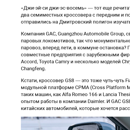
«Джи-эй-си джи-эс-восемь» — тот еще речита
два семиместных кроссовера с передним и п
отправились на Дмитровский полигон изучать
Компания GAC, Guangzhou Automobile Group,
паровых локомотивов, так что монументально
паровоз, вперед лети, в коммуне остановка?
совместные предприятия с зарубежными фир
Accord, Toyota Camry и несколько моделей Chry
Changfeng.
Кстати, кроссовер GS8 — это тоже чуть-чуть F
модульной платформе CPMA (Cross Platform Mo
таких машин, как Alfa Romeo 166 и Lancia Thes
опытом работы в компании Daimler. И GAC GS
китайских автомобилей, которые хочется рас