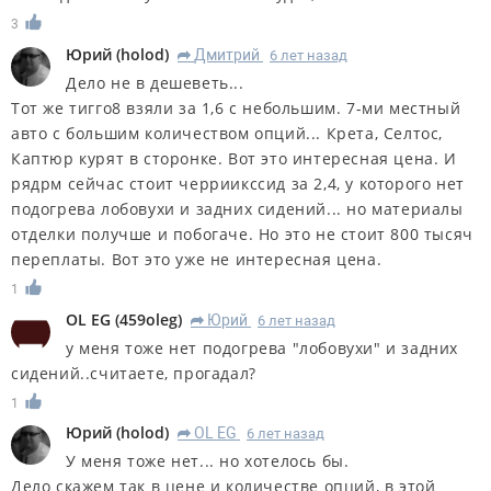
3
Юрий
(
holod
)
Дмитрий
6 лет назад
R
Дело не в дешеветь...
Тот же тигго8 взяли за 1,6 с небольшим. 7-ми местный
авто с большим количеством опций... Крета, Селтос,
Каптюр курят в сторонке. Вот это интересная цена. И
рядрм сейчас стоит черриикссид за 2,4, у которого нет
подогрева лобовухи и задних сидений... но материалы
отделки получше и побогаче. Но это не стоит 800 тысяч
переплаты. Вот это уже не интересная цена.
1
OL EG
(
459oleg
)
Юрий
6 лет назад
R
у меня тоже нет подогрева "лобовухи" и задних
сидений..считаете, прогадал?
1
Юрий
(
holod
)
OL EG
6 лет назад
R
У меня тоже нет... но хотелось бы.
Дело скажем так в цене и количестве опций, в этой