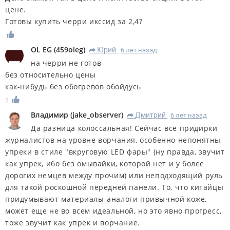
цене.
Готовы купить черри икссид за 2,4?
OL EG
(
459oleg
)
Юрий
6 лет назад
R
на черри не готов
без относительно цены
как-нибудь без обогревов обойдусь
1
Владимир
(
jake_observer
)
Дмитрий
6 лет назад
R
Да разница колоссальная! Сейчас все придирки
журналистов на уровне ворчания, особенно непонятны
упреки в стиле "вкруговую LED фары" (ну правда, звучит
как упрек, ибо без омывайки, которой нет и у более
дорогих немцев между прочим) или неподходящий руль
для такой роскошной передней панели. То, что китайцы
придумывают материалы-аналоги привычной коже,
может еще не во всем идеальной, но это явно прогресс,
тоже звучит как упрек и ворчание.