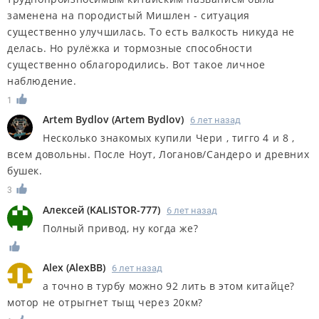
заменена на породистый Мишлен - ситуация
существенно улучшилась. То есть валкость никуда не
делась. Но рулёжка и тормозные способности
существенно облагородились. Вот такое личное
наблюдение.
1
Artem Bydlov
(
Artem Bydlov
)
6 лет назад
Несколько знакомых купили Чери , тигго 4 и 8 ,
всем довольны. После Ноут, Логанов/Сандеро и древних
бушек.
3
Алексей
(
KALISTOR-777
)
6 лет назад
Полный привод, ну когда же?
Alex
(
AlexBB
)
6 лет назад
а точно в турбу можно 92 лить в этом китайце?
мотор не отрыгнет тыщ через 20км?