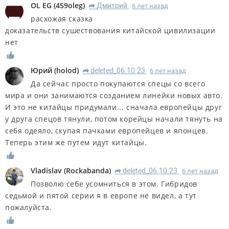
OL EG
(
459oleg
)
Дмитрий
6 лет назад
R
расхожая сказка
доказательств сушествования китайской цивилизации
нет
Юрий
(
holod
)
deleted_06.10.23
6 лет назад
R
Да сейчас просто покупаются спецы со всего
мира и они занимаются созданием линейки новых авто.
И это не китайцы придумали... сначала европейцы друг
у друга спецов тянули, потом корейцы начали тянуть на
себя одеяло, скупая пачками европейцев и японцев.
Теперь этим же путем идут китайцы.
Vladislav
(
Rockabanda
)
deleted_06.10.23
6 лет назад
R
Позволю себе усомниться в этом. Гибридов
седьмой и пятой серии я в европе не видел, а тут
пожалуйста.