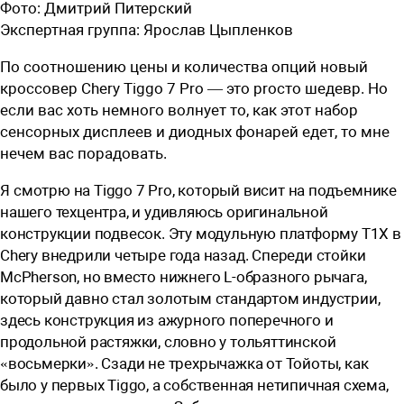
Фото:
Дмитрий Питерский
Экспертная группа:
Ярослав Цыпленков
По соотношению цены и количества опций новый
кроссовер Chery Tiggo 7 Pro — это proсто шедевр. Но
если вас хоть немного волнует то, как этот набор
сенсорных дисплеев и диодных фонарей едет, то мне
нечем вас порадовать.
Я
смотрю на Tiggo 7 Pro, который висит на подъемнике
нашего техцентра, и удивляюсь оригинальной
конструкции подвесок. Эту модульную платформу T1X в
Chery внедрили четыре года назад. Спереди стойки
McPherson, но вместо нижнего L-образного рычага,
который давно стал золотым стандартом индустрии,
здесь конструкция из ажурного поперечного и
продольной растяжки, словно у тольяттинской
«восьмерки». Сзади не трехрычажка от Тойоты, как
было у первых Tiggo, а собственная нетипичная схема,