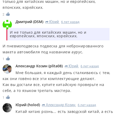
только для китайских машин, но и европейских,
японских, корейских.
2
Дмитрий
(
DSM
)
Юрий
6 лет назад
R
И не только для китайских машин, но и
европейских, японских, корейских.
И пневмоподвеска подвеска для небронированного
макета автомобиля под названием аурус.
1
Александр Козин
(
plita08
)
Юрий
6 лет назад
R
Мне большая, я каждый день сталкиваюсь с тем,
как они говёно все эти комплектующие делают.
Как вы достали все, купите китайскую проверьте на
себе, а то языком трепать мастера.
1
Юрий
(
holod
)
Александр Козин
6 лет назад
R
Китай китаю рознь... есть заводской китай, а есть