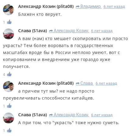
Александр Козин
(
plita08
)
Владимир
6 лет назад
R
Блажен кто верует.
1
Слава
(
S1ava
)
Александр Козин
6 лет назад
R
А вам (нам) кто мешает скопировать или просто
украсть? Тем более воровать в государственных
масштабах вроде бы в России неплохо умеют, вот с
копированием и внедрением уже гораздо хуже
получается.
4
Александр Козин
(
plita08
)
Слава
6 лет назад
R
а причем тут мы? не надо просто
преувеличивать способности китайцев.
1
Слава
(
S1ava
)
Александр Козин
6 лет назад
R
А при том, что "украсть" тоже нужно суметь.
1