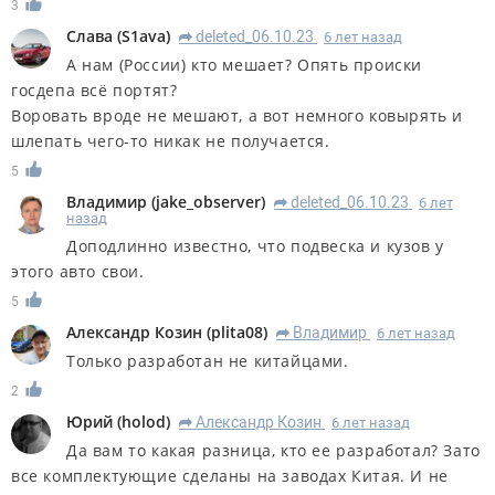
3
Слава
(
S1ava
)
deleted_06.10.23
6 лет назад
R
А нам (России) кто мешает? Опять происки
госдепа всё портят?
Воровать вроде не мешают, а вот немного ковырять и
шлепать чего-то никак не получается.
5
Владимир
(
jake_observer
)
deleted_06.10.23
6 лет
R
назад
Доподлинно известно, что подвеска и кузов у
этого авто свои.
5
Александр Козин
(
plita08
)
Владимир
6 лет назад
R
Только разработан не китайцами.
2
Юрий
(
holod
)
Александр Козин
6 лет назад
R
Да вам то какая разница, кто ее разработал? Зато
все комплектующие сделаны на заводах Китая. И не