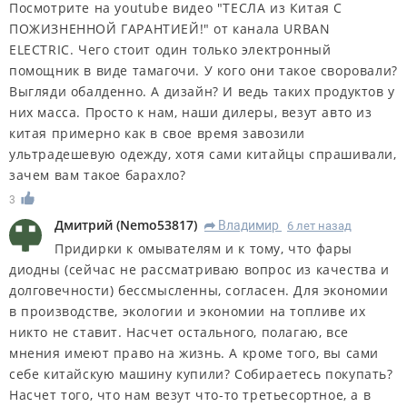
Посмотрите на youtube видео "ТЕСЛА из Китая С
ПОЖИЗНЕННОЙ ГАРАНТИЕЙ!" от канала URBAN
ELECTRIC. Чего стоит один только электронный
помощник в виде тамагочи. У кого они такое своровали?
Выгляди обалденно. А дизайн? И ведь таких продуктов у
них масса. Просто к нам, наши дилеры, везут авто из
китая примерно как в свое время завозили
ультрадешевую одежду, хотя сами китайцы спрашивали,
зачем вам такое барахло?
3
Дмитрий
(
Nemo53817
)
Владимир
6 лет назад
R
Придирки к омывателям и к тому, что фары
диодны (сейчас не рассматриваю вопрос из качества и
долговечности) бессмысленны, согласен. Для экономии
в производстве, экологии и экономии на топливе их
никто не ставит. Насчет остального, полагаю, все
мнения имеют право на жизнь. А кроме того, вы сами
себе китайскую машину купили? Собираетесь покупать?
Насчет того, что нам везут что-то третьесортное, а в