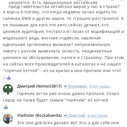
закроется. Есть официальные российские
представительства китайских марок у нас в стране?
А ворчу я потому, что когда недавно начал ходить по
салонам БМВ и других марок, то страшно расстроился: я
не понимаю для кого эти авто сейчас делают, кто
целевая аудитория, пестрота в глазах от модификаций и
модельного ряда, жесткие подвески, хваленая
идеальная эргономика вызывает непроизвольную
зевоту с риском вывихнуть челюсть, неадекватные
ценники на обслуживание, налоги и страховку. При этом
на сайтах всех производителей в каталогах я не нашел
"горячих хэтчей" - из-за кризиса они пропали или что?
4
Дмитрий
(
Nemo53817
)
Владимир
6 лет назад
R
Горячие хэтчи уже очень давно пропали. Скоро
сидор на палке будет самым "горячим" из хэтчей.
Vladislav
(
Rockabanda
)
Дмитрий
6 лет назад
R
Это они для всех делают вот это, а для себя они