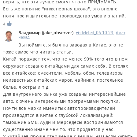
верить, что эти лучше смогут что-то ПРИДУМАТЬ.
Есть же понятие "инженерная школа", это вполне
понятное и длительное производство умов и знаний.
4
Владимир
(
jake_observer
)
deleted_06.10.23
6 лет
R
назад
Вы поймите, я был на заводах в Китае, это не
тоже самое что читать статьи.
Китай поражает тем, что не менее 90% того что в нем
окружает создано китайцами для самих себя. В отелях
все китайское: смесители, мебель, обои, телевизоры
неизвестных китайских марок, чайники, постельное
белье, люстры и т.д.
Для внутреннего рынка уже созданы интереснейшие
авто, с очень интересными программами покупки.
Почти все марки именитых автопроизводителей
производятся в Китае с глубокой локализацией:
тамошние БМВ, Ауди и Мерседесы воспринимаются
существенно иначе чем то, что продается у нас.
У китайцев проще отношение к вещам, нам если купить