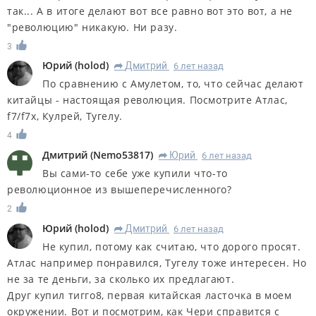
так... А в итоге делают вот все равно вот это вот, а не
"революцию" никакую. Ни разу.
3
Юрий
(
holod
)
Дмитрий
6 лет назад
R
По сравнению с Амулетом, то, что сейчас делают
китайцы - настоящая революция. Посмотрите Атлас,
f7/f7x, Кулрей, Тугелу.
4
Дмитрий
(
Nemo53817
)
Юрий
6 лет назад
R
Вы сами-то себе уже купили что-то
революционное из вышеперечисленного?
2
Юрий
(
holod
)
Дмитрий
6 лет назад
R
Не купил, потому как считаю, что дорого просят.
Атлас например понравился, Тугелу тоже интересен. Но
не за те деньги, за сколько их предлагают.
Друг купил тигго8, первая китайская ласточка в моем
окружении. Вот и посмотрим, как Чери справится с