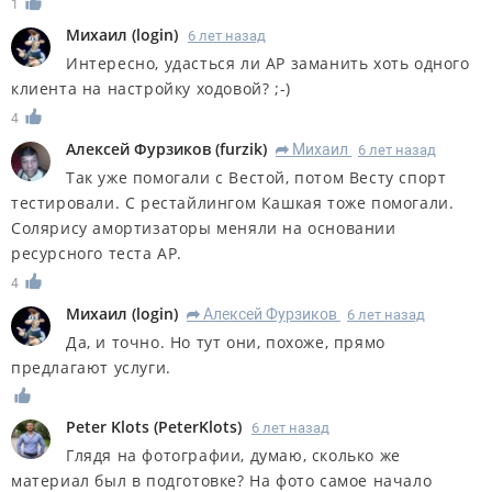
1
Михаил
(
login
)
6 лет назад
Интересно, удасться ли АР заманить хоть одного
клиента на настройку ходовой? ;-)
4
Алексей Фурзиков
(
furzik
)
Михаил
6 лет назад
R
Так уже помогали с Вестой, потом Весту спорт
тестировали. С рестайлингом Кашкая тоже помогали.
Солярису амортизаторы меняли на основании
ресурсного теста АР.
4
Михаил
(
login
)
Алексей Фурзиков
6 лет назад
R
Да, и точно. Но тут они, похоже, прямо
предлагают услуги.
Peter Klots
(
PeterKlots
)
6 лет назад
Глядя на фотографии, думаю, сколько же
материал был в подготовке? На фото самое начало