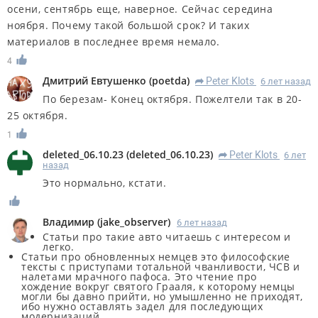
осени, сентябрь еще, наверное. Сейчас середина
ноября. Почему такой большой срок? И таких
материалов в последнее время немало.
4
Дмитрий Евтушенко
(
poetda
)
Peter Klots
6 лет назад
R
По березам- Конец октября. Пожелтели так в 20-
25 октября.
1
deleted_06.10.23
(
deleted_06.10.23
)
Peter Klots
6 лет
R
назад
Это нормально, кстати.
Владимир
(
jake_observer
)
6 лет назад
Статьи про такие авто читаешь с интересом и
легко.
Статьи про обновленных немцев это философские
тексты с приступами тотальной чванливости, ЧСВ и
налетами мрачного пафоса. Это чтение про
хождение вокруг святого Грааля, к которому немцы
могли бы давно прийти, но умышленно не приходят,
ибо нужно оставлять задел для последующих
модернизаций.