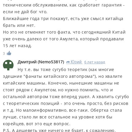
техническим обслуживанием, как сработает гарантия -
если не дай бог что.
Ближайшие года три покажут, есть уже смысл китайца
брать или нет.
Но это не отменяет того факта, что сегодняшний Китай
уже очень далеко от того Амулета, который продавали
15 лет назад.
3
Дмитрий
(
Nemo53817
)
Юрий
6 лет назад
R
Ну т.е. вы тоже сугубо теоретик (как многие
здешние "фанаты китайского автопрома"), но хвалите
китайские машины. Конечно, нынешние машины не
стоят рядом с Амулетом, но нужно помнить, что и
остальной автопром тоже вперед ушел. А хвалить сугубо
с теоретических позиций - это очень просто, без рисков
и т.д. Но малоинформативно, все-таки. Обертка стала
лучше, стало ли все остальное на уровне хотя бы
корейцев, вот это еще вопрос.
P.S. А дешеветь уже ничего не будет, к сожалению.