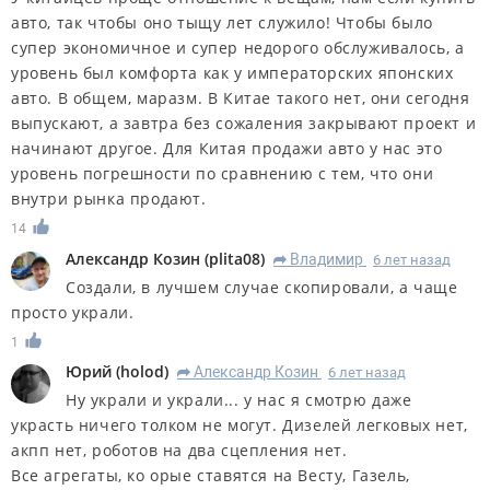
авто, так чтобы оно тыщу лет служило! Чтобы было
супер экономичное и супер недорого обслуживалось, а
уровень был комфорта как у императорских японских
авто. В общем, маразм. В Китае такого нет, они сегодня
выпускают, а завтра без сожаления закрывают проект и
начинают другое. Для Китая продажи авто у нас это
уровень погрешности по сравнению с тем, что они
внутри рынка продают.
14
Александр Козин
(
plita08
)
Владимир
6 лет назад
R
Создали, в лучшем случае скопировали, а чаще
просто украли.
1
Юрий
(
holod
)
Александр Козин
6 лет назад
R
Ну украли и украли... у нас я смотрю даже
украсть ничего толком не могут. Дизелей легковых нет,
акпп нет, роботов на два сцепления нет.
Все агрегаты, ко орые ставятся на Весту, Газель,