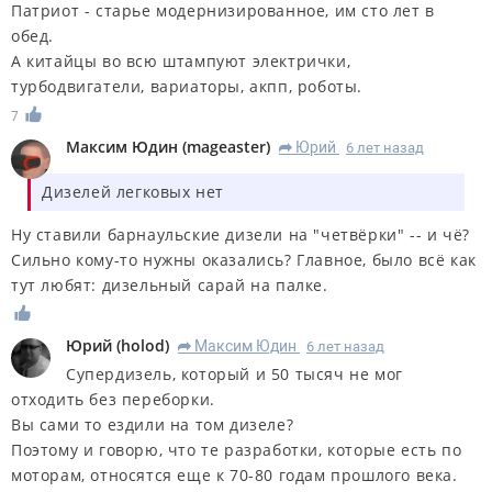
Патриот - старье модернизированное, им сто лет в
обед.
А китайцы во всю штампуют электрички,
турбодвигатели, вариаторы, акпп, роботы.
7
Максим Юдин
(
mageaster
)
Юрий
6 лет назад
R
Дизелей легковых нет
Ну ставили барнаульские дизели на "четвёрки" -- и чё?
Сильно кому-то нужны оказались? Главное, было всё как
тут любят: дизельный сарай на палке.
Юрий
(
holod
)
Максим Юдин
6 лет назад
R
Супердизель, который и 50 тысяч не мог
отходить без переборки.
Вы сами то ездили на том дизеле?
Поэтому и говорю, что те разработки, которые есть по
моторам, относятся еще к 70-80 годам прошлого века.