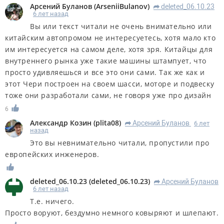
Арсений Буланов
(
ArseniiBulanov
)
deleted_06.10.23
R
6 лет назад
Вы или текст читали не очень внимательно или
китайским автопромом не интересуетесь, хотя мало кто
им интересуется на самом деле, хотя зря. Китайцы для
внутреннего рынка уже такие машины штампует, что
просто удивляешься и все это они сами. Так же как и
этот Чери построен на своем шасси, моторе и подвеску
тоже они разработали сами, не говоря уже про дизайн
6
Александр Козин
(
plita08
)
Арсений Буланов
6 лет
R
назад
Это вы невнимательно читали, пропустили про
европейских инженеров.
deleted_06.10.23
(
deleted_06.10.23
)
Арсений Буланов
R
6 лет назад
Т.е. ничего.
Просто воруют, бездумно немного ковыряют и шлепают.