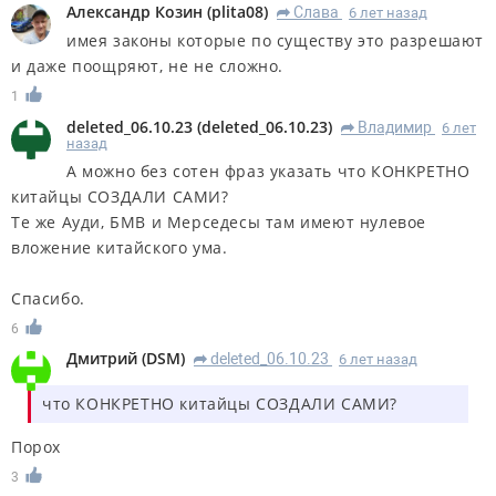
Александр Козин
(
plita08
)
Слава
6 лет назад
R
имея законы которые по существу это разрешают
и даже поощряют, не не сложно.
1
deleted_06.10.23
(
deleted_06.10.23
)
Владимир
6 лет
R
назад
А можно без сотен фраз указать что КОНКРЕТНО
китайцы СОЗДАЛИ САМИ?
Те же Ауди, БМВ и Мерседесы там имеют нулевое
вложение китайского ума.
Спасибо.
6
Дмитрий
(
DSM
)
deleted_06.10.23
6 лет назад
R
что КОНКРЕТНО китайцы СОЗДАЛИ САМИ?
Порох
3