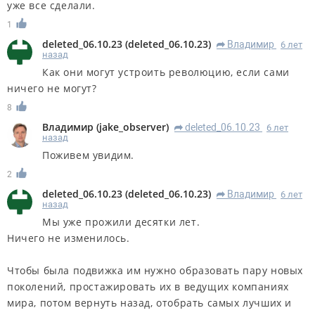
уже все сделали.
1
deleted_06.10.23
(
deleted_06.10.23
)
Владимир
6 лет
R
назад
Как они могут устроить революцию, если сами
ничего не могут?
8
Владимир
(
jake_observer
)
deleted_06.10.23
6 лет
R
назад
Поживем увидим.
2
deleted_06.10.23
(
deleted_06.10.23
)
Владимир
6 лет
R
назад
Мы уже прожили десятки лет.
Ничего не изменилось.
Чтобы была подвижка им нужно образовать пару новых
поколений, простажировать их в ведущих компаниях
мира, потом вернуть назад, отобрать самых лучших и