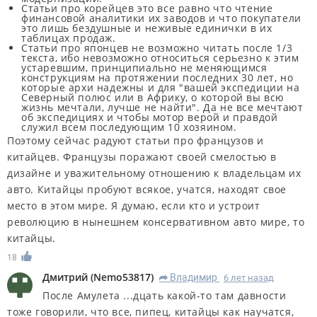
Статьи про корейцев это все равно что чтение
финансовой аналитики их заводов и что покупатели
это лишь бездушные и неживые единички в их
таблицах продаж.
Статьи про японцев не возможно читать после 1/3
текста, ибо невозможно относиться серьезно к этим
устаревшим, принципиально не меняющимся
конструкциям на протяжении последних 30 лет, но
которые архи надежны и для "вашей экспедиции на
Северный полюс или в Африку, о которой вы всю
жизнь мечтали, лучше не найти". Да не все мечтают
об экспедициях и чтобы мотор верой и правдой
служил всем последующим 10 хозяином.
Поэтому сейчас радуют статьи про французов и
китайцев. Французы поражают своей смелостью в
дизайне и уважительному отношению к владельцам их
авто. Китайцы пробуют всякое, учатся, находят свое
место в этом мире. Я думаю, если кто и устроит
революцию в нынешнем консервативном авто мире, то
китайцы.
18
Дмитрий
(
Nemo53817
)
Владимир
6 лет назад
R
После Амулета ...дцать какой-то там давности
тоже говорили, что все, пипец, китайцы как научатся,