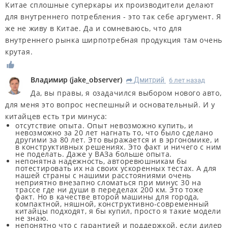
Китае сплошные суперкары их производители делают
для внутреннего потребления - это так себе аргумент. Я
же не живу в Китае. Да и сомневаюсь, что для
внутреннего рынка ширпотребная продукция там очень
крутая.
Владимир
(
jake_observer
)
Дмитрий
6 лет назад
R
Да, вы правы, я озадачился выбором нового авто,
для меня это вопрос неспешный и основательный. И у
китайцев есть три минуса:
отсутствие опыта. Опыт невозможно купить, и
невозможно за 20 лет нагнать то, что было сделано
другими за 80 лет. Это выражается и в эргономике, и
в конструктивных решениях. Это факт и ничего с ним
не поделать. Даже у ВАЗа больше опыта.
непонятна надежность, авторевюшникам бы
потестировать их на своих ускоренных тестах. А для
нашей страны с нашими расстояниями очень
неприятно внезапно сломаться при минус 30 на
трассе где ни души в переделах 200 км. Это тоже
факт. Но в качестве второй машины для города,
компактной, няшной, конструктивно-современный
китайцы подходят, я бы купил, просто я такие модели
не знаю.
непонятно что с гарантией и поддержкой, если дилер