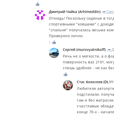
Дмитрий Чайка
(
Arhimeddin
)
Серг
R
Отнюдь! Поскольку сиденья в тогд
спортивными "ковшами" с доходя
"спальня" получалась весьма ком
Проверено лично.
1
Сергей
(
murovyatnikoff
)
Д
R
Речь не о мягкости, а о ф
поверхность ваз 2101, мог
спишь удобнее - не как ба
Стас Алексеев
(
DL11
Любители автопуте
подстилали, получа
там и без матраси
счастливые облада
конце 70-х - нача