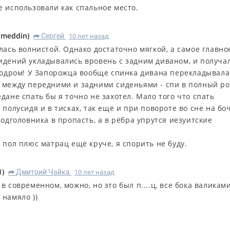
е использовали как спальное место.
imeddin
)
Сергей
10 лет назад
R
лась волнистой. Однако достаточно мягкой, а самое главное
идений укладывались вровень с задним диваном, и получа
эродром! У Запорожца вообще спинка дивана перекладывала
 между передними и задними сиденьями - спи в полный ро
дане спать бы я точно не захотел. Мало того что спать
 полусидя и в тисках, так ещё и при повороте во сне на бо
подголовника в пропасть, а в рёбра упрутся иезуитские
 пол плюс матрац ещё круче, я спорить не буду.
1
)
Дмитрий Чайка
10 лет назад
R
в современном, можно, но это был п....ц, все бока валикам
 намяло ))