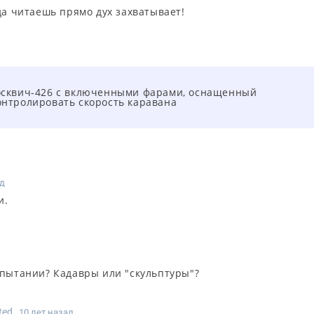
да читаешь прямо дух захватывает!
Москвич-426 с включенными фарами, оснащенный
онтролировать скорость каравана
ад
и.
спытании? Кадавры или "скульптуры"?
ted
10 лет назад