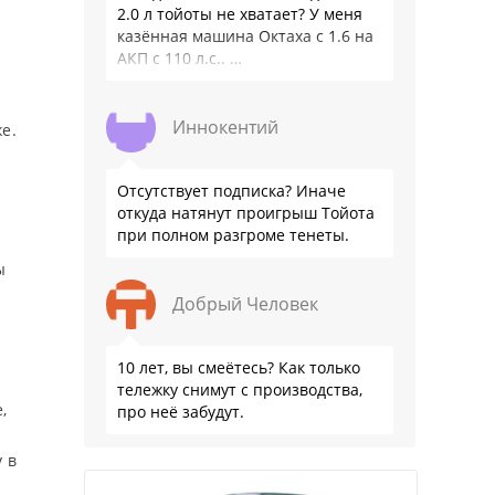
2.0 л тойоты не хватает? У меня
казённая машина Октаха с 1.6 на
АКП с 110 л.с.. …
Иннокентий
е.
Отсутствует подписка? Иначе
откуда натянут проигрыш Тойота
при полном разгроме тенеты.
ы
Добрый Человек
10 лет, вы смеётесь? Как только
тележку снимут с производства,
,
про неё забудут.
 в