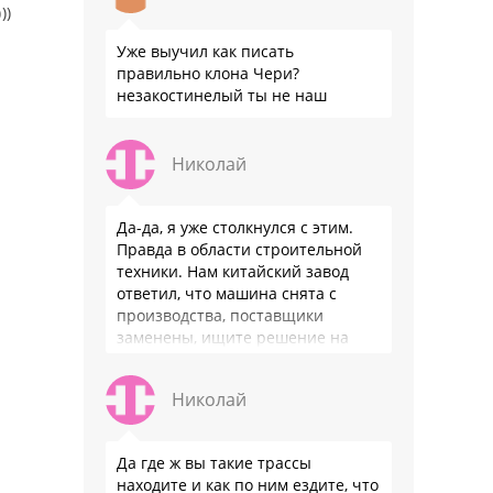
))
Уже выучил как писать
правильно клона Чери?
незакостинелый ты не наш
Николай
Да-да, я уже столкнулся с этим.
Правда в области строительной
техники. Нам китайский завод
ответил, что машина снята с
производства, поставщики
заменены, ищите решение на
местном рынке. Ответ завода на
официальном бланке …
Николай
Да где ж вы такие трассы
находите и как по ним ездите, что