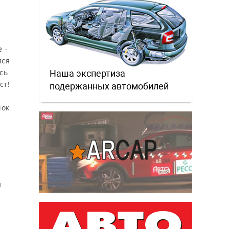
 -
лся
сь
Наша экспертиза
ст!
подержанных автомобилей
чок
и