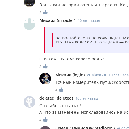
Вот такая история очень интересна! Ког
2
Михаил
(
miracler
)
10 лет назад
За Волгой слева по ходу виден 
«пятым» колесом. Его задача — к
О каком "пятом" колесе речь?
3
Михаил
(
login
)
Михаил
10 лет наз
R
Точный измеритель пути/скорост
4
deleted
(
deleted
)
10 лет назад
Спасибо за статью!
А что за манекены использовались на и
4
Семен Смирнов
(
winttdloc89
)
dele
R