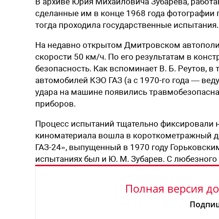
В архиве Юрия Михайловича Зубарева, рабо
сделанные им в конце 1968 года фотографии 
тогда проходила государственные испытания.
На недавно открытом Дмитровском автополи
скорости 50 км/ч. По его результатам в конс
безопасность. Как вспоминает В. Б. Реутов, 
автомобилей КЭО ГАЗ (а с 1970-го года — вед
удара на машине появились травмобезопасна
приборов.
Процесс испытаний тщательно фиксировали на 
киноматериала вошла в короткометражный 
ГАЗ-24», выпущенный в 1970 году Горьковски
испытаниях был и Ю. М. Зубарев. С любезног
Полная версия до
Подпиш