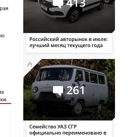
413
орая
ую
Российский авторынок в июле:
лучший месяц текущего года
261
их
ки.
Семейство УАЗ СГР
официально переименовано в