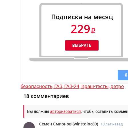
Подписка на месяц
229
Я
безопасность,
ГАЗ,
ГАЗ-24,
Краш-тесты,
ретро
18 комментариев
Вы должны
авторизоваться
, чтобы оставить комме
Семен Смирнов
(
winttdloc89
)
10 лет назад