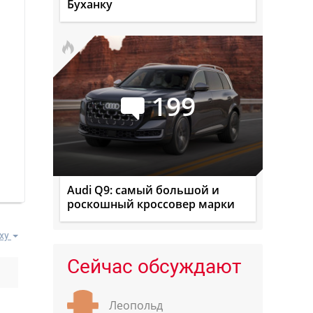
Буханку
199
Audi Q9: самый большой и
роскошный кроссовер марки
ху
Сейчас обсуждают
Леопольд