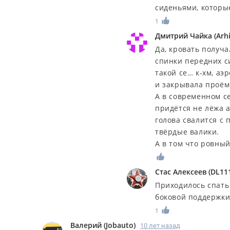
сиденьями, которы
1
Дмитрий Чайка
(
Arh
Да, кровать получа
спинки передних с
такой се… к-хм, а
и закрывала проём
А в современном се
придётся не лёжа а
голова свалится с 
твёрдые валики.
А в том что ровный
Стас Алексеев
(
DL11
Приходилось спать 
боковой поддержки
1
Валерий
(
Jobauto
)
10 лет назад