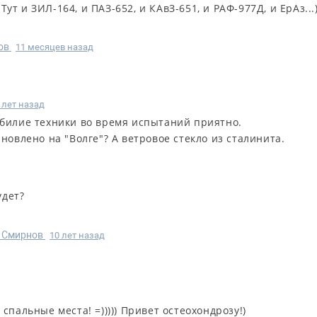
Тут и ЗИЛ-164, и ПАЗ-652, и КАвЗ-651, и РАФ-977Д, и ЕрАз...)
ов
11 месяцев назад
 лет назад
обилие техники во время испытаний приятно.
ановлено на "Волге"? А ветровое стекло из сталинита.
удет?
 Смирнов
10 лет назад
пальные места! =))))) Привет остеохондрозу!)