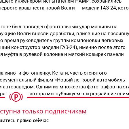
тавшего инженером-испытателем НАМИ, сохранились
первого краш-теста новой Волги — модели ГАЗ-24, кот
гоне был проведен фронтальный удар машины на
трукцию Волги внесли доработки, влиявшие на пассивн
в то время руководитель группы компоновки легковых
ущий конструктор модели ГАЗ-24), именно после этого
я муфта в рулевой колонке и мягкий козырек панели
кино- и фотопленку. Кстати, часть отснятого
документальный фильм «Новый легковой автомобиль
м автозаводом. Одним из множества фотографов на эт
о разрешения автора мы публикуем эти редчайшие сним
ступна только подписчикам
итесь прямо сейчас