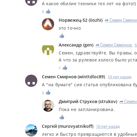
А какое обилие техники тех лет на фото!) 
3
Норвежец-52
(
iiozhi
)
Семен Смирн
R
это точно
Александр
(
gen
)
Семен Смирнов
5
R
Семен, здравствуйте. Вы правы, 
А что за рулевое колесо было уст
1
Семен Смирнов
(
winttdloc89
)
10 лет назад
А "на бумаге" сия статья опубликована б
2
Дмитрий Струков
(
strukov
)
Семен
R
Пока не запланирована.
Сергей
(
murovyatnikoff
)
10 лет назад
легко и быстро превращаются в удобные с