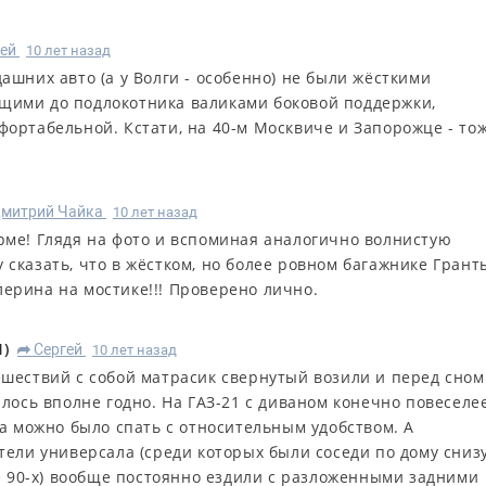
ей
10 лет назад
ашних авто (а у Волги - особенно) не были жёсткими
щими до подлокотника валиками боковой поддержки,
фортабельной. Кстати, на 40-м Москвиче и Запорожце - тож
митрий Чайка
10 лет назад
орме! Глядя на фото и вспоминая аналогично волнистую
у сказать, что в жёстком, но более ровном багажнике Грант
лерина на мостике!!! Проверено лично.
1
)
Сергей
10 лет назад
R
шествий с собой матрасик свернутый возили и перед сном
лось вполне годно. На ГАЗ-21 с диваном конечно повеселее
ка можно было спать с относительным удобством. А
тели универсала (среди которых были соседи по дому снизу
ле 90-х) вообще постоянно ездили с разложенными задними