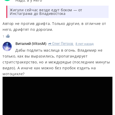
Надо, а у него
Жигули сейчас везде едут боком — от
Инстаграма до Владивостока
Автор не против дрифта. Только другие, в отличие от
него, дрифтят по дорогам.
1
Виталий
(
VitosM
)
Олег Петров
8 лет назад
R
Дабы подлить маслица в огонь. Владимир не
только, как вы выразились, пропагандирует
стритстракерство, но и междурядье (последние минуты
видео). А иначе как можно без пробок ездить на
мотоцикле?