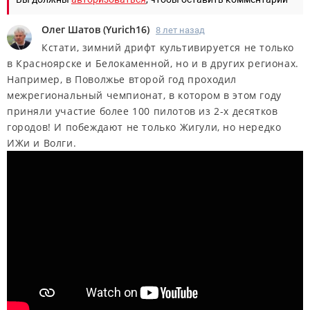
Олег Шатов
(
Yurich16
)
8 лет назад
Кстати, зимний дрифт культивируется не только
в Красноярске и Белокаменной, но и в других регионах.
Например, в Поволжье второй год проходил
межрегиональный чемпионат, в котором в этом году
приняли участие более 100 пилотов из 2-х десятков
городов! И побеждают не только Жигули, но нередко
ИЖи и Волги.