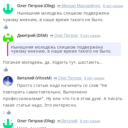
Олег Петров
(
Oleg
)
Михаил Маковейчук
8 лет назад
R
Нынешняя молодежь слишком подвержена
чужому мнению, в наше время такого не было.
Дмитрий
(
DSM
)
Олег Петров
8 лет назад
R
Нынешняя молодежь слишком подвержена
чужому мнению, в наше время такого не было.
Поганая молодежь, да. Ходють тут, шастають...
Виталий
(
VitosM
)
Олег Петров
8 лет назад
R
Просто статью надо начинать со слов "Не
повторять самостоятельно. Выполнено
профессионалами". Ну или что-то в этом духе. А писать
такие статьи надо. Это интересно.
2
Олег Петров
(
Oleg
)
Виталий
8 лет назад
R