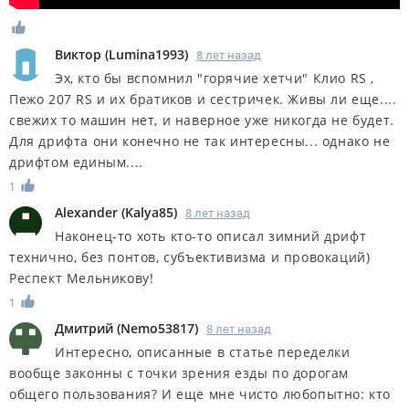
Виктор
(
Lumina1993
)
8 лет назад
Эх, кто бы вспомнил "горячие хетчи" Клио RS ,
Пежо 207 RS и их братиков и сестричек. Живы ли еще....
свежих то машин нет, и наверное уже никогда не будет.
Для дрифта они конечно не так интересны... однако не
дрифтом единым....
1
Alexander
(
Kalya85
)
8 лет назад
Наконец-то хоть кто-то описал зимний дрифт
технично, без понтов, субъективизма и провокаций)
Респект Мельникову!
1
Дмитрий
(
Nemo53817
)
8 лет назад
Интересно, описанные в статье переделки
вообще законны с точки зрения езды по дорогам
общего пользования? И еще мне чисто любопытно: кто