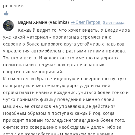
решение.
Вадим Химин
(
Vadimka
)
Олег Петров
8 лет назад
R
Каждый видит то, что хочет видеть. У Владимира
уже какой материал - пропаганда стремления к
освоению более широкого круга устойчивых навыков
управления автомобилем с разными типами привода.
Только и всего. И делает он это именно на дорогах
полигона или спецучастках организованных
спортивных мероприятий.
Кто мешает выбрать чищенную и совершенно пустую
площадку или местечковую дорогу, да и на ней
отрабатывать навыки вождения, учиться более тонко и
чутко понимать физику поведения именно своей
машины, ее откликов на управляющие действия?
Подобным образом я поступаю каждый год, когда
приходит первый гололед/снегопад? Даже более того,
считаю это совершенно необходимым делом, ибо за
лето с ее железобетонным держаком все навыки