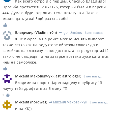
Как всего остро и с перцем. Спасибо Владимир!
Просьба протэстить ИЖ-2126, который был и в версии
4х4. Думаю будет хорошая тема покатушки. Такого
можно дать угла! Ещё раз спасибо!
Владимир
(
Vladimirr0n
)
Igor Dmitriev
8 лет назад
R
я не вкурсе, а на рейке можно менять выворот
также легко как на редукторе обрезом сошек? Да и
самоблок на классику легко достать, а на редуктор м412
такого не сыщещь - а на заварке всетаки хуже кататься,
чем на самоблоке.
Михаил Маковейчук
(
last_astrologer
)
8 лет назад
Владимира надо к Цареградцеву в рубрику "Я
научу тебя дрифтить за 5 минут"))
3
Михаил
(
nordwes
)
Михаил Маковейчук
8 лет назад
R
и на КК))