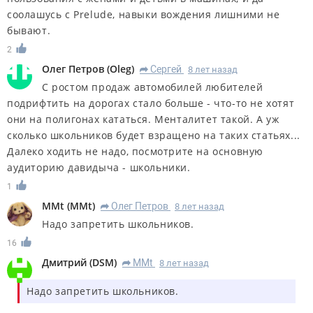
соолашусь с Prelude, навыки вождения лишними не
бывают.
2
Олег Петров
(
Oleg
)
Сергей
8 лет назад
R
С ростом продаж автомобилей любителей
подрифтить на дорогах стало больше - что-то не хотят
они на полигонах кататься. Менталитет такой. А уж
сколько школьников будет взращено на таких статьях...
Далеко ходить не надо, посмотрите на основную
аудиторию давидыча - школьники.
1
MMt
(
MMt
)
Олег Петров
8 лет назад
R
Надо запретить школьников.
16
Дмитрий
(
DSM
)
MMt
8 лет назад
R
Надо запретить школьников.