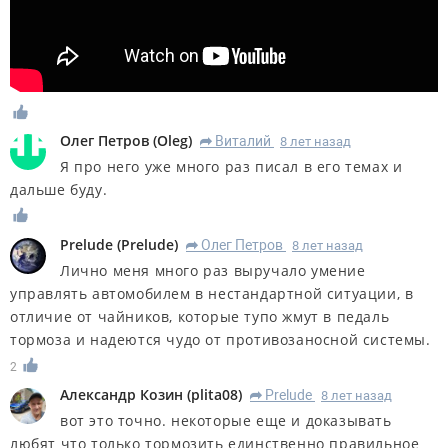
Олег Петров
(
Oleg
)
Виталий
8 лет назад
R
Я про него уже много раз писал в его темах и
дальше буду.
Prelude
(
Prelude
)
Олег Петров
8 лет назад
R
Лично меня много раз выручало умение
управлять автомобилем в нестандартной ситуации, в
отличие от чайников, которые тупо жмут в педаль
тормоза и надеются чудо от противозаносной системы.
2
Александр Козин
(
plita08
)
Prelude
8 лет назад
R
вот это точно. некоторые еще и доказывать
любят что только тормозить единственно правильное