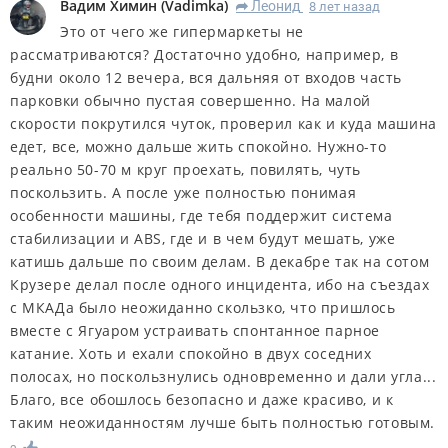
Вадим Химин
(
Vadimka
)
Леонид
8 лет назад
R
Это от чего же гипермаркеты не
рассматриваются? Достаточно удобно, например, в
будни около 12 вечера, вся дальняя от входов часть
парковки обычно пустая совершенно. На малой
скорости покрутился чуток, проверил как и куда машина
едет, все, можно дальше жить спокойно. Нужно-то
реально 50-70 м круг проехать, повилять, чуть
поскользить. А после уже полностью понимая
особенности машины, где тебя поддержит система
стабилизации и ABS, где и в чем будут мешать, уже
катишь дальше по своим делам. В декабре так на сотом
Крузере делал после одного инцидента, ибо на съездах
с МКАДа было неожиданно скользко, что пришлось
вместе с Ягуаром устраивать спонтанное парное
катание. Хоть и ехали спокойно в двух соседних
полосах, но поскользнулись одновременно и дали угла...
Благо, все обошлось безопасно и даже красиво, и к
таким неожиданностям лучше быть полностью готовым.