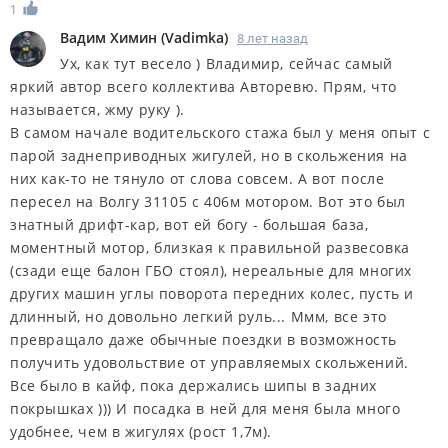
1
Вадим Химин
(
Vadimka
)
8 лет назад
Ух, как тут весело ) Владимир, сейчас самый
яркий автор всего коллектива Авторевю. Прям, что
называется, жму руку ).
В самом начале водительского стажа был у меня опыт с
парой заднеприводных жигулей, но в скольжения на
них как-то не тянуло от слова совсем. А вот после
пересел на Волгу 31105 с 406м мотором. Вот это был
знатный дрифт-кар, вот ей богу - большая база,
моментный мотор, близкая к правильной развесовка
(сзади еще балон ГБО стоял), нереальные для многих
других машин углы поворота передних колес, пусть и
длинный, но довольно легкий руль... Ммм, все это
превращало даже обычные поездки в возможность
получить удовольствие от управляемых скольжений.
Все было в кайф, пока держались шипы в задних
покрышках ))) И посадка в ней для меня была много
удобнее, чем в жигулях (рост 1,7м).