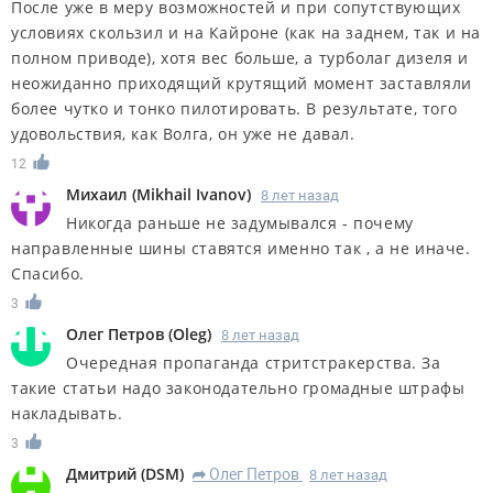
После уже в меру возможностей и при сопутствующих
условиях скользил и на Кайроне (как на заднем, так и на
полном приводе), хотя вес больше, а турболаг дизеля и
неожиданно приходящий крутящий момент заставляли
более чутко и тонко пилотировать. В результате, того
удовольствия, как Волга, он уже не давал.
12
Михаил
(
Mikhail Ivanov
)
8 лет назад
Никогда раньше не задумывался - почему
направленные шины ставятся именно так , а не иначе.
Спасибо.
3
Олег Петров
(
Oleg
)
8 лет назад
Очередная пропаганда стритстракерства. За
такие статьи надо законодательно громадные штрафы
накладывать.
3
Дмитрий
(
DSM
)
Олег Петров
8 лет назад
R