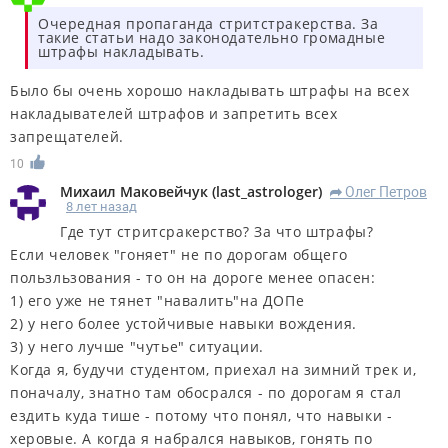
Очередная пропаганда стритстракерства. За
такие статьи надо законодательно громадные
штрафы накладывать.
Было бы очень хорошо накладывать штрафы на всех
накладывателей штрафов и запретить всех
запрещателей.
10
Михаил Маковейчук
(
last_astrologer
)
Олег Петров
R
8 лет назад
Где тут стритсракерство? За что штрафы?
Если человек "гоняет" не по дорогам общего
пользльзования - то он на дороге менее опасен:
1) его уже не тянет "навалить"на ДОПе
2) у него более устойчивые навыки вождения.
3) у него лучше "чутье" ситуации.
Когда я, будучи студентом, приехал на зимний трек и,
поначалу, знатно там обосрался - по дорогам я стал
ездить куда тише - потому что понял, что навыки -
херовые. А когда я набрался навыков, гонять по