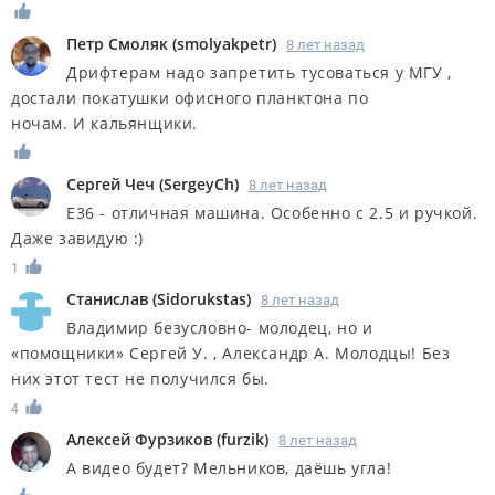
Петр Смоляк
(
smolyakpetr
)
8 лет назад
Дрифтерам надо запретить тусоваться у МГУ ,
достали покатушки офисного планктона по
ночам. И кальянщики.
Сергей Чеч
(
SergeyCh
)
8 лет назад
E36 - отличная машина. Особенно с 2.5 и ручкой.
Даже завидую :)
1
Станислав
(
Sidorukstas
)
8 лет назад
Владимир безусловно- молодец, но и
«помощники» Сергей У. , Александр А. Молодцы! Без
них этот тест не получился бы.
4
Алексей Фурзиков
(
furzik
)
8 лет назад
А видео будет? Мельников, даёшь угла!