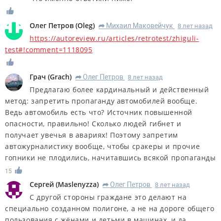
Олег Петров
(
Oleg
)
Михаил Маковейчук
8 лет назад
R
https://autoreview.ru/articles/retrotest/zhiguli-
test#!comment=1118095
Грач
(
Grach
)
Олег Петров
8 лет назад
R
Предлагаю более кардинальный и действенный
метод: запретить пропаганду автомобилей вообще.
Ведь автомобиль есть что? Источник повышенной
опасности, правильно! Сколько людей гибнет и
получает увечья в авариях! Поэтому запретим
автожурналистику вообще, чтобы сракеры и прочие
гопники не плодились, начитавшись всякой пропаганды
15
Сергей
(
Maslenyzza
)
Олег Петров
8 лет назад
R
С другой стороны граждане это делают на
специально созданном полигоне, а не на дороге общего
пользования с жёнами и детьми в машинах, и да