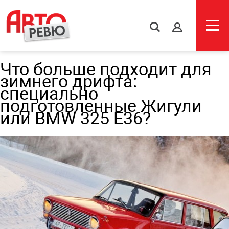
s
Что больше подходит для
зимнего дрифта:
специально
подготовленные Жигули
или BMW 325 E36?