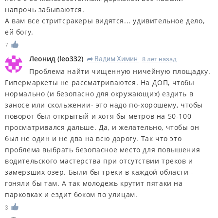
напрочь забываются.
А вам все стритсракеры видятся... удивительное дело,
ей богу.
7
Леонид
(
leo332
)
Вадим Химин
8 лет назад
R
Проблема найти чищенную ничейную площадку.
Гипермаркеты не рассматриваются. На ДОП, чтобы
нормально (и безопасно для окружающих) ездить в
заносе или скольжении- это надо по-хорошему, чтобы
поворот был открытый и хотя бы метров на 50-100
просматривался дальше. Да, и желательно, чтобы он
был не один и не два на всю дорогу. Так что это
проблема выбрать безопасное место для повышения
водительского мастерства при отсутствии треков и
замерзших озер. Были бы треки в каждой области -
гоняли бы там. А так молодежь крутит пятаки на
парковках и ездит боком по улицам.
3