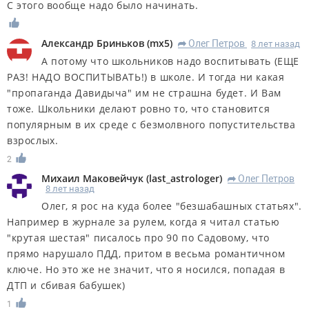
С этого вообще надо было начинать.
Александр Бриньков
(
mx5
)
Олег Петров
8 лет назад
R
А потому что школьников надо воспитывать (ЕЩЕ
РАЗ! НАДО ВОСПИТЫВАТЬ!) в школе. И тогда ни какая
"пропаганда Давидыча" им не страшна будет. И Вам
тоже. Школьники делают ровно то, что становится
популярным в их среде с безмолвного попустительства
взрослых.
2
Михаил Маковейчук
(
last_astrologer
)
Олег Петров
R
8 лет назад
Олег, я рос на куда более "безшабашных статьях".
Например в журнале за рулем, когда я читал статью
"крутая шестая" писалось про 90 по Садовому, что
прямо нарушало ПДД, притом в весьма романтичном
ключе. Но это же не значит, что я носился, попадая в
ДТП и сбивая бабушек)
1