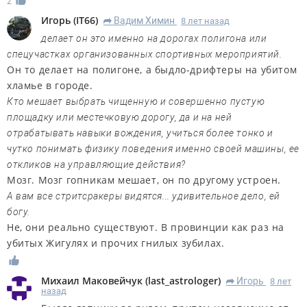
2
Игорь
(
IT66
)
Вадим Химин
8 лет назад
R
делает он это именно на дорогах полигона или
спецучастках организованных спортивных мероприятий.
Он то делает на полигоне, а быдло-дрифтеры на убитом
хламье в городе.
Кто мешает выбрать чищенную и совершенно пустую
площадку или местечковую дорогу, да и на ней
отрабатывать навыки вождения, учиться более тонко и
чутко понимать физику поведения именно своей машины, ее
откликов на управляющие действия?
Мозг. Мозг гопникам мешает, он по другому устроен.
А вам все стритсракеры видятся... удивительное дело, ей
богу.
Не, они реально существуют. В провинции как раз на
убитых Жигулях и прочих гнилых зубилах.
Михаил Маковейчук
(
last_astrologer
)
Игорь
8 лет
R
назад