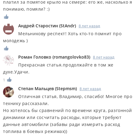
платил за помятое крыло на семере: его же, насколько я
понимаю, помяли? :)
Андрей Старостин
(
StAndr
)
8 лет назад
Мельникову респект! Хоть кто-то помнит про
молодежь )
Роман Головко
(
romangolovko83
)
8 лет назад
Прекрасная статья.продолжайте в том же
духе.Удачи.
1
Степан Мальцев
(
Stepmsm
)
8 лет назад
Отличная статья, Владимир, спасибо! Многое про
технику рассказали.
Но хотелось бы сравнений по времени круга, разгонной
динамики или сосчитать расходы, которые требуют
данные автомобили (забавы ради измерить расход
топлива в боевых режимах))