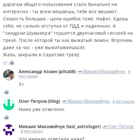
дорогам общего пользования стало банально не
интересно - ты всем мешаешь, тебе все мешают.
Скорость большая - цена ошибки тоже. Нафиг. Едешь
себе, не сильно отступая от ПДД и ладненько. А
"синдром Шумахера" глушится двухчасовой сессией на
треке. После которой ты как выжатый лимон. Впрочем,
даже за час - уже выматываешься)
Жаль, закрыли в Саратове трек((
22
Александр Козин
(
plita08
)
Михаил Маковейчук
8
R
лет назад
5+
Олег Петров
(
Oleg
)
Михаил Маковейчук
8 лет назад
R
Ниже уже ответили.
Михаил Маковейчук
(
last_astrologer
)
Олег Петров
R
8 лет назад
Что именно ответили ниже?