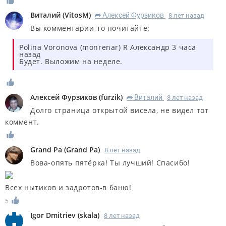
Виталий
(
VitosM
)
Алексей Фурзиков
8 лет назад
R
Вы комментарии-то почитайте:
Polina Voronova (monrenar) R Александр 3 часа
назад
Будет. Выложим на неделе.
Алексей Фурзиков
(
furzik
)
Виталий
8 лет назад
R
Долго страница открытой висела, не видел тот
коммент.
Grand Pa
(
Grand Pa
)
8 лет назад
Вова-опять пятёрка! Ты лучший! Спасибо!
Всех нытиков и задротов-в баню!
5
Igor Dmitriev
(
skala
)
8 лет назад