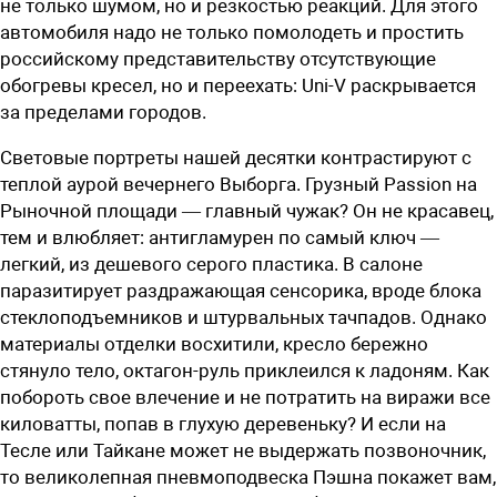
не только шумом, но и резкостью реакций. Для этого
автомобиля надо не только помолодеть и простить
российскому представительству отсутствующие
обогревы кресел, но и переехать: Uni-V раскрывается
за пределами городов.
Световые портреты нашей десятки контрастируют с
теплой аурой вечернего Выборга. Грузный Passion на
Рыночной площади — главный чужак? Он не красавец,
тем и влюбляет: антигламурен по самый ключ —
легкий, из дешевого серого пластика. В салоне
паразитирует раздражающая сенсорика, вроде блока
стеклоподъемников и штурвальных тачпадов. Однако
материалы отделки восхитили, кресло бережно
стянуло тело, октагон-руль приклеился к ладоням. Как
побороть свое влечение и не потратить на виражи все
киловатты, попав в глухую деревеньку? И если на
Тесле или Тайкане может не выдержать позвоночник,
то великолепная пневмоподвеска Пэшна покажет вам,