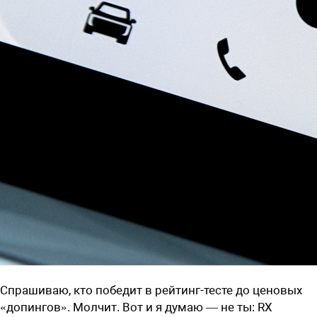
Спрашиваю, кто победит в рейтинг-тесте до ценовых
«допингов». Молчит. Вот и я думаю ­— не ты: RX