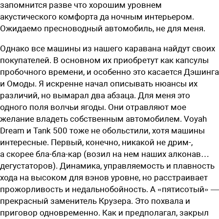
запомнится разве что хорошим уровнем
акустического комфорта да ночным интерьером.
Ожидаемо пресноводный автомобиль, не для меня.
Однако все машины из нашего каравана найдут своих
покупателей. В основном их приобретут как капсулы
пробочного времени, и особенно это касается Дэшинга
и Омоды. Я искренне начал описывать нюансы их
различий, но вымарал два абзаца. Для меня это
одного поля волчьи ягоды. Они отравляют мое
желание владеть собственным автомобилем. Voyah
Dream и Tank 500 тоже не обольстили, хотя машины
интересные. Первый, конечно, никакой не дрим-,
а скорее бла-бла-кар
(возил на нем наших алконав…
дегустаторов). Динамика, управляемость и плавность
хода на высоком для вэнов уровне, но расстраивает
прожорливость и недальнобойность. А «пятисотый» —
прекрасный заменитель Крузера. Это похвала и
приговор одновременно. Как и предполагал, закрыл