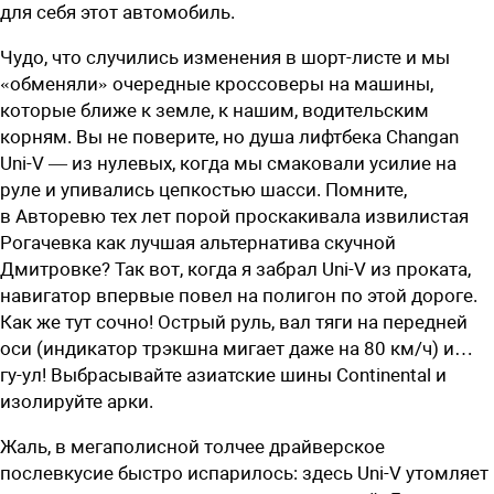
для себя этот автомобиль.
Чудо, что случились изменения в шорт-листе и мы
«обменяли» очередные кроссоверы на машины,
которые ближе к земле, к нашим, водительским
корням. Вы не поверите, но душа лифтбека Changan
Uni-V — из нулевых, когда мы смаковали усилие на
руле и упивались цепкостью шасси. Помните,
в Авторевю тех лет порой проскакивала извилистая
Рогачевка как лучшая альтернатива скучной
Дмитровке? Так вот, когда я забрал Uni-V из проката,
навигатор впервые повел на полигон по этой дороге.
Как же тут сочно! Острый руль, вал тяги на передней
оси (индикатор трэкшна мигает даже на 80 км/ч) и…
гу-ул! Выбрасывайте азиатские шины Continental и
изолируйте арки.
Жаль, в мегаполисной толчее драйверское
послевкусие быстро испарилось: здесь Uni-V утомляет