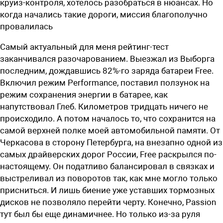
круиз-контроля, хотелось разобраться в нюансах. Но
когда начались такие дороги, миссия благополучно
провалилась
Самый актуальный для меня рейтинг-тест
заканчивался разочарованием. Выезжал из Выборга
последним, дож­давшись 82%-го заряда батареи Free.
Включил режим Performance, поставил ползунок на
режим сохранения энергии в батарее, как
напутствовал Глеб. Километров тридцать ничего не
происходило. А потом началось то, что сохранится на
самой верхней полке моей автомобильной памяти. От
Черкасова в сторону Петербурга, на внезапно одной из
самых драйверских дорог России, Free раскрылся по-
настоящему. Он податливо балансировал в связках и
выстреливал из поворотов так, как мне могло только
присниться. И лишь биение уже уставших тормозных
дисков не позволяло перейти черту. Конечно, Passion
тут был бы еще динамичнее. Но только ­из-за руля