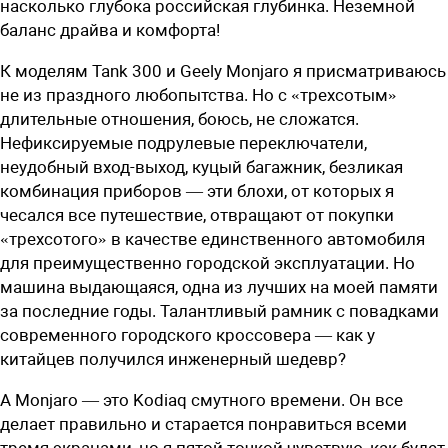
насколько глубока российская глубинка. Неземной
баланс драйва и комфорта!
К моделям Tank 300 и Geely Monjaro я присматриваюсь
не из праздного любопытства. Но с «трехсотым»
длительные отношения, боюсь, не сложатся.
Нефиксируемые подрулевые переключатели,
неудобный вход-выход, куцый багажник, безликая
комбинация приборов — эти блохи, от которых я
чесался все путешествие, отвращают от покупки
«трехсотого» в качестве единственного автомобиля
для пре­имущественно городской эксплуатации. Но
машина выдающаяся, одна из лучших на моей памяти
за последние годы. Талантливый рамник с повадками
современного городского кроссовера — как у
китайцев получился инженерный шедевр?
А Monjaro — это Kodiaq смутного времени. Он все
делает правильно и старается понравиться всеми
тремя экранами, но я пятой точкой чувствую, как будет