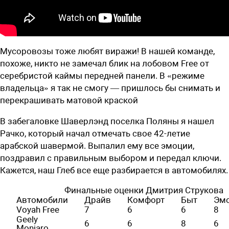
Мусоровозы тоже любят виражи! В нашей команде,
похоже, никто не замечал блик на лобовом Free от
серебристой каймы передней панели. В «режиме
владельца» я так не смогу — пришлось бы снимать и
перекрашивать матовой краской
В забегаловке Шаверлэнд поселка ­Поляны я нашел
Рачко, который начал отмечать свое 42-летие
арабской шавермой. Выпалил ему все эмоции,
поздравил с правильным выбором и передал ключи.
Кажется, наш Глеб все еще
разбирается в автомобилях.
Финальные оценки Дмитрия Струкова
Автомобили
Драйв
Комфорт
Быт
Эм
Voyah Free
7
6
6
8
Geely
6
6
8
6
Monjaro