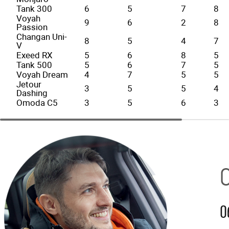
Tank 300
6
5
7
8
Voyah
9
6
2
8
Passion
Changan Uni-
8
5
4
7
V
Exeed RX
5
6
8
5
Tank 500
5
6
7
5
Voyah Dream
4
7
5
5
Jetour
3
5
5
4
Dashing
Omoda C5
3
5
6
3