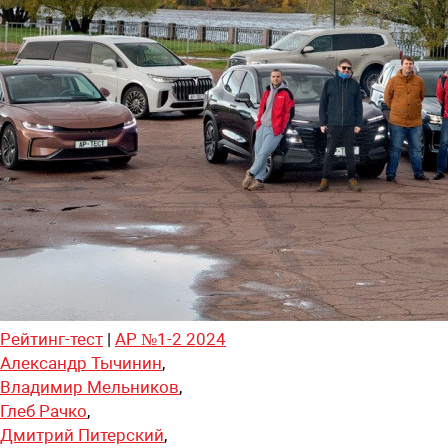
Рейтинг-тест
|
АР №1-2 2024
Александр Тычинин
,
Владимир Мельников
,
Глеб Рачко
,
Дмитрий Питерский
,