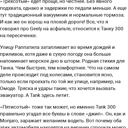
«Трехсотый» едет проще, но честнее. Без явного
подхвата, однако и задержки по педали меньше. А еще
тут традиционный вакуумник и нормальные тормоза.
И как же он хорош на плохой дороге! Все, что я
говорил про Geely на асфальте, относится к Танку 300
на пересеченке.
Улицу Раппатила затапливает во время дождей и
приливов, хотя даже в сухую погоду она больше
напоминает морское дно в шторм. Родная стихия для
Танка. Чем быстрее, тем комфортнее. Что на самом
деле происходит под колесами, становится ясно,
только если проехать по той же улице, например, на
Омоде. ­Тряска и удары такие, что хочется выз­вать
эвакуатор. А Tank здесь летит.
«Пятисотый» тоже так может, но именно Tank 300
правильно угадал все буквы в слове «джип». Он, как и
Monjaro, заражает желанием водить. Вот почему оба
этих автомобиля находятся на верхних строчках моего