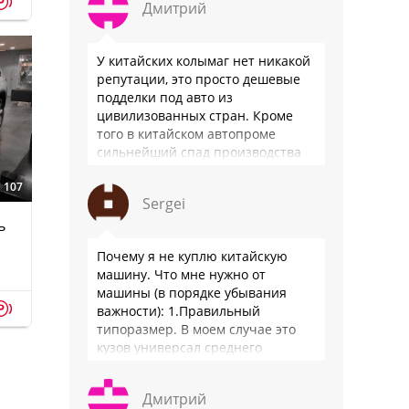
p
Дмитрий
У китайских колымаг нет никакой
репутации, это просто дешевые
подделки под авто из
цивилизованных стран. Кроме
того в китайском автопроме
сильнейший спад производства
(более 20% по итогам года)и
107
почти все китайские
Sergei
производители работают …
ь
Почему я не куплю китайскую
машину. Что мне нужно от
машины (в порядке убывания
p
важности): 1.Правильный
типоразмер. В моем случае это
кузов универсал среднего
размера. 2.Надежность. Хочется
быть уверенным, что она меня
Дмитрий
везде довезет и …