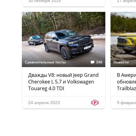
30 октября 2025
17 апрел
Сравнительные тесты
348
Новости
Дважды V8: новый Jeep Grand
В Амер
Cherokee L 5.7 и Volkswagen
обновле
Touareg 4.0 TDI
Trailbla
p
24 апреля 2023
9 феврал