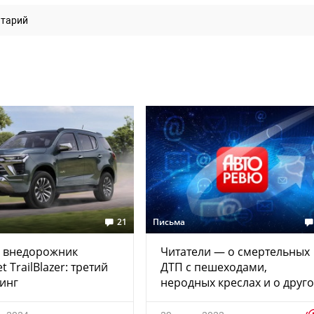
нтарий
21
Письма
 внедорожник
Читатели — о смертельных
t TrailBlazer: третий
ДТП с пешеходами,
инг
неродных креслах и о друг