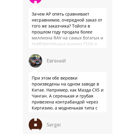
Зачем АР опять сравнивает
несравнимое, очередной заказ от
того же заказчика? Тойота в
прошлом году продала более
миллиона RAV на самых богатых и
требовательных рынках США и
Японии, в очередной раз
подтвердив статус …
Евгений
При этом обе веревки
произведены на одном заводе в
Китае. Например, как Мазда СХ5 и
Чанган. А серенькая и грубая
привезена контрабандой через
Киргизию, а модненькая типа с
гарантией
Sergei