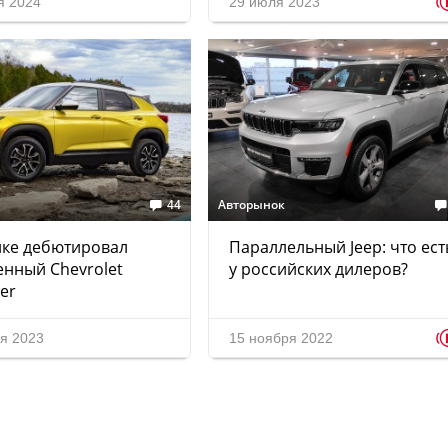
я 2024
29 июля 2023
44
Авторынок
ике дебютировал
Параллельный Jeep: что ест
нный Chevrolet
у российских дилеров?
zer
я 2023
15 ноября 2022