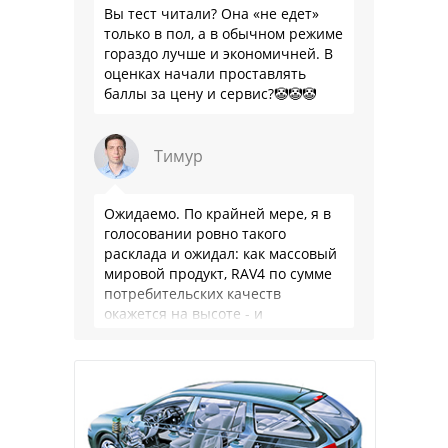
Вы тест читали? Она «не едет»
только в пол, а в обычном режиме
гораздо лучше и экономичней. В
оценках начали проставлять
баллы за цену и сервис?🤡🤡🤡
Тимур
Ожидаемо. По крайней мере, я в
голосовании ровно такого
расклада и ожидал: как массовый
мировой продукт, RAV4 по сумме
потребительских качеств
окажется на высоте - и
комфортнее, и продуманнее (если
такое слово …