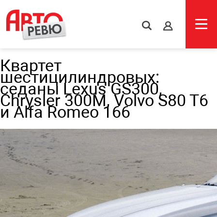
s
Квартет
шестицилиндровых:
седаны Lexus GS300,
Chrysler 300M, Volvo S80 T6
и Alfa Romeo 166