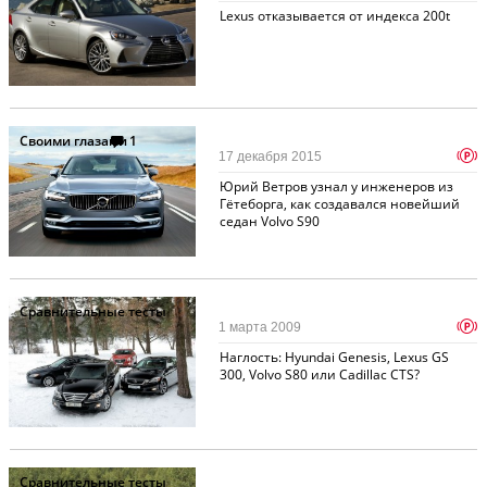
Lexus отказывается от индекса 200t
Своими глазами
1
p
17 декабря 2015
Юрий Ветров узнал у инженеров из
Гётеборга, как создавался новейший
седан Volvo S90
Сравнительные тесты
p
1 марта 2009
Наглость: Hyundai Genesis, Lexus GS
300, Volvo S80 или Cadillac CTS?
Сравнительные тесты