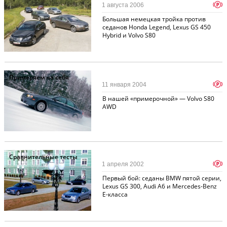
p
1 августа 2006
Большая немецкая тройка против
седанов Honda Legend, Lexus GS 450
Hybrid и Volvo S80
Примеряем на себя
p
11 января 2004
В нашей «примерочной» — Volvo S80
AWD
Сравнительные тесты
p
1 апреля 2002
Первый бой: седаны BMW пятой серии,
Lexus GS 300, Audi A6 и Mercedes-Benz
E-класса