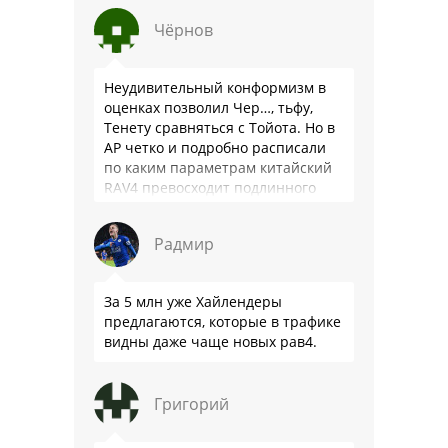
Чёрнов
Неудивительный конформизм в
оценках позволил Чер…, тьфу,
Тенету сравняться с Тойота. Но в
АР четко и подробно расписали
по каким параметрам китайский
RAV4 превосходит подлинного
китайца: лучше и комфортнее
подвеска едет ровно и приятно …
Радмир
За 5 млн уже Хайлендеры
предлагаются, которые в трафике
видны даже чаще новых рав4.
Григорий