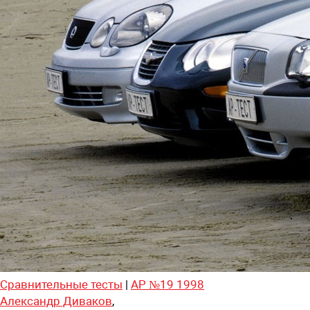
Сравнительные тесты
|
АР №19 1998
Александр Диваков
,