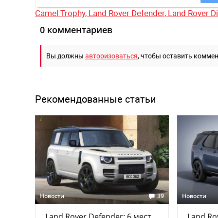
Camel Trophy,
Land Rover Defender,
Land Rover D
0 комментариев
Вы должны
авторизоваться
, чтобы оставить комме
Рекомендованные статьи
Новости
39
Новости
Land Rover Defender: 6 мест,
Land Ro