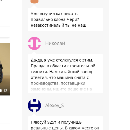
Уже выучил как писать
правильно клона Чери?
незакостинелый ты не наш
Николай
Да-да, я уже столкнулся с этим.
Правда в области строительной
техники. Нам китайский завод
ответил, что машина снята с
производства, поставщики
заменены, ищите решение на
12
местном рынке. Ответ завода на
официальном бланке …
Alexey_S
Плюсуй 925т и получишь
реальные цены. В каком месте он