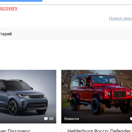
iscovery
Новые свер
нтарий
66
Новости
ver Discovery:
Helderburg Rocco: Defender