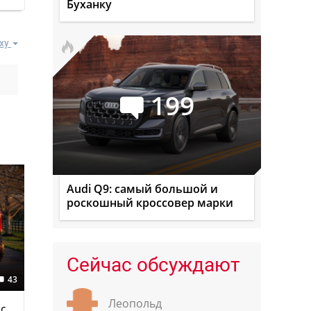
Буханку
ху
199
Audi Q9: самый большой и
роскошный кроссовер марки
Сейчас обсуждают
43
Леопольд
 с