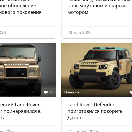
ное обновление
новым кузовом и старым
нового поколения
мотором
026
29 мая 2026
35
Новости
еский Land Rover
Land Rover Defender
r принарядился в
приготовился покорить
cta
Дакар
ря 2025
27 ноября 2025