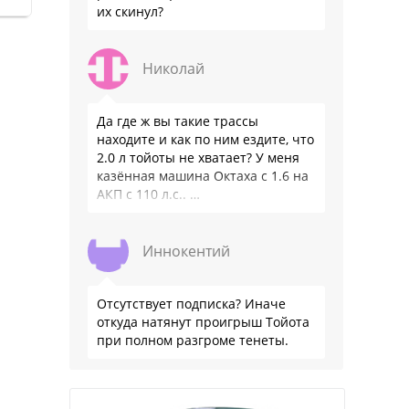
их скинул?
Николай
Да где ж вы такие трассы
находите и как по ним ездите, что
2.0 л тойоты не хватает? У меня
казённая машина Октаха с 1.6 на
АКП с 110 л.с.. …
Иннокентий
Отсутствует подписка? Иначе
откуда натянут проигрыш Тойота
при полном разгроме тенеты.