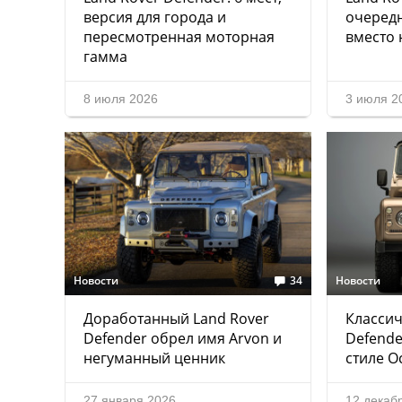
версия для города и
очеред
пересмотренная моторная
вместо 
гамма
8 июля 2026
3 июля 2
Новости
34
Новости
Доработанный Land Rover
Классич
Defender обрел имя Arvon и
Defende
негуманный ценник
стиле O
27 января 2026
12 декаб