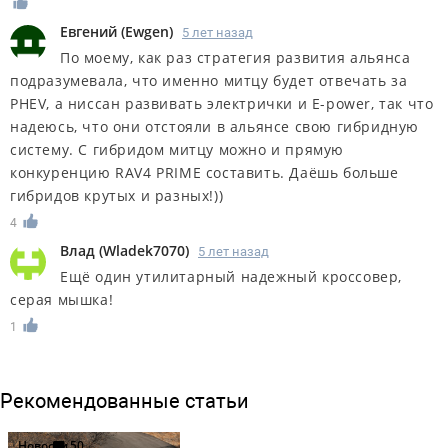
Евгений
(
Ewgen
)
5 лет назад
По моему, как раз стратегия развития альянса
подразумевала, что именно митцу будет отвечать за
PHEV, а ниссан развивать электрички и E-power, так что
надеюсь, что они отстояли в альянсе свою гибридную
систему. С гибридом митцу можно и прямую
конкуренцию RAV4 PRIME составить. Даёшь больше
гибридов крутых и разных!))
4
Влад
(
Wladek7070
)
5 лет назад
Ещё один утилитарный надежный кроссовер,
серая мышка!
1
Рекомендованные статьи
Новости
50