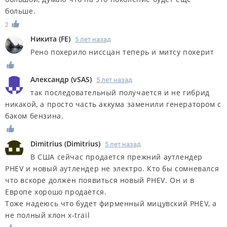
больше.
2
Никита
(
FE
)
5 лет назад
Рено похерило ниссцан теперь и митсу похерит
Александр
(
vSAS
)
5 лет назад
так последовательный получается и не гибрид
никакой, а просто часть аккума заменили генератором с
баком бензина.
Dimitrius
(
Dimitrius
)
5 лет назад
В США сейчас продается прежний аутлендер
PHEV и новый аутлендер не электро. Кто бы сомневался
что вскоре должен появиться новый PHEV. Он и в
Европе хорошо продаётся.
Тоже надеюсь что будет фирменный мицувский PHEV, а
не полный клон x-trail