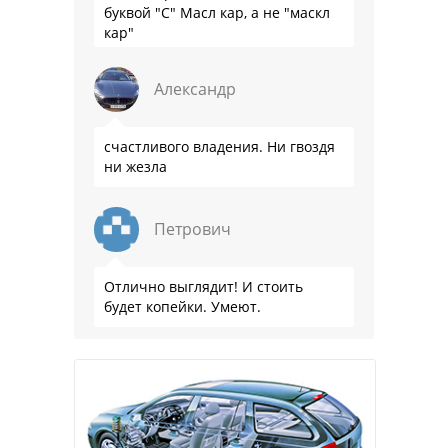
буквой "С" Масл кар, а не "маскл
кар"
Александр
счастливого владения. Ни гвоздя
ни жезла
Петрович
Отлично выглядит! И стоить
будет копейки. Умеют.