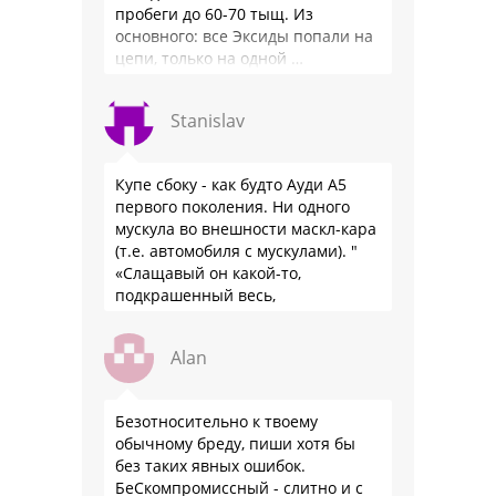
пробеги до 60-70 тыщ. Из
основного: все Эксиды попали на
цепи, только на одной …
Stanislav
Купе сбоку - как будто Ауди А5
первого поколения. Ни одного
мускула во внешности маскл-кара
(т.е. автомобиля с мускулами). "
«Слащавый он какой-то,
подкрашенный весь,
подпудренный как баба... Весь
такой... Одно слово — румын»
Alan
Безотносительно к твоему
обычному бреду, пиши хотя бы
без таких явных ошибок.
БеСкомпромиссный - слитно и с