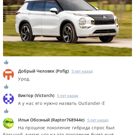
Добрый Человек
(
Pofig
)
5 лет назад
Урод.
Виктор
(
Victorch
)
5 лет назад
А у нас его нужно назвать Outlander-Ё
Илья Обозный
(
Raptor768944e
)
5 лет назад
На прошлое поколение гибрида спрос был
большой, думаю что на это поколение будет ещё