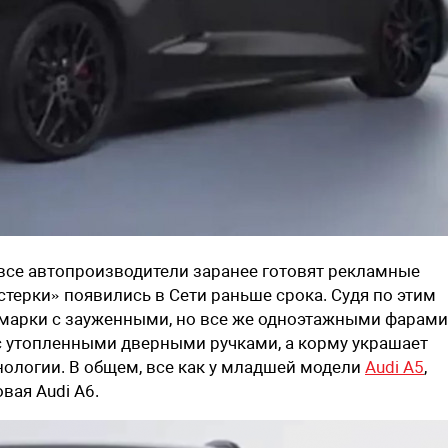
все автопроизводители заранее готовят рекламные
терки» появились в Сети раньше срока. Судя по этим
 марки с зауженными, но все же одноэтажными фарами
с утопленными дверными ручками, а корму украшает
ологии. В общем, все как у младшей модели
Audi A5
,
вая Audi A6.