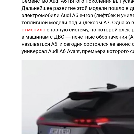
Семейство Audi A6 пятого поколения выпускает
Дальнейшее развитие этой модели пошло в д
электромобили Audi A6 e-tron (лифтбек и унив
топливной модели под индексом A7. Однако 
отменило
спорную систему, по которой электр
а машинам с ДВС — нечетные обозначения (A5,
называться A6, и сегодня состоялся ее анон
универсал Audi A6 Avant, премьера которого с