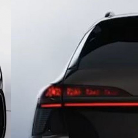
Неудивительный конформизм в
оценках позволил Чер…, тьфу,
Тенету сравняться с Тойота. Но в
АР четко и подробно расписали
по каким параметрам китайский
RAV4 превосходит подлинного
китайца: лучше и комфортнее
подвеска едет ровно и приятно …
Леопольд
Уже выучил как писать
правильно клона Чери?
незакостинелый ты не наш
Тимур
Ожидаемо. По крайней мере, я в
голосовании ровно такого