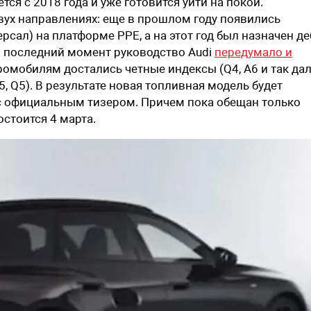
ся с 2018 года и уже готовится уйти на покой.
вух направлениях: еще в прошлом году появились
ерсал) на платформе PPE, а на этот год был назначен д
в последний момент руководство Audi
передумало и
омобилям достались четные индексы (Q4, A6 и так дал
 Q5). В результате новая топливная модель будет
с с официальным тизером. Причем пока обещан только
остоится 4 марта.