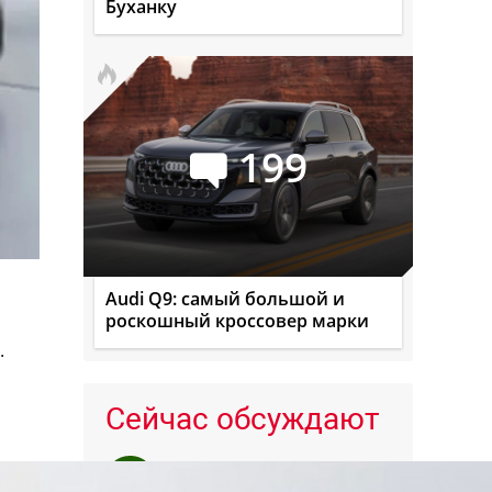
Буханку
199
Audi Q9: самый большой и
роскошный кроссовер марки
.
Сейчас обсуждают
Чёрнов