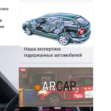
рана
й
ми
Наша экспертиза
подержанных автомобилей