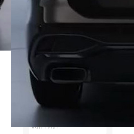
расклада и ожидал: как массовый
мировой продукт, RAV4 по сумме
потребительских качеств
окажется на высоте - и
комфортнее, и продуманнее (если
такое слово …
Alexey_S
Плюсуй 925т и получишь
реальные цены. В каком месте он
их скинул?
Николай
Да где ж вы такие трассы
находите и как по ним ездите, что
2.0 л тойоты не хватает? У меня
казённая машина Октаха с 1.6 на
АКП с 110 л.с.. …