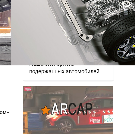
салона хуже. Не, …
Наша экспертиза
подержанных автомобилей
том»