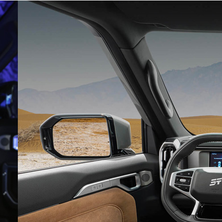
Рассылка
Лучшие материалы Авторевю — в
вашем почтовом ящике
Предоставляя e-mail, вы подтверждаете
свое согласие с условиями
политики
конфиденциальности