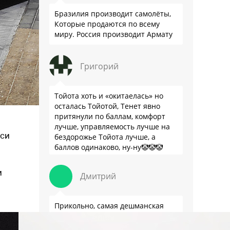
Бразилия производит самолёты,
Которые продаются по всему
миру. Россия производит Армату
Григорий
Тойота хоть и «окитаелась» но
осталась Тойотой, Тенет явно
притянули по баллам, комфорт
лучше, управляемость лучше на
оси
бездорожье Тойота лучше, а
баллов одинаково, ну-ну🤡🤡🤡
и
Дмитрий
Прикольно, самая дешманская
версия Рав4 во многом даже
лучше модно-современного