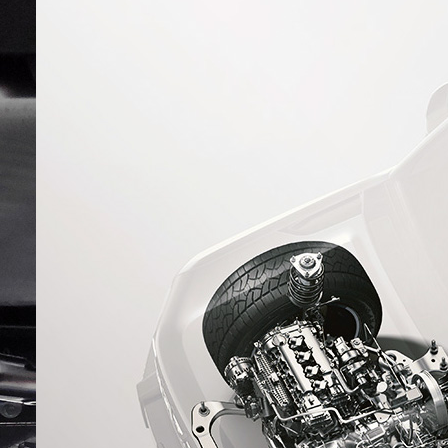
тенета:D
Дмитрий
У вас между все похерить, и
заниматься хернёй, промежутка
не существует? Ну, там,
посмотреть, что действия,
которые принимаются, не
эффективны, значит нужно
сделать как то по другому, не?
Или только две крайности? Хватит
SaleDirector
…
Нет, подожди. Ты же и десятки
таких же строчили что рав
разорвет китайца. А тут, чтобы
суицидов не было, очень усердно
натянули ничью. Динамика
фуфел, тормоза хвже, материалы