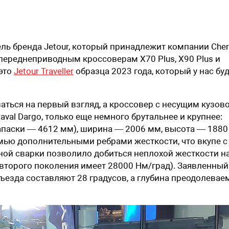
ль бренда Jetour, который принадлежит компании Chery
 переднеприводным кроссоверам X70 Plus, X90 Plus и
это
Jetour Traveller
образца 2023 года, который у нас бу
аться на первый взгляд, а кроссовер с несущим кузов
al Dargo, только еще немного брутальнее и крупнее:
апаски — 4612 мм), ширина — 2006 мм, высота — 1880
мью дополнительными ребрами жесткости, что вкупе с
ой сварки позволило добиться неплохой жесткости н
 второго поколения имеет 28000 Нм/град). Заявленный
ъезда составляют 28 градусов, а глубина преодолевае