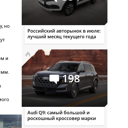
, но
Российский авторынок в июле:
лучший месяц текущего года
дут
ом и
 мм.
198
а
мого
Audi Q9: самый большой и
роскошный кроссовер марки