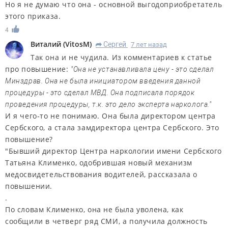
Но я не думаю что она - основной выгодоприобретатель
этого приказа.
4
Виталий
(
VitosM
)
Сергей
7 лет назад
R
Так она и не чудила. Из комментариев к статье
про повышение:
"Она не устанавливала цену - это сделал
Минздрав. Она не была инициатором введения данной
процедуры - это сделал МВД. Она подписала порядок
проведения процедуры, т.к. это дело эксперта нарколога."
И я чего-то не понимаю. Она была директором центра
Сербского, а стала замдиректора центра Сербского. Это
повышение?
"
Бывший директор Центра наркологии имени Сербского
Татьяна Клименко, одобрившая новый механизм
медосвидетельствования водителей, рассказала о
повышении.
.
По словам Клименко, она не была уволена, как
сообщили в четверг ряд СМИ, а
получила должность