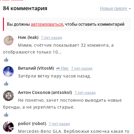
84 комментария
Новые сверху
Вы должны
авторизоваться
, чтобы оставить комментарий
Ник
(
leak
)
7 лет назад
Мммм, счётчик показывает 32 коммента, а
отображаются только 10...
Виталий
(
VitosM
)
Ник
7 лет назад
R
Затёрли ветку пару часов назад.
Антон Соколов
(
antsokol
)
7 лет назад
Не понятно, зачет постоянно выводить новые
бренды, а не укреплять старые.
робот
(
robot
)
7 лет назад
Mercedes-Benz GLA. Верблюжья колючка какая то