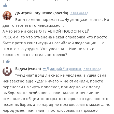
Дмитрий Евтушенко
(
poetda
)
7 лет назад
Вот что меня поражает....Ну день уже терпел. Но
два то терпеть то невозможно...
А что это ни слова О ГЛАВНОЙ НОВОСТИ СЕЙ
РОССИИ..то что отменена некая справочка что просто
бьет против конституции Российской Федерации...То
что кто это учудил- Уже уволена....Или писать о
хорошем- это не стиль авторевю?
8
Вадим
(
wasch
)
Дмитрий Евтушенко
7 лет назад
R
"учудила" вряд ли она; не уволена, а ушла сама,
неизвестно еще куда; ничего ж не отменили, просто
перенесли на "чуть попозже", примерно как перед
выборами не особо повышали налоги и пенсии не
отменяли, в общем-то открыто говоря, что сделают это
после выборов, а то народ не проголосовать может... но
народ умен, понятлив - проголосовал, как должно