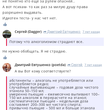
не понятно кто еще за рулем опасней..
А вот психам- то как раз за милую душу права
разрешено выдавать.
Идиотен теста- у нас чет нет.
Сергей
(
Dagger
)
Дмитрий Евтушенко
7 лет назад
R
Потому что алкоголизмом страдают все.
Не нужно обобщать. Я не страдаю.
Дмитрий Евтушенко
(
poetda
)
Сергей
7 лет назад
R
А вы Вот кому соответствуете?
абстиненты – алкоголь не употребляется или
употребляется редко;
случайные выпивающие – годовая доза чистого
этанола 50–150 мл;
умеренно пьющие – ежемесячно выпивают 100–
150 мл алкоголя в перерасчете на этанол;
систематически пьющие – недельная доза
составляет 200–300 мл чистого спирта;
привычно пьющие – 500 мл и больше этанола