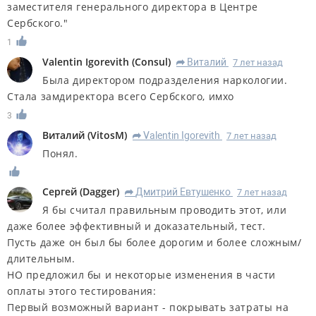
заместителя генерального директора в Центре
Сербского
."
1
Valentin Igorevith
(
Consul
)
Виталий
7 лет назад
R
Была директором подразделения наркологии.
Стала замдиректора всего Сербского, имхо
3
Виталий
(
VitosM
)
Valentin Igorevith
7 лет назад
R
Понял.
Сергей
(
Dagger
)
Дмитрий Евтушенко
7 лет назад
R
Я бы считал правильным проводить этот, или
даже более эффективный и доказательный, тест.
Пусть даже он был бы более дорогим и более сложным/
длительным.
НО предложил бы и некоторые изменения в части
оплаты этого тестирования:
Первый возможный вариант - покрывать затраты на