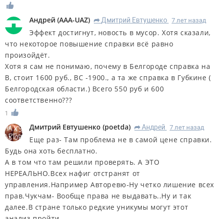
Андрей
(
AAA-UAZ
)
Дмитрий Евтушенко
7 лет назад
R
Эффект достигнут, новость в мусор. Хотя сказали,
что некоторое повышение справки всё равно
произойдёт.
Хотя я сам не понимаю, почему в Белгороде справка на
В, стоит 1600 руб., ВС -1900., а та же справка в Губкине (
Белгородская области.) Всего 550 руб и 600
соответственно???
1
Дмитрий Евтушенко
(
poetda
)
Андрей
7 лет назад
R
Еще раз- Там проблема не в самой цене справки.
Будь она хоть бесплатно.
А в том что там решили проверять. А ЭТО
НЕРЕАЛЬНО.Всех нафиг отстранят от
управления.Например Авторевю-Ну четко лишение всех
прав.Чукчам- Вообще права не выдавать..Ну и так
далее.В стране только редкие уникумы могут этот
анализ пройти.