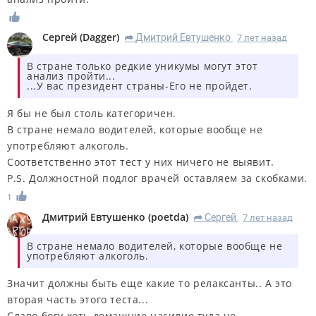
Сергей
(
Dagger
)
Дмитрий Евтушенко
7 лет назад
R
В стране только редкие уникумы могут этот
анализ пройти...
...У вас президент страны-Его не пройдет.
Я бы не был столь категоричен.
В стране немало водителей, которые вообще не
употребляют алкоголь.
Соответственно этот тест у них ничего не выявит.
P.S. Должностной подлог врачей оставляем за скобками.
1
Дмитрий Евтушенко
(
poetda
)
Сергей
7 лет назад
R
В стране немало водителей, которые вообще не
употребляют алкоголь.
Значит должны быть еще какие то релаксанты.. А это
вторая часть этого теста...
Славо богу хоть домашние насилие туда не