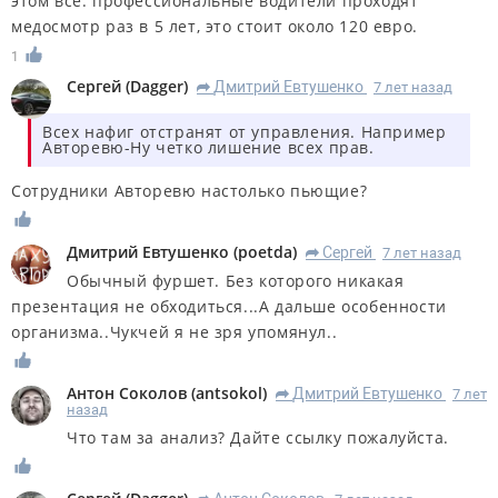
этом всё. профессиональные водители проходят
медосмотр раз в 5 лет, это стоит около 120 евро.
1
Сергей
(
Dagger
)
Дмитрий Евтушенко
7 лет назад
R
Всех нафиг отстранят от управления. Например
Авторевю-Ну четко лишение всех прав.
Сотрудники Авторевю настолько пьющие?
Дмитрий Евтушенко
(
poetda
)
Сергей
7 лет назад
R
Обычный фуршет. Без которого никакая
презентация не обходиться...А дальше особенности
организма..Чукчей я не зря упомянул..
Антон Соколов
(
antsokol
)
Дмитрий Евтушенко
7 лет
R
назад
Что там за анализ? Дайте ссылку пожалуйста.