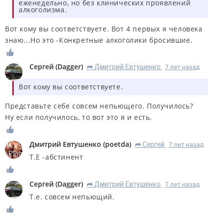
еженедельно, но без клинических проявлений
алкоголизма.
Вот кому вы соответствуете. Вот 4 первых я человека
знаю...Но это -Конкретные алкоголики бросившие.
Сергей
(
Dagger
)
Дмитрий Евтушенко
7 лет назад
R
Вот кому вы соответствуете.
Представьте себе совсем непьющего. Получилось?
Ну если получилось, то вот это я и есть.
Дмитрий Евтушенко
(
poetda
)
Сергей
7 лет назад
R
Т.Е -абстинент
Сергей
(
Dagger
)
Дмитрий Евтушенко
7 лет назад
R
Т.е. совсем непьющий.