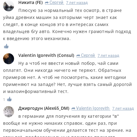
Никита
(
FE
)
Сергей
7 лет назад
R
Плюсую за нормальный тех осмотр, в стране
уйма древних машин за которыми черт знает как
следят, в конце концов это в интересах самих
владельцев б/у авто. Конечно нужен грамотный подход
к введению этого механизма.
Valentin Igorevith
(
Consul
)
Сергей
7 лет назад
R
Ну а чтоб не ввести новый побор, чай сами
оплатят. Они никогда ничего не теряют. Обратных
примеров нет. А чтоб не посмотреть, какие методики
применяют на западе? Нет, лучше взять самый дорогой
и малоинформативный тест.
1
Джиргодун
(
Alex65_DM
)
Valentin Igorevith
7 лет назад
R
в германии для получения ву категории "в"
вообще не нужно никаких справок. один раз, при
первоначальном обучении делается тест на зрение. на