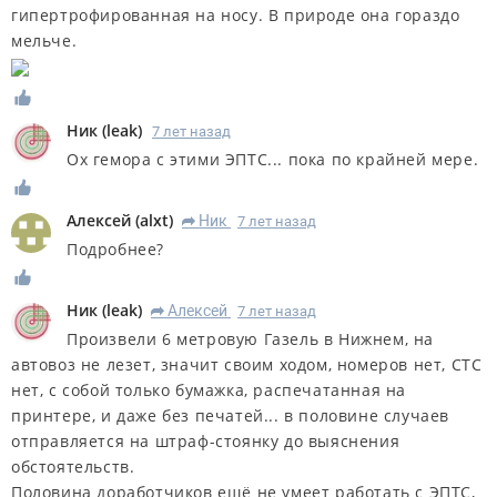
гипертрофированная на носу. В природе она гораздо
мельче.
Ник
(
leak
)
7 лет назад
Ох гемора с этими ЭПТС... пока по крайней мере.
Алексей
(
alxt
)
Ник
7 лет назад
R
Подробнее?
Ник
(
leak
)
Алексей
7 лет назад
R
Произвели 6 метровую Газель в Нижнем, на
автовоз не лезет, значит своим ходом, номеров нет, СТС
нет, с собой только бумажка, распечатанная на
принтере, и даже без печатей... в половине случаев
отправляется на штраф-стоянку до выяснения
обстоятельств.
Половина доработчиков ещё не умеет работать с ЭПТС,