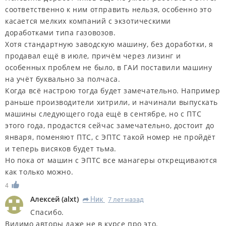
соответственно к ним отправить нельзя, особенно это
касается мелких компаний с экзотическими
доработками типа газовозов.
Хотя стандартную заводскую машину, без доработки, я
продавал ещё в июле, причём через лизинг и
особенных проблем не было, в ГАИ поставили машину
на учёт буквально за полчаса.
Когда всё настрою тогда будет замечательно. Например
раньше производители хитрили, и начинали выпускать
машины следующего года ещё в сентябре, но с ПТС
этого года, продастся сейчас замечательно, достоит до
января, поменяют ПТС, с ЭПТС такой номер не пройдёт
и теперь висяков будет тьма.
Но пока от машин с ЭПТС все манагеры открещиваются
как только можно.
4
Алексей
(
alxt
)
Ник
7 лет назад
R
Спасибо.
Видимо авторы даже не в курсе про это.