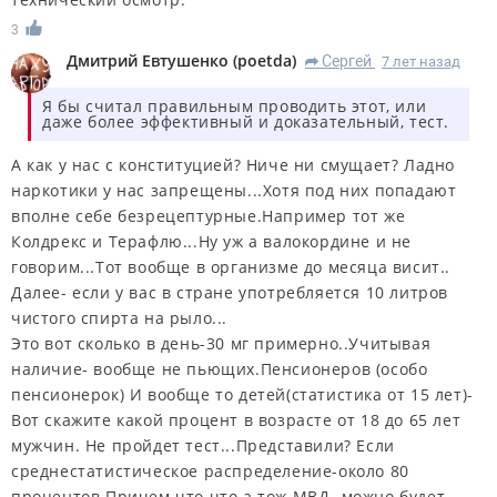
3
Дмитрий Евтушенко
(
poetda
)
Сергей
7 лет назад
R
Я бы считал правильным проводить этот, или
даже более эффективный и доказательный, тест.
А как у нас с конституцией? Ниче ни смущает? Ладно
наркотики у нас запрещены...Хотя под них попадают
вполне себе безрецептурные.Например тот же
Колдрекс и Терафлю...Ну уж а валокордине и не
говорим...Тот вообще в организме до месяца висит..
Далее- если у вас в стране употребляется 10 литров
чистого спирта на рыло...
Это вот сколько в день-30 мг примерно..Учитывая
наличие- вообще не пьющих.Пенсионеров (особо
пенсионерок) И вообще то детей(статистика от 15 лет)-
Вот скажите какой процент в возрасте от 18 до 65 лет
мужчин. Не пройдет тест...Представили? Если
среднестатистическое распределение-около 80
процентов.Причем что что а тож МВД- можно будет