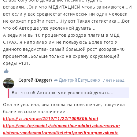
вставили...Они что МЕДИТАЦИЕЙ чтоль занимаются...И
вот если у вас среднестатистически- ни один человек
не сможет пройти тест....Ну вот Такая статистика....Вот
что об Авторше уже уволенной думать...
А ведь я и вы 10 процентов доходов платим в МЕД
СТРАХ. Я например им не пользуюсь.Более того У
данного ведомства- самый большой рост доходов+40
процентов..Больше только на охрану окружающей
среды +121.
Сергей
(
Dagger
)
Дмитрий Евтушенко
7 лет назад
R
Вот что об Авторше уже уволенной думать...
Она не уволена, она пошла на повышение, получила
более высокое назначение -
https://vz.ru/news/2019/11/22/1009806.html
https://nsn.fm/society/chinovnitsu-odobrivshuu-novuu-
sistemu-medosmotra-voditelei-otpravili-na-povyshenie