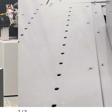
1
/
3