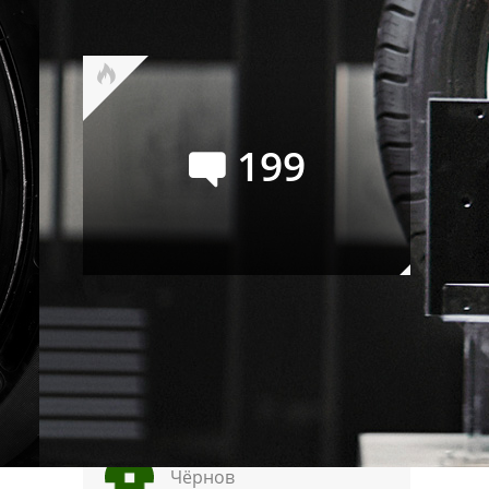
Буханку
199
Audi Q9: самый большой и
роскошный кроссовер марки
Сейчас обсуждают
Чёрнов