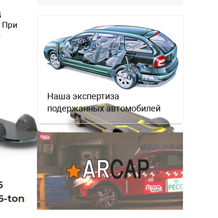
д
. При
е
Наша экспертиза
подержанных автомобилей