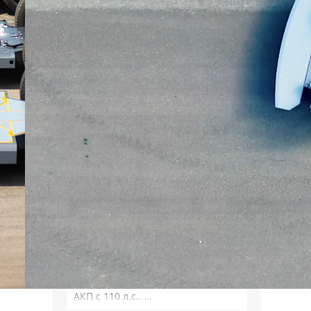
расклада и ожидал: как массовый
мировой продукт, RAV4 по сумме
потребительских качеств
окажется на высоте - и
комфортнее, и продуманнее (если
такое слово …
Alexey_S
Плюсуй 925т и получишь
реальные цены. В каком месте он
их скинул?
Николай
Да где ж вы такие трассы
находите и как по ним ездите, что
2.0 л тойоты не хватает? У меня
казённая машина Октаха с 1.6 на
АКП с 110 л.с.. …