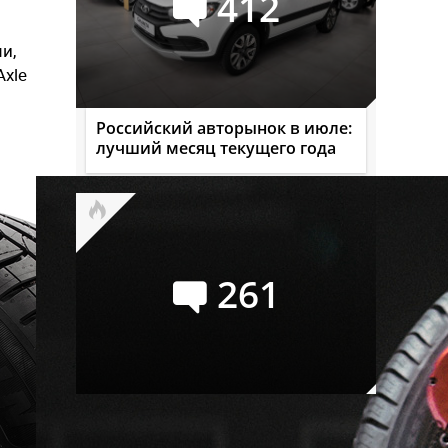
412
и,
Axle
Российский авторынок в июле:
лучший месяц текущего года
261
Семейство УАЗ СГР
официально переименовано в