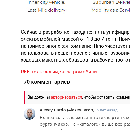
Сейчас в разработке находятся пять унифици
электромобилей массой от 1,8 до 7 тонн. При
например, японская компания Hino участвует
использовать их для перспективных грузовик
ходовых макетных образцов, а рабочие протот
REE,
технологии,
электромобили
70 комментариев
Вы должны
авторизоваться
, чтобы оставить комме
Alexey Cardo
(
AlexeyCardo
)
5 лет назад
Но позвольте, кажется на этих картинка
фургончиков. На «каталоге» выше все ра