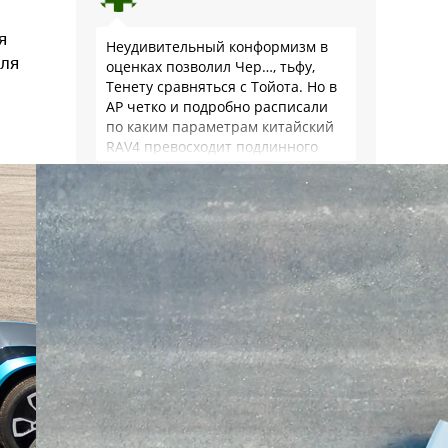
я
Неудивительный конформизм в
для
оценках позволил Чер…, тьфу,
Тенету сравняться с Тойота. Но в
АР четко и подробно расписали
по каким параметрам китайский
RAV4 превосходит подлинного
китайца: лучше и комфортнее
подвеска едет ровно и приятно …
Леопольд
Уже выучил как писать
правильно клона Чери?
незакостинелый ты не наш
Тимур
Ожидаемо. По крайней мере, я в
голосовании ровно такого