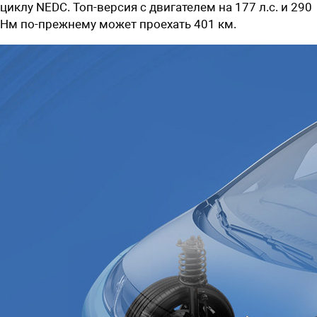
циклу NEDC. Топ-версия с двигателем на 177 л.с. и 290
Нм по-прежнему может проехать 401 км.