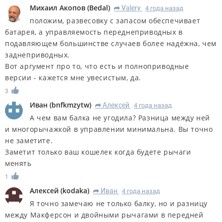
Михаил Акопов
(
Bedal
)
Valery
4 года назад
R
положим, развесовку с запасом обеспечивает
батарея, а управляемость переднеприводных в
подавляющем большинстве случаев более надёжна, чем
заднеприводных.
Вот аргумент про то, что есть и полноприводные
версии - кажется мне увесистым, да.
3
Иван
(
bnfkmzytw
)
Алексей
4 года назад
R
А чем вам балка не угодила? Разница между ней
и многорычажкой в управлении минимальна. Вы точно
не заметите.
Заметит только ваш кошелек когда будете рычаги
менять
1
Алексей
(
kodaka
)
Иван
4 года назад
R
Я точно замечаю не только балку, но и разницу
между Макферсон и двойными рычагами в передней