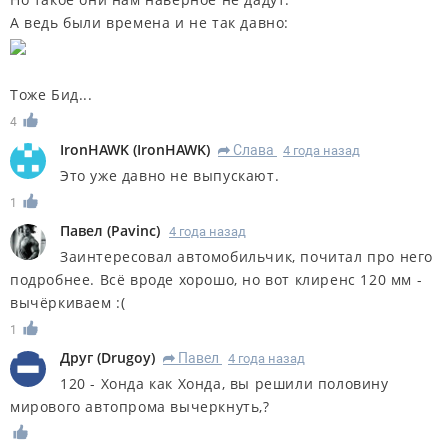
А ведь были времена и не так давно:
Тоже Бид...
4
IronHAWK
(
IronHAWK
)
Слава
4 года назад
R
Это уже давно не выпускают.
1
Павел
(
Pavinc
)
4 года назад
Заинтересовал автомобильчик, почитал про него
подробнее. Всё вроде хорошо, но вот клиренс 120 мм -
вычёркиваем :(
1
Друг
(
Drugoy
)
Павел
4 года назад
R
120 - Хонда как Хонда, вы решили половину
мирового автопрома вычеркнуть,?