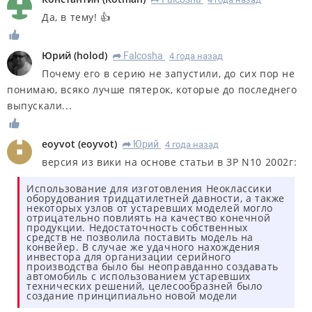
Да, в тему! 👍
Юрий
(
holod
)
Falcosha
4 года назад
R
Почему его в серию не запустили, до сих пор не
понимаю, всяко лучше пятерок, которые до последнего
выпускали...
eoyvot
(
eoyvot
)
Юрий
4 года назад
R
версия из вики на основе статьи в ЗР N10 2002г:
Использование для изготовления Неоклассики
оборудования тридцатилетней давности, а также
некоторых узлов от устаревших моделей могло
отрицательно повлиять на качество конечной
продукции. Недостаточность собственных
средств не позволила поставить модель на
конвейер. В случае же удачного нахождения
инвестора для организации серийного
производства было бы неоправданно создавать
автомобиль с использованием устаревших
технических решений, целесообразней было
создание принципиально новой модели