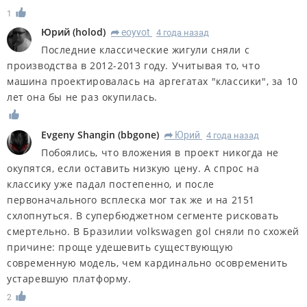
1
Юрий
(
holod
)
eoyvot
4 года назад
R
Последние классические жигули сняли с
производства в 2012-2013 году. Учитывая то, что
машина проектировалась на аргегатах "классики", за 10
лет она бы не раз окупилась.
Evgeny Shangin
(
bbgone
)
Юрий
4 года назад
R
Побоялись, что вложения в проект никогда не
окупятся, если оставить низкую цену. А спрос на
классику уже падал постепенно, и после
первоначального всплеска мог так же и на 2151
схлопнуться. В супербюджетном сегменте рисковать
смертельно. В Бразилии volkswagen gol сняли по схожей
причине: проще удешевить существующую
современную модель, чем кардинально осовременить
устаревшую платформу.
2