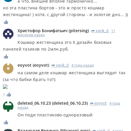
а что, внешне вполне гармонично...
но эта пластика бортов - это ж просто кошмар
жестянщика! ) хотя, с другой стороны - и золотое дно... ))
Христофор Бонифатьич
(
pitersing
)
yarik_d
11
R
месяцев назад
Кошмар жестянщика это Х дизайн боковых
панелей тазиков по 2млн.руб.
eoyvot
(
eoyvot
)
yarik_d
4 года назад
R
на самом деле кошмар жестянщика выглядит так
(за что бабки брать то?):
1
deleted_06.10.23
(
deleted_06.10.23
)
eoyvot
4 года
R
назад
Он поди пластиково-одноразовый
Владислав Величко
(
MirasonLargo
)
yarik_d
4 года