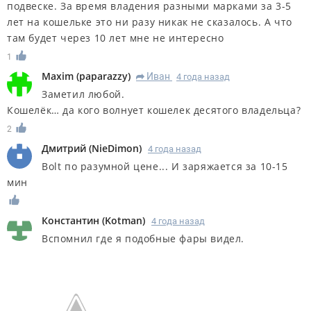
подвеске. За время владения разными марками за 3-5
лет на кошельке это ни разу никак не сказалось. А что
там будет через 10 лет мне не интересно
1
Maxim
(
paparazzy
)
Иван
4 года назад
R
Заметил любой.
Кошелёк… да кого волнует кошелек десятого владельца?
2
Дмитрий
(
NieDimon
)
4 года назад
Bolt по разумной цене... И заряжается за 10-15
мин
Константин
(
Kotman
)
4 года назад
Вспомнил где я подобные фары видел.