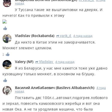
R
назад
У Туссана такие же выштамповки на дверях. И
ничего! Как-то привыкли к этому
Vladislav
(
Rockabanda
)
yarik_d
4 года назад
R
Да никто в Китае этим не заморачивается.
Меняют элемент целиком.
2
Valery
(
NF
)
Vladislav
4 года назад
R
Я из Беларуси, у нас мне кажется тоже уже давно
кузовщину только меняют, в основном на б/ушку.
Василий Алибабаевич
(
Basilevs Alibabaevich
)
4 года
назад
Поставить двс 100л.с.,автомат,подогрев лобового
и зеркал, повесить камазовского жеребца и вот она
новая Ока. А не та уродливая машина, что была