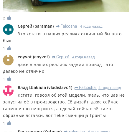
2
Сергей
(
paraman
)
Falcosha
4 года назад
R
Это кстати в наших реалиях отличный бы авто
был.
1
eoyvot
(
eoyvot
)
Сергей
4 года назад
R
даже в наших реалиях задний привод - это
далеко не отлично
1
Влад Шабала
(
vladislavo1
)
Falcosha
4 года назад
R
Кстати, говоря об этой модели. Жаль, что Ваз не
запустил её в производство. Её дизайн даже сейчас
гармонично смотрится, а сделай сейчас лёгкие х-
образные вставки. вот тебе сменщица Гранты
1
Константин
(
Kotman
)
Falcosha
4 года назад
R