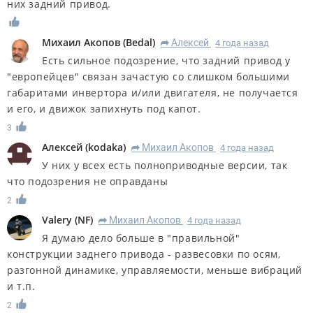
них задний привод.
Михаил Акопов
(
Bedal
)
Алексей
4 года назад
R
Есть сильное подозрение, что задний привод у
"европейцев" связан зачастую со слишком большими
габаритами инвертора и/или двигателя, не получается
и его, и движок запихнуть под капот.
3
Алексей
(
kodaka
)
Михаил Акопов
4 года назад
R
У них у всех есть полноприводные версии, так
что подозрения не оправданы
2
Valery
(
NF
)
Михаил Акопов
4 года назад
R
Я думаю дело больше в "правильной"
конструкции заднего привода - развесовки по осям,
разгонной динамике, управляемости, меньше вибраций
и т.п.
2