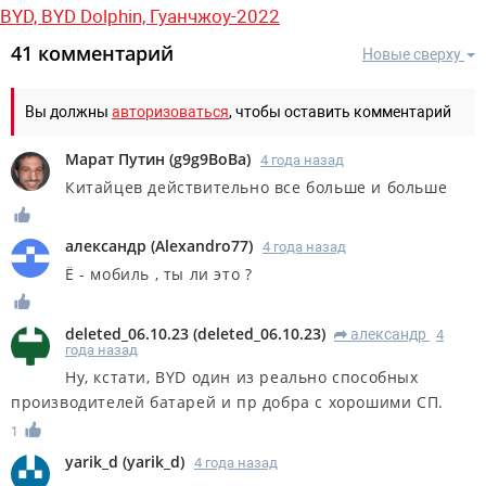
BYD,
BYD Dolphin,
Гуанчжоу-2022
41 комментарий
Новые сверху
Вы должны
авторизоваться
, чтобы оставить комментарий
Марат Путин
(
g9g9BoBa
)
4 года назад
Китайцев действительно все больше и больше
александр
(
Alexandro77
)
4 года назад
Ё - мобиль , ты ли это ?
deleted_06.10.23
(
deleted_06.10.23
)
александр
4
R
года назад
Ну, кстати, BYD один из реально способных
производителей батарей и пр добра с хорошими СП.
1
yarik_d
(
yarik_d
)
4 года назад