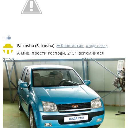
1
Falcosha
(
Falcosha
)
Константин
4 года назад
R
А мне, прости господи, 2151 вспомнился