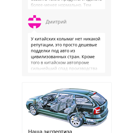
более-менее нормально. Тем
более, что китайцы просто …
Дмитрий
У китайских колымаг нет никакой
репутации, это просто дешевые
подделки под авто из
цивилизованных стран. Кроме
того в китайском автопроме
сильнейший спад производства
(более 20% по итогам года)и
почти все китайские
производители работают …
Наша экспертиза