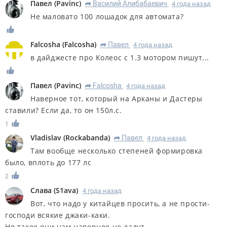
Павел
(
Pavinc
)
Василий Алибабаевич
4 года назад
R
Не маловато 100 лошадок для автомата?
Falcosha
(
Falcosha
)
Павел
4 года назад
R
в дайджесте про Колеос с 1.3 мотором пишут...
Павел
(
Pavinc
)
Falcosha
4 года назад
R
Наверное тот, который на Арканы и Дастеры
ставили? Если да, то он 150л.с.
1
Vladislav
(
Rockabanda
)
Павел
4 года назад
R
Там вообще несколько степеней формировка
было, вплоть до 177 лс
2
Слава
(
S1ava
)
4 года назад
Вот, что надо у китайцев просить, а не прости-
господи всякие джаки-каки.
Но такое они нам наверное не дадут.