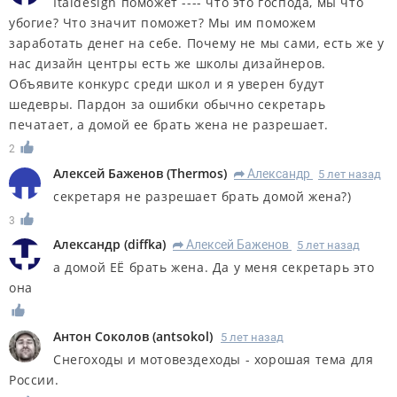
Italdesign поможет ---- что это господа, мы что
убогие? Что значит поможет? Мы им поможем
заработать денег на себе. Почему не мы сами, есть же у
нас дизайн центры есть же школы дизайнеров.
Объявите конкурс среди школ и я уверен будут
шедевры. Пардон за ошибки обычно секретарь
печатает, а домой ее брать жена не разрешает.
2
Алексей Баженов
(
Thermos
)
Александр
5 лет назад
R
секретаря не разрешает брать домой жена?)
3
Александр
(
diffka
)
Алексей Баженов
5 лет назад
R
а домой ЕЁ брать жена. Да у меня секретарь это
она
Антон Соколов
(
antsokol
)
5 лет назад
Снегоходы и мотовездеходы - хорошая тема для
России.