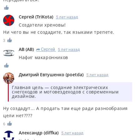
Сергей
(
TriKota
)
5 лет назад
Создатели хреновы!
Ни чего вы не создадите, так языками трепете.
3
AB
(
AB
)
Сергей
5 лет назад
R
Нафиг макаронников
Дмитрий Евтушенко
(
poetda
)
5 лет назад
Главная цель — создание электрических
снегоходов и мотовездеходов с современным
дизайном.
Ну создадут... А продать там еще ради разнообразия
цели нет????
6
Александр
(
diffka
)
5 лет назад