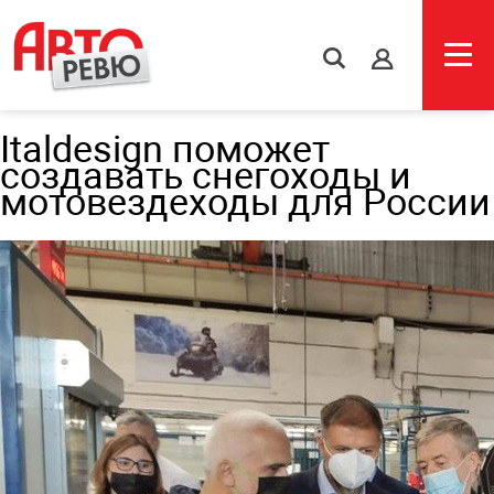
s
Italdesign поможет
создавать снегоходы и
мотовездеходы для России