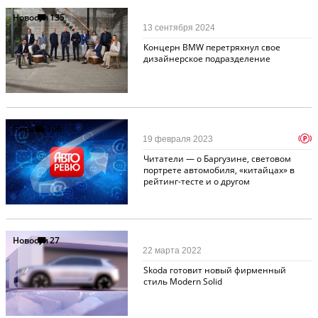
Новости
135
13 сентября 2024
Концерн BMW перетряхнул свое
дизайнерское подразделение
Письма
106
p
19 февраля 2023
Читатели — о Баргузине, световом
портрете автомобиля, «китайцах» в
рейтинг-тесте и о другом
Новости
27
22 марта 2022
Skoda готовит новый фирменный
стиль Modern Solid