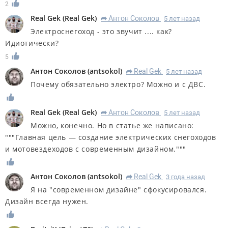
2
Real Gek
(
Real Gek
)
Антон Соколов
5 лет назад
R
Электроснегоход - это звучит .... как?
Идиотически?
5
Антон Соколов
(
antsokol
)
Real Gek
5 лет назад
R
Почему обязательно электро? Можно и с ДВС.
Real Gek
(
Real Gek
)
Антон Соколов
5 лет назад
R
Можно, конечно. Но в статье же написано:
"""Главная цель — создание электрических снегоходов
и мотовездеходов с современным дизайном."""
Антон Соколов
(
antsokol
)
Real Gek
3 года назад
R
Я на "современном дизайне" сфокусировался.
Дизайн всегда нужен.