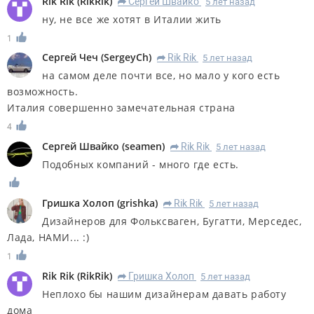
Rik Rik
(
RikRik
)
Сергей Швайко
5 лет назад
R
ну, не все же хотят в Италии жить
1
Сергей Чеч
(
SergeyCh
)
Rik Rik
5 лет назад
R
на самом деле почти все, но мало у кого есть
возможность.
Италия совершенно замечательная страна
4
Сергей Швайко
(
seamen
)
Rik Rik
5 лет назад
R
Подобных компаний - много где есть.
Гришка Холоп
(
grishka
)
Rik Rik
5 лет назад
R
Дизайнеров для Фольксваген, Бугатти, Мерседес,
Лада, НАМИ... :)
1
Rik Rik
(
RikRik
)
Гришка Холоп
5 лет назад
R
Неплохо бы нашим дизайнерам давать работу
дома