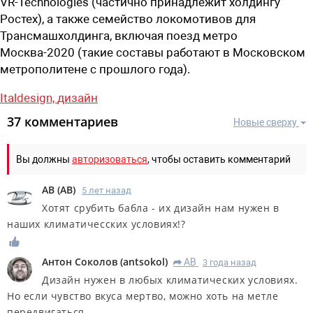
VR-Technologies (частично принадлежит холдингу
Ростех), а также семейство локомотивов для
Трансмашхолдинга, включая поезд метро
Москва-2020 (такие составы работают в Московском
метрополитене с прошлого года).
Italdesign,
дизайн
37 комментариев
Новые сверху
Вы должны
авторизоваться
, чтобы оставить комментарий
AB
(
AB
)
5 лет назад
Хотят срубить бабла - их дизайн нам нужен в
наших климатичесских условиях!?
Антон Соколов
(
antsokol
)
AB
3 года назад
R
Дизайн нужен в любых климатических условиях.
Но если чувство вкуса мертво, можно хоть на метле
передвигаться.