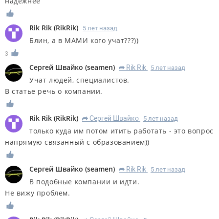
надежнее
Rik Rik
(
RikRik
)
5 лет назад
Блин, а в МАМИ кого учат???))
3
Сергей Швайко
(
seamen
)
Rik Rik
5 лет назад
R
Учат людей, специалистов.
В статье речь о компании.
Rik Rik
(
RikRik
)
Сергей Швайко
5 лет назад
R
только куда им потом итить работать - это вопрос
напрямую связанный с образованием))
Сергей Швайко
(
seamen
)
Rik Rik
5 лет назад
R
В подобные компании и идти.
Не вижу проблем.