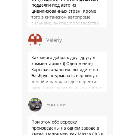
подделки под авто из
цивилизованных стран. Кроме
того в китайском автопроме
сильнейший спад производства
(более 20% по итогам года)и
почти все китайские
Valeriy
производители работают …
Как много добра к друг другу в
комментариях:)) Одна желчь)
Хорошая аналогия: вы идете на
Эльбрус штурмовать вершину с
женой и вам дают две веревки:
один производитель выпускает ее
100 лет и к …
Евгений
При этом обе веревки
произведены на одном заводе в
Китае. Например, как Мазда СХ5 и