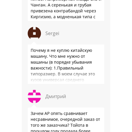
Чанган. А серенькая и грубая
привезена контрабандой через
Киргизию, а модненькая типа с
гарантией
Sergei
Почему я не куплю китайскую
машину. Что мне нужно от
машины (в порядке убывания
важности): 1.Правильный
типоразмер. В моем случае это
кузов универсал среднего
размера. 2.Надежность. Хочется
быть уверенным, что она меня
Дмитрий
везде довезет и …
Зачем АР опять сравнивает
несравнимое, очередной заказ от
того же заказчика? Тойота в
прошлом году продала более