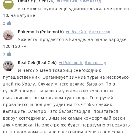
DmitriY
(
Orient76
)
Real Gek
5 лет назад
R
в комплект нужно ещё удлинитель километров на
10, на катушке
2
Pokemoth
(
Pokemoth
)
Real Gek
5 лет назад
R
Уже есть, продаются в Канаде, на одной зарядке
120-150 км
3
Real Gek
(
Real Gek
)
Pokemoth
5 лет назад
R
И чего? У меня товарищ снегоходчик-
путешественник. Организует зимние туры на несколько
дней по Уралу. Случаи у него всякие бывают. То в
сугроб аппарат завалится у кого-то из колонны и
вытаскивают всем кагалом туда-сюда. То в ручей
провалится и пол-дня уйдет на то, чтобы снежик
вытащить. Электро - это баловство для "покататься
вокруг коттеджика". Зима не самый комфортный сезон
для человека. На электре же будет неразумно отъезжать
от теплого дома дальше расстояния пешего перехода.