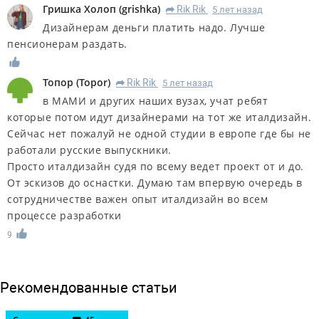
Гришка Холоп
(
grishka
)
Rik Rik
5 лет назад
R
Дизайнерам деньги платить надо. Лучше
пенсионерам раздать.
Топор
(
Topor
)
Rik Rik
5 лет назад
R
в МАМИ и других наших вузах, учат ребят
которые потом идут дизайнерами на тот же италдизайн.
Сейчас нет пожалуй не одной студии в европе где бы не
работали русские выпускники.
Просто италдизайн судя по всему ведет проект от и до.
От эскизов до оснастки. Думаю там впервую очередь в
сотрудничестве важен опыт италдизайн во всем
процессе разработки
9
Рекомендованные статьи