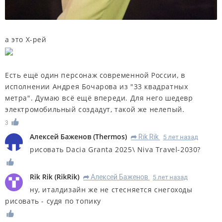
а это Х-рей
Есть ещё один персонаж современной России, в
исполнении Андрея Бочарова из "33 квадратных
метра". Думаю всё ещё впереди. Для него шедевр
электромобильный создадут, такой же нелепый.
3
Алексей Баженов
(
Thermos
)
Rik Rik
5 лет назад
R
рисовать Dacia Granta 2025\ Niva Travel-2030?
Rik Rik
(
RikRik
)
Алексей Баженов
5 лет назад
R
ну, италдизайн же не стесняется снегоходы
рисовать - судя по топику