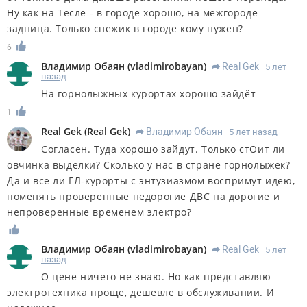
Ну как на Тесле - в городе хорошо, на межгороде
задница. Только снежик в городе кому нужен?
6
Владимир Обаян
(
vladimirobayan
)
Real Gek
5 лет
R
назад
На горнолыжных курортах хорошо зайдёт
1
Real Gek
(
Real Gek
)
Владимир Обаян
5 лет назад
R
Согласен. Туда хорошо зайдут. Только стОит ли
овчинка выделки? Сколько у нас в стране горнолыжек?
Да и все ли ГЛ-курорты с энтузиазмом воспримут идею,
поменять проверенные недорогие ДВС на дорогие и
непроверенные временем электро?
Владимир Обаян
(
vladimirobayan
)
Real Gek
5 лет
R
назад
О цене ничего не знаю. Но как представляю
электротехника проще, дешевле в обслуживании. И