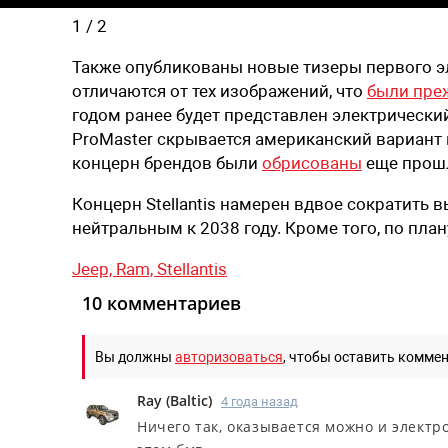
1
/
2
Также опубликованы новые тизеры первого эл
отличаются от тех изображений, что
были пре
годом ранее будет представлен электрически
ProMaster скрывается американский вариант м
концерн брендов были
обрисованы
еще прош
Концерн Stellantis намерен вдвое сократить в
нейтральным к 2038 году. Кроме того, по пла
Jeep,
Ram,
Stellantis
10 комментариев
Вы должны
авторизоваться
, чтобы оставить комме
Ray
(
Baltic
)
4 года назад
Ничего так, оказывается можно и электр