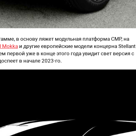
амме, в основу ляжет модульная платформа CMP, на
l Mokka
и другие европейские модели концерна Stellanti
м первой уже в конце этого года увидит свет версия с
оспеет в начале 2023-го.