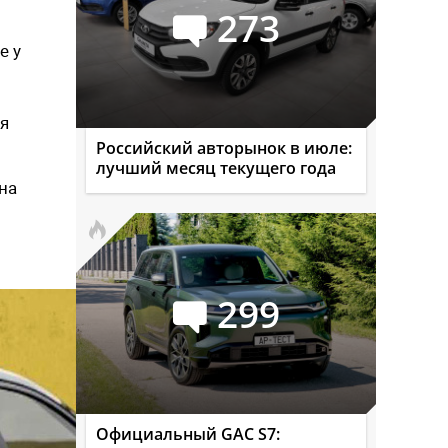
273
е у
ая
Российский авторынок в июле:
лучший месяц текущего года
 на
299
Официальный GAC S7: