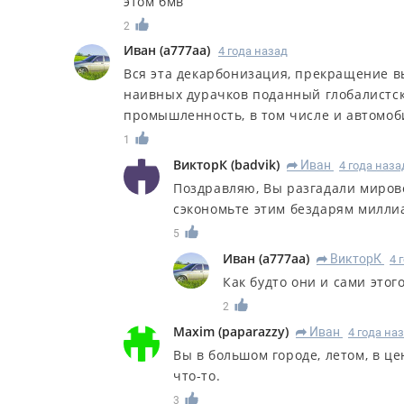
этом бмв
2
Иван
(
a777aa
)
4 года назад
Вся эта декарбонизация, прекращение в
наивных дурачков поданный глобалистск
промышленность, в том числе и автомоб
1
ВикторК
(
badvik
)
Иван
4 года наза
R
Поздравляю, Вы разгадали мирово
сэкономьте этим бездарям милл
5
Иван
(
a777aa
)
ВикторК
4 
R
Как будто они и сами этог
2
Maxim
(
paparazzy
)
Иван
4 года на
R
Вы в большом городе, летом, в ц
что-то.
3