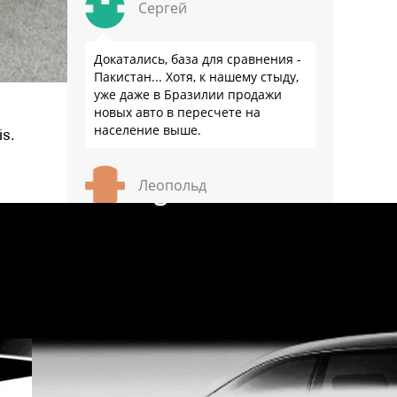
Сергей
Докатались, база для сравнения -
Пакистан... Хотя, к нашему стыду,
уже даже в Бразилии продажи
новых авто в пересчете на
население выше.
s.
Леопольд
Именно стыд и виноват в том что
Бразилия опередила РФ в
продажах авто - нашему
государству не стыдно повышать
утили и налоги с населения, а
бразильскому стыдно, его и
смести могут на …
Иван