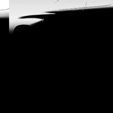
Это вполне объективный
показатель уровня
благосостояния. И чем новее
машины, тем чище выхлоп и
выше безопасность. Так что да,
новый машины помогают быть
здоровее.
Proximus
Только Вы забываете одну
маленькую деталь под названием
приватизация. Так что такой
процент владения собственным
жильем таки не заслуга наших
граждан.
Ринат