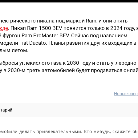
ектрического пикапа под маркой Ram, и они опять
жде
. Пикап Ram 1500 BEV появится только в 2024 году, 
й фургон Ram ProMaster BEV. Сейчас под названием
одели Fiat Ducato. Планы развития других входящих в
лым летом.
ыбросы углекислого газа к 2030 году и стать углеродно-
ну в 2030-м треть автомобилей будет продаваться онлай
Новые свер
нтарий
омобили делать привлекательными. Кто-нибудь, скажите об