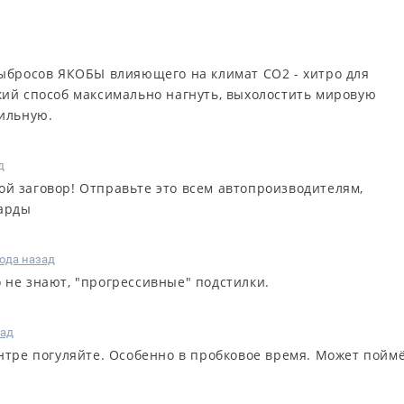
ыбросов ЯКОБЫ влияющего на климат СО2 - хитро для
ий способ максимально нагнуть, выхолостить мировую
ильную.
д
й заговор! Отправьте это всем автопроизводителям,
иарды
года назад
о не знают, "прогрессивные" подстилки.
зад
ентре погуляйте. Особенно в пробковое время. Может пойм