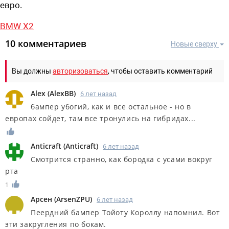
евро.
BMW X2
10 комментариев
Новые сверху
Вы должны
авторизоваться
, чтобы оставить комментарий
Alex
(
AlexBB
)
6 лет назад
бампер убогий, как и все остальное - но в
европах сойдет, там все тронулись на гибридах...
Anticraft
(
Anticraft
)
6 лет назад
Смотрится странно, как бородка с усами вокруг
рта
1
Арсен
(
ArsenZPU
)
6 лет назад
Пеердний бампер Тойоту Короллу напомнил. Вот
эти закругления по бокам.