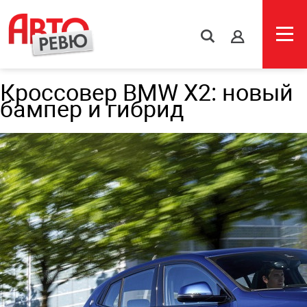
s
Кроссовер BMW X2: новый
бампер и гибрид