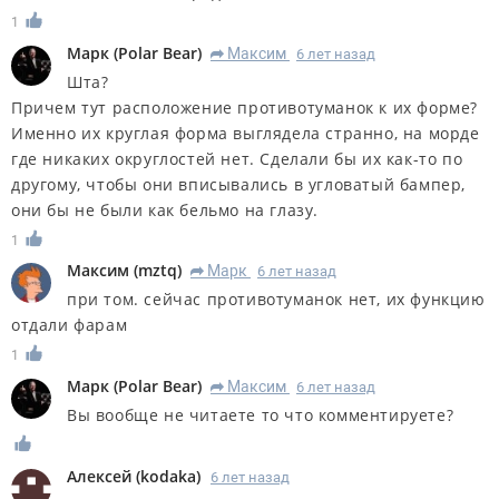
1
Марк
(
Polar Bear
)
Максим
6 лет назад
R
Шта?
Причем тут расположение противотуманок к их форме?
Именно их круглая форма выглядела странно, на морде
где никаких округлостей нет. Сделали бы их как-то по
другому, чтобы они вписывались в угловатый бампер,
они бы не были как бельмо на глазу.
1
Максим
(
mztq
)
Марк
6 лет назад
R
при том. сейчас противотуманок нет, их функцию
отдали фарам
1
Марк
(
Polar Bear
)
Максим
6 лет назад
R
Вы вообще не читаете то что комментируете?
Алексей
(
kodaka
)
6 лет назад