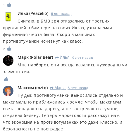
1
Илья
(
Peacelio
)
6 лет назад
Считаю, в БМВ зря отказались от третьих
кругляшей в бампере на своих Иксах, узнаваемая
фирменная черта была. Скоро в машинах
противотуманки исчезнут как класс.
2
Марк
(
Polar Bear
)
Илья
6 лет назад
R
Мне наоборот, они всегда казались чужеродными
элементами.
Максим
(
mztq
)
Марк
6 лет назад
R
Ну дык противотуманки выносились отдельно и
максимально приближались к земле, чтобы максимум
света попадало на дорогу, а не застревало в тумане,
создавая белену. Теперь маркетологи расскажут нам,
что экономия на противотуманках это даже классно, и
безопасность не пострадает