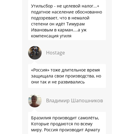
Утильсбор - не целевой налог...+
податное население обоснованно
подозревает, что в немалой
степени он идёт Тимурам
Ивановым в карман....а уж
компенсация утиля
производителям настолько мутна,
что прям эталон коррупции
Hostage
«Россия» тоже длительное время
защищала свои производства, но
они так и не развивались
Владимир Шапошников
Бразилия производит самолёты,
Которые продаются по всему
миру. Россия производит Армату