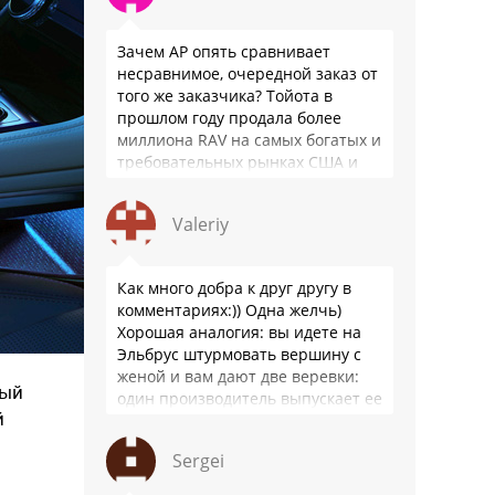
Зачем АР опять сравнивает
несравнимое, очередной заказ от
того же заказчика? Тойота в
прошлом году продала более
миллиона RAV на самых богатых и
требовательных рынках США и
Японии, в очередной раз
подтвердив статус …
Valeriy
Как много добра к друг другу в
комментариях:)) Одна желчь)
Хорошая аналогия: вы идете на
Эльбрус штурмовать вершину с
женой и вам дают две веревки:
рый
один производитель выпускает ее
й
100 лет и к …
Sergei