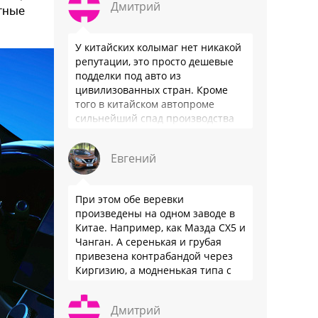
Дмитрий
тные
У китайских колымаг нет никакой
репутации, это просто дешевые
подделки под авто из
цивилизованных стран. Кроме
того в китайском автопроме
сильнейший спад производства
(более 20% по итогам года)и
почти все китайские
Евгений
производители работают …
При этом обе веревки
произведены на одном заводе в
Китае. Например, как Мазда СХ5 и
Чанган. А серенькая и грубая
привезена контрабандой через
Киргизию, а модненькая типа с
гарантией
Дмитрий