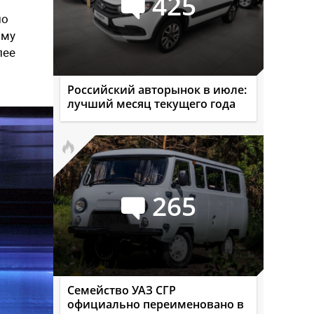
425
ло
мму
лее
Российский авторынок в июле:
лучший месяц текущего года
265
Семейство УАЗ СГР
официально переименовано в