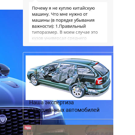
Почему я не куплю китайскую
машину. Что мне нужно от
машины (в порядке убывания
важности): 1.Правильный
типоразмер. В моем случае это
кузов универсал среднего
размера. 2.Надежность. Хочется
быть уверенным, что она меня
везде довезет и …
Наша экспертиза
подержанных автомобилей