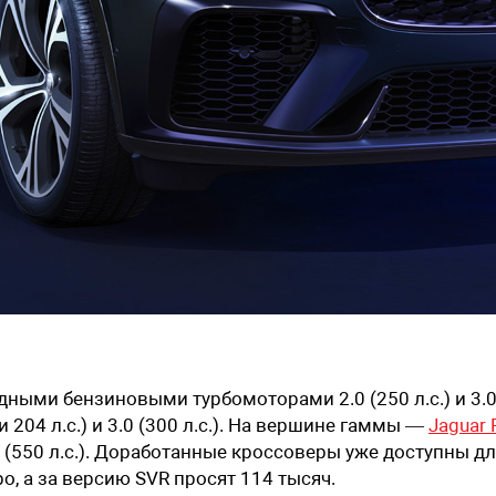
дными бензиновыми турбомоторами 2.0 (250 л.с.) и 3.
ли 204 л.с.) и 3.0 (300 л.с.). На вершине гаммы —
Jaguar 
(550 л.с.). Доработанные кроссоверы уже доступны д
о, а за версию SVR просят 114 тысяч.