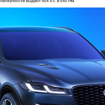
овокупности выдают 404 л.с. и 640 Нм.