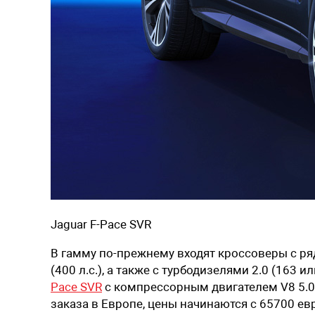
Jaguar F-Pace SVR
В гамму по-прежнему входят кроссоверы с ря
(400 л.с.), а также с турбодизелями 2.0 (163 и
Pace SVR
с компрессорным двигателем V8 5.0 
заказа в Европе, цены начинаются с 65700 евр