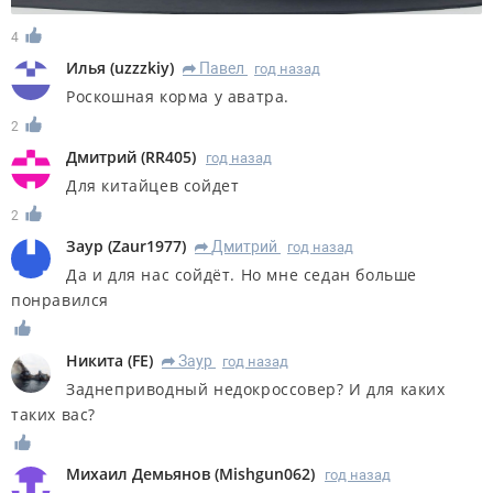
4
Илья
(
uzzzkiy
)
Павел
год назад
R
Роскошная корма у аватра.
2
Дмитрий
(
RR405
)
год назад
Для китайцев сойдет
2
Заур
(
Zaur1977
)
Дмитрий
год назад
R
Да и для нас сойдёт. Но мне седан больше
понравился
Никита
(
FE
)
Заур
год назад
R
Заднеприводный недокроссовер? И для каких
таких вас?
Михаил Демьянов
(
Mishgun062
)
год назад