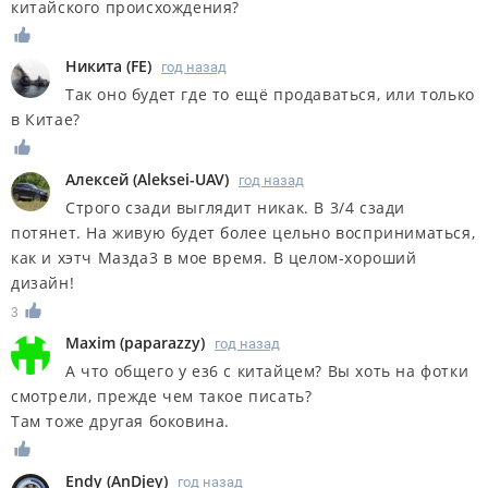
китайского происхождения?
Никита
(
FE
)
год назад
Так оно будет где то ещё продаваться, или только
в Китае?
Алексей
(
Aleksei-UAV
)
год назад
Строго сзади выглядит никак. В 3/4 сзади
потянет. На живую будет более цельно восприниматься,
как и хэтч Мазда3 в мое время. В целом-хороший
дизайн!
3
Maxim
(
paparazzy
)
год назад
А что общего у ез6 с китайцем? Вы хоть на фотки
смотрели, прежде чем такое писать?
Там тоже другая боковина.
Endy
(
AnDjey
)
год назад