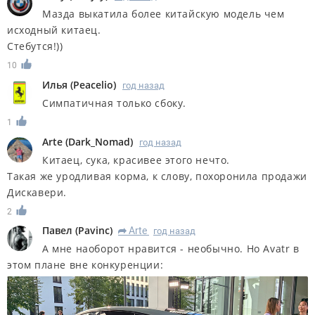
Мазда выкатила более китайскую модель чем
исходный китаец.
Стебутся!))
10
Илья
(
Peacelio
)
год назад
Симпатичная только сбоку.
1
Arte
(
Dark_Nomad
)
год назад
Китаец, сука, красивее этого нечто.
Такая же уродливая корма, к слову, похоронила продажи
Дискавери.
2
Павел
(
Pavinc
)
Arte
год назад
R
А мне наоборот нравится - необычно. Но Avatr в
этом плане вне конкуренции: