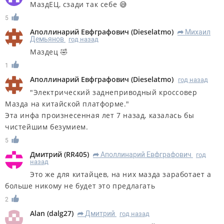
МаздЕЦ, сзади так себе 😅
5
Аполлинарий Евфграфович
(
Dieselatmo
)
Михаил
R
Демьянов
год назад
Маздец 🤣
1
Аполлинарий Евфграфович
(
Dieselatmo
)
год назад
"Электрический заднеприводный кроссовер
Мазда на китайской платформе."
Эта инфа произнесенная лет 7 назад, казалась бы
чистейшим безумием.
5
Дмитрий
(
RR405
)
Аполлинарий Евфграфович
год
R
назад
Это же для китайцев, на них мазда заработает а
больше никому не будет это предлагать
2
Alan
(
dalg27
)
Дмитрий
год назад
R