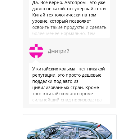
Да. Все верно. Автопром - это уже
давно не какой-то супер хай-тек и
Китай технологически на том
уровне, который позволяет
освоить такие продукты и сделать
более-менее нормально. Тем
более, что китайцы просто …
Дмитрий
У китайских колымаг нет никакой
репутации, это просто дешевые
подделки под авто из
цивилизованных стран. Кроме
того в китайском автопроме
сильнейший спад производства
(более 20% по итогам года)и
почти все китайские
производители работают …