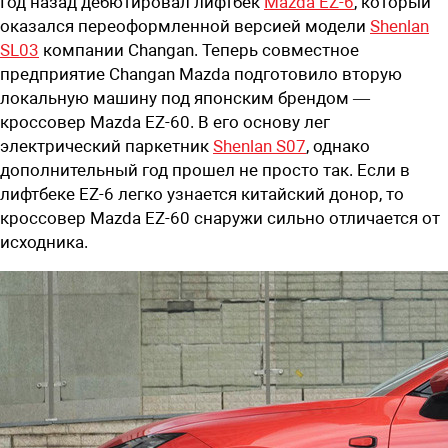
Год назад дебютировал лифтбек
Mazda EZ-6
, который
оказался переоформленной версией модели
Shenlan
SL03
компании Changan. Теперь совместное
предприятие Changan Mazda подготовило вторую
локальную машину под японским брендом —
кроссовер Mazda EZ-60. В его основу лег
электрический паркетник
Shenlan S07
, однако
дополнительный год прошел не просто так. Если в
лифтбеке EZ-6 легко узнается китайский донор, то
кроссовер Mazda EZ-60 снаружи сильно отличается от
исходника.