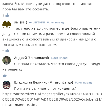
зашёл бы. Многие уже давно под капот не смотрят -
пора бы вам это осознать.
3
sa_
(
sa_
)
Евгений
6 лет назад
R
так у нас же до сих пор есть де-факто паркетник
дацун с сопоставимыми размерами и сопоставимой
внешностью и сопоставимым клиренсом - ми-до! и с
тяговитым восмиклапанником.
2
Андрей
(
Shinumaeni
)
6 лет назад
Сначала показалось что это снова Датсун, глядя
на решётку...
Владислав Величко
(
MirasonLargo
)
6 лет назад
Почти не отличается от концепта:)
https://autoreview.ru/images/gallery/%D0%9D%D0%BE%D
0%B2%D0%BE%D1%81%D1%82%D0%B8/2020/October/21/
nissan-magnite7.jpg