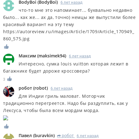
BodyBoi
(
BodyBoi
)
6 лет назад
что-то мне это напоминает... буквально недавно
было... как же... ах да, точно) немцы же выпустили более
красивый вариант на эту тему
https://autoreview.ru/images/Article/1709/Article_170949_
860_575.jpg
Максим
(
maksimek94
)
6 лет назад
Интересно, сумка louis vuitton которая лежит в
багажнике будет дороже кроссовера?
3
робот
(
robot
)
6 лет назад
Для Индии гриль маловат. Моторчик
традиционно перегреется. Надо бы раздуплить, как у
Лексуса, чтобы была всем мордам морда.
Павел
(
buravkin
)
робот
6 лет назад
R