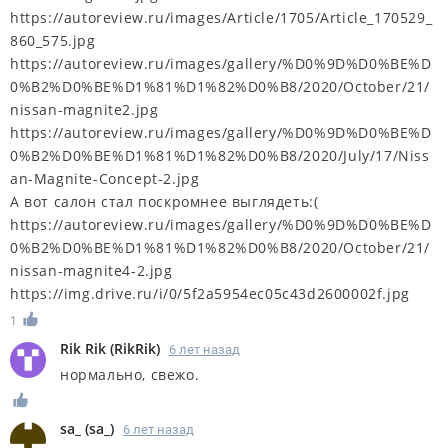
https://autoreview.ru/images/Article/1705/Article_170529_
860_575.jpg
https://autoreview.ru/images/gallery/%D0%9D%D0%BE%D
0%B2%D0%BE%D1%81%D1%82%D0%B8/2020/October/21/
nissan-magnite2.jpg
https://autoreview.ru/images/gallery/%D0%9D%D0%BE%D
0%B2%D0%BE%D1%81%D1%82%D0%B8/2020/July/17/Niss
an-Magnite-Concept-2.jpg
А вот салон стал поскромнее выглядеть:(
https://autoreview.ru/images/gallery/%D0%9D%D0%BE%D
0%B2%D0%BE%D1%81%D1%82%D0%B8/2020/October/21/
nissan-magnite4-2.jpg
https://img.drive.ru/i/0/5f2a5954ec05c43d2600002f.jpg
1
Rik Rik
(
RikRik
)
6 лет назад
нормально, свежо.
sa_
(
sa_
)
6 лет назад