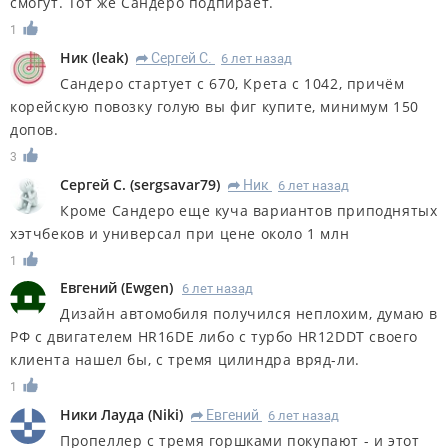
смогут. Тот же Сандеро подпирает.
1
Ник
(
leak
)
Сергей С.
6 лет назад
R
Сандеро стартует с 670, Крета с 1042, причём
корейскую повозку голую вы фиг купите, минимум 150
допов.
3
Сергей С.
(
sergsavar79
)
Ник
6 лет назад
R
Кроме Сандеро еще куча вариантов приподнятых
хэтчбеков и универсал при цене около 1 млн
1
Евгений
(
Ewgen
)
6 лет назад
Дизайн автомобиля получился неплохим, думаю в
РФ с двигателем HR16DE либо с турбо HR12DDT своего
клиента нашел бы, с тремя цилиндра вряд-ли.
1
Ники Лауда
(
Niki
)
Евгений
6 лет назад
R
Пропеллер с тремя горшками покупают - и этот