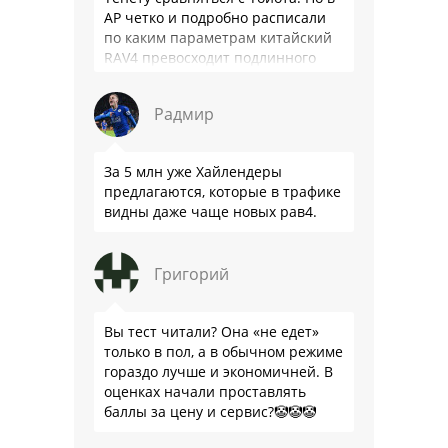
АР четко и подробно расписали
по каким параметрам китайский
RAV4 превосходит подлинного
китайца: лучше и комфортнее
подвеска едет ровно и приятно …
Радмир
За 5 млн уже Хайлендеры
предлагаются, которые в трафике
видны даже чаще новых рав4.
Григорий
Вы тест читали? Она «не едет»
только в пол, а в обычном режиме
гораздо лучше и экономичней. В
оценках начали проставлять
баллы за цену и сервис?🤡🤡🤡