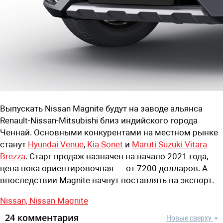
Выпускать Nissan Magnite будут на заводе альянса
Renault-Nissan-Mitsubishi близ индийского города
Ченнай. Основными конкурентами на местном рынке
станут
Hyundai Venue
,
Kia Sonet
и
Maruti Suzuki Vitara
Brezza
. Старт продаж назначен на начало 2021 года,
цена пока ориентировочная — от 7200 долларов. А
впоследствии Magnite начнут поставлять на экспорт.
Nissan,
Nissan Magnite
24 комментария
Новые сверху