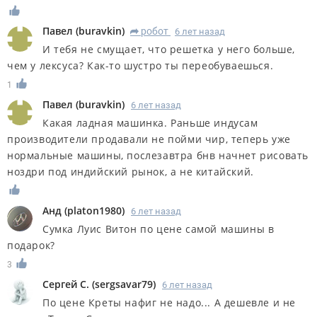
Павел
(
buravkin
)
робот
6 лет назад
R
И тебя не смущает, что решетка у него больше,
чем у лексуса? Как-то шустро ты переобуваешься.
1
Павел
(
buravkin
)
6 лет назад
Какая ладная машинка. Раньше индусам
производители продавали не пойми чир, теперь уже
нормальные машины, послезавтра бнв начнет рисовать
ноздри под индийский рынок, а не китайский.
Анд
(
platon1980
)
6 лет назад
Сумка Луис Витон по цене самой машины в
подарок?
3
Сергей С.
(
sergsavar79
)
6 лет назад
По цене Креты нафиг не надо... А дешевле и не