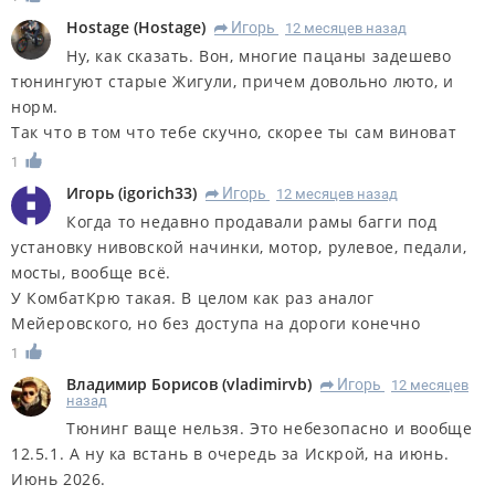
Hostage
(
Hostage
)
Игорь
12 месяцев назад
R
Ну, как сказать. Вон, многие пацаны задешево
тюнингуют старые Жигули, причем довольно люто, и
норм.
Так что в том что тебе скучно, скорее ты сам виноват
1
Игорь
(
igorich33
)
Игорь
12 месяцев назад
R
Когда то недавно продавали рамы багги под
установку нивовской начинки, мотор, рулевое, педали,
мосты, вообще всё.
У КомбатКрю такая. В целом как раз аналог
Мейеровского, но без доступа на дороги конечно
1
Владимир Борисов
(
vladimirvb
)
Игорь
12 месяцев
R
назад
Тюнинг ваще нельзя. Это небезопасно и вообще
12.5.1. А ну ка встань в очередь за Искрой, на июнь.
Июнь 2026.