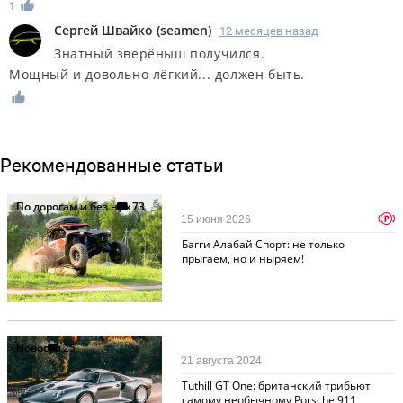
1
Сергей Швайко
(
seamen
)
12 месяцев назад
Знатный зверёныш получился.
Мощный и довольно лёгкий... должен быть.
Рекомендованные статьи
По дорогам и без них
73
p
15 июня 2026
Багги Алабай Спорт: не только
прыгаем, но и ныряем!
Новости
25
21 августа 2024
Tuthill GT One: британский трибьют
самому необычному Porsche 911