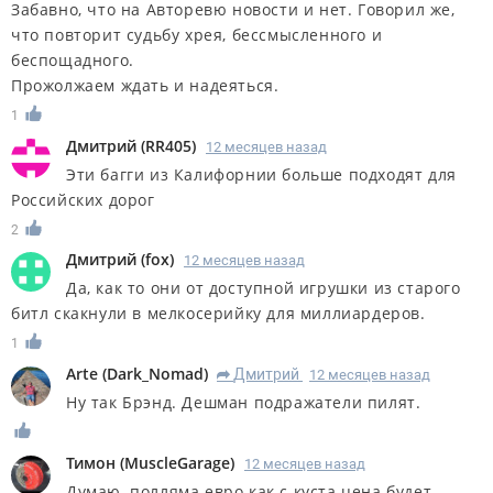
Забавно, что на Авторевю новости и нет. Говорил же,
что повторит судьбу хрея, бессмысленного и
беспощадного.
Прожолжаем ждать и надеяться.
1
Дмитрий
(
RR405
)
12 месяцев назад
Эти багги из Калифорнии больше подходят для
Российских дорог
2
Дмитрий
(
fox
)
12 месяцев назад
Да, как то они от доступной игрушки из старого
битл скакнули в мелкосерийку для миллиардеров.
1
Arte
(
Dark_Nomad
)
Дмитрий
12 месяцев назад
R
Ну так Брэнд. Дешман подражатели пилят.
Тимон
(
MuscleGarage
)
12 месяцев назад
Думаю, полляма евро как с куста цена будет.