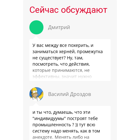
Сейчас обсуждают
Дмитрий
У вас между все похерить, и
заниматься хернёй, промежутка
не существует? Ну, там,
посмотреть, что действия,
которые принимаются, не
эффективны, значит нужно
сделать как то по другому, не?
Или только две крайности? Хватит
Василий Дроздов
…
и ты что, думаешь, что эти
"индивидуумы" построят тебе
промышленность ? )) тут всю
систему надо менять, как в том
анекдоте. Менять либо на