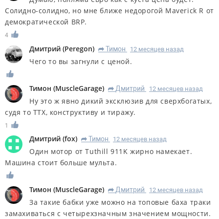
Солидно-солидно, но мне ближе недорогой Maverick R от
демократической BRP.
4
Дмитрий
(
Peregon
)
Тимон
12 месяцев назад
R
Чего то вы загнули с ценой.
Тимон
(
MuscleGarage
)
Дмитрий
12 месяцев назад
R
Ну это ж явно дикий эксклюзив для сверхбогатых,
судя то ТТХ, конструктиву и тиражу.
1
Дмитрий
(
fox
)
Тимон
12 месяцев назад
R
Один мотор от Tuthill 911K жирно намекает.
Машина стоит больше мульта.
Тимон
(
MuscleGarage
)
Дмитрий
12 месяцев назад
R
За такие бабки уже можно на топовые баха траки
замахиваться с четырехзначным значением мощности.