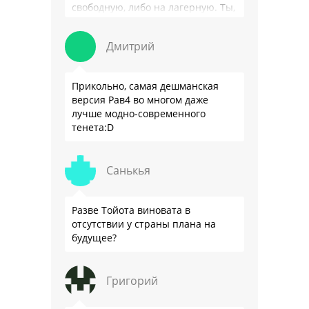
свободную, либо на лагерную. Ты,
я так понимаю, …
Дмитрий
Прикольно, самая дешманская
версия Рав4 во многом даже
лучше модно-современного
тенета:D
Санькья
Разве Тойота виновата в
отсутствии у страны плана на
будущее?
Григорий