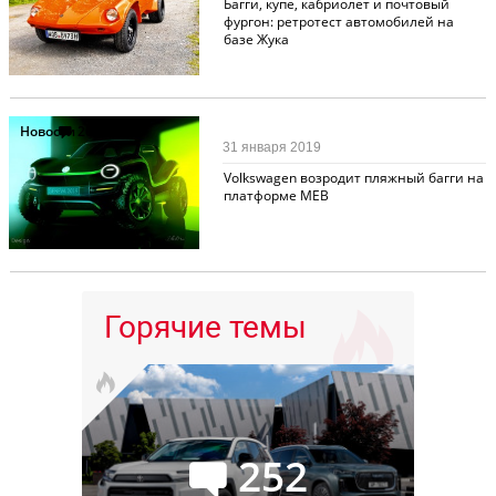
Багги, купе, кабриолет и почтовый
фургон: ретротест автомобилей на
базе Жука
Новости
26
31 января 2019
Volkswagen возродит пляжный багги на
платформе MEB
Горячие темы
252