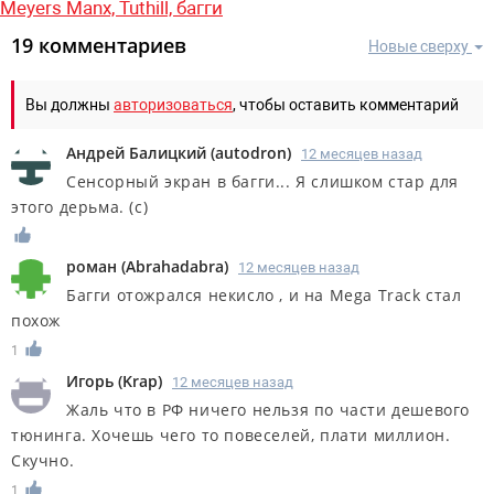
Meyers Manx,
Tuthill,
багги
19 комментариев
Новые сверху
Вы должны
авторизоваться
, чтобы оставить комментарий
Андрей Балицкий
(
autodron
)
12 месяцев назад
Сенсорный экран в багги... Я слишком стар для
этого дерьма. (с)
роман
(
Abrahadabra
)
12 месяцев назад
Багги отожрался некисло , и на Mega Track стал
похож
1
Игорь
(
Krap
)
12 месяцев назад
Жаль что в РФ ничего нельзя по части дешевого
тюнинга. Хочешь чего то повеселей, плати миллион.
Скучно.
1