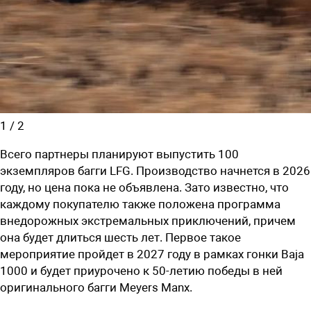
1
/
2
Все
г
о партнеры планируют выпустить
100
экземпляров багги
LFG. П
роизводство
начнется в
2026
году,
но цена пока не объявлена. Зато известно, что
каждому покупателю также положена программа
внедорожных
экстремальных приключений,
причем
она будет длиться шесть лет.
Первое такое
мероприятие пройдет в 2027 году в рамках гонки
Baja
1000 и будет приурочено к 50-летию победы в ней
оригинального багги Meyers Manx.