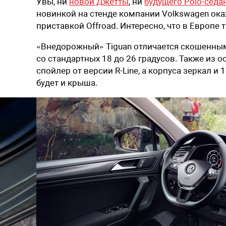
Увы, ни
новой Джетты
, ни
будущего Polo-седа
новинкой на стенде компании Volkswagen окаж
приставкой Offroad. Интересно, что в Европе
«Внедорожный» Tiguan отличается скошенным
со стандартных 18 до 26 градусов. Также из 
спойлер от версии R-Line, а корпуса зеркал 
будет и крыша.