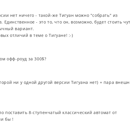
сии нет ничего - такой-же Тигуан можно "собрать" из
 Единственное - это то, что он, возможно, будет стоить чу
ычный вариант.
ых отличий в теме о Тигуане! :-)
ом офф-роуд за 300$?
торой ни у одной другой версии Тигуана нет) + пара внешн
ло поставить 8-ступенчатый классический автомат от
и бы !