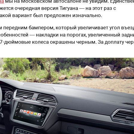
на
мы на Московском автосалоне не увидим. Единстве
ется очередная версия Тигуана — на этот раз с
 такой вариант был предложен изначально.
 передним бампером, который увеличивает угол въез
особенностей — накладки на порогах, увеличенный задн
и 17-дюймовые колеса окрашены черным. За доплату че